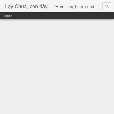
Lạy Chúa, con đây...
“Here I am, Lord, send me!” (Isaiah 6:8)
Home