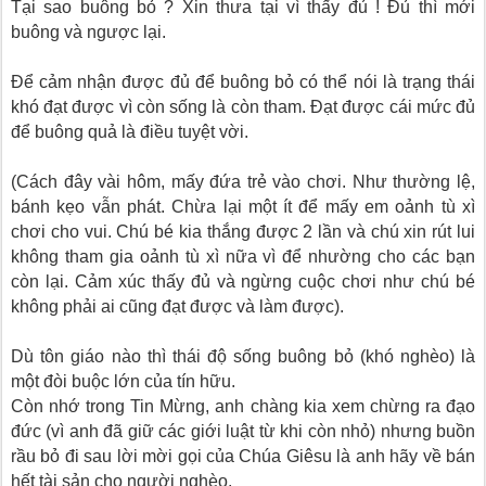
Tại sao buông bỏ ? Xin thưa tại vì thấy đủ ! Đủ thì mới
buông và ngược lại.
Để cảm nhận được đủ để buông bỏ có thể nói là trạng thái
khó đạt được vì còn sống là còn tham. Đạt được cái mức đủ
để buông quả là điều tuyệt vời.
(Cách đây vài hôm, mấy đứa trẻ vào chơi. Như thường lệ,
bánh kẹo vẫn phát. Chừa lại một ít để mấy em oảnh tù xì
chơi cho vui. Chú bé kia thắng được 2 lần và chú xin rút lui
không tham gia oảnh tù xì nữa vì để nhường cho các bạn
còn lại. Cảm xúc thấy đủ và ngừng cuộc chơi như chú bé
không phải ai cũng đạt được và làm được).
Dù tôn giáo nào thì thái độ sống buông bỏ (khó nghèo) là
một đòi buộc lớn của tín hữu.
Còn nhớ trong Tin Mừng, anh chàng kia xem chừng ra đạo
đức (vì anh đã giữ các giới luật từ khi còn nhỏ) nhưng buồn
rầu bỏ đi sau lời mời gọi của Chúa Giêsu là anh hãy về bán
hết tài sản cho người nghèo.