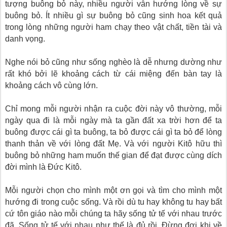
tượng buông bỏ này, nhiều người vẫn hướng lòng về sự
buông bỏ. Ít nhiều gì sự buông bỏ cũng sinh hoa kết quả
trong lòng những người ham chạy theo vật chất, tiền tài và
danh vọng.
Nghe nói bỏ cũng như sống nghèo là dễ nhưng dường như
rất khó bởi lẽ khoảng cách từ cái miệng đến bàn tay là
khoảng cách vô cùng lớn.
Chỉ mong mỗi người nhận ra cuộc đời này vô thường, mỗi
ngày qua đi là mỗi ngày mà ta gần đất xa trời hơn để ta
buông được cái gì ta buông, ta bỏ được cái gì ta bỏ để lòng
thanh thản về với lòng đất Mẹ. Và với người Kitô hữu thì
buông bỏ những ham muốn thế gian để đạt được cùng dích
đời mình là Đức Kitô.
Mỗi người chọn cho mình một ơn gọi và tìm cho mình một
hướng đi trong cuộc sống. Và rồi dù tu hay không tu hay bất
cứ tôn giáo nào mỗi chúng ta hãy sống tử tế với nhau trước
đã. Sống tử tế với nhau như thế là đủ rồi. Đừng đợi khi về