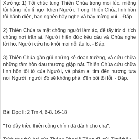
Xướng: 1) Tôi chúc tụng Thiên Chúa trong mọi lúc, miệng
tôi hằng liên lỉ ngợi khen Người. Trong Thiên Chúa linh hồn
tôi hãnh diện, bạn nghèo hãy nghe và hãy mừng vui. - Ðáp.
2) Thiên Chúa ra mặt chống người làm ác, để tẩy trừ di tích
chúng nơi trần ai. Người hiền đức kêu cầu và Chúa nghe
lời họ, Người cứu họ khỏi mọi nỗi âu lo. - Ðáp.
3) Thiên Chúa gần gũi những kẻ đoạn trường, và cứu chữa
những tâm hồn đau thương giập nát. Thiên Chúa cứu chữa
linh hồn tôi tớ của Người, và phàm ai tìm đến nương tựa
nơi Người, người đó sẽ không phải đền bồi tội lỗi. - Ðáp.
Bài Ðọc II: 2 Tm 4, 6-8. 16-18
"Từ đây triều thiên công chính đã dành cho cha".