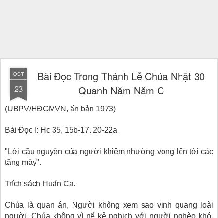
Bài Ðọc Trong Thánh Lễ Chúa Nhật 30
OCT
23
Quanh Năm Năm C
(UBPV/HĐGMVN, ấn bản 1973)
Bài Ðọc I: Hc 35, 15b-17. 20-22a
"Lời cầu nguyện của người khiêm nhường vọng lên tới các
tầng mây".
Trích sách Huấn Ca.
Chúa là quan án, Người không xem sao vinh quang loài
người. Chúa không vì nể kẻ nghịch với người nghèo khó,