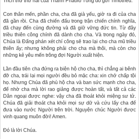
Trích thư thứ hai của Thánh Phaolô Tông đồ gửi Timôthêu.
Con thân mến, phần cha, cha đã già yếu, giờ ra đi của cha
đã gần rồi. Cha đã chiến đấu trong trận chiến chính nghĩa,
đã chạy đến cùng đường và đã giữ vững đức tin. Từ đây
triều thiên công chính đã dành cho cha. Và trong ngày đó,
Chúa là Ðấng phán xét chí công sẽ trao lại cho cha mũ triều
thiên ấy; nhưng không phải cho cha mà thôi, mà còn cho
những kẻ yêu mến trông đợi Người xuất hiện.
Lần đầu tiên cha đứng ra biện hộ cho cha, thì chẳng ai bênh
đỡ cha, trái lại mọi người đều bỏ mặc cha: xin chớ chấp tội
họ. Nhưng Chúa đã phù hộ cha và ban sức mạnh cho cha,
để nhờ cha mà lời rao giảng được hoàn tất, và tất cả các
Dân ngoại được nghe: vậy cha đã thoát khỏi miệng sư tử.
Chúa đã giải thoát cha khỏi mọi sự dữ và cứu lấy cha để
đưa vào nước Người trên trời. Nguyện chúc Người được
vinh quang muôn đời! Amen.
Ðó là lời Chúa.