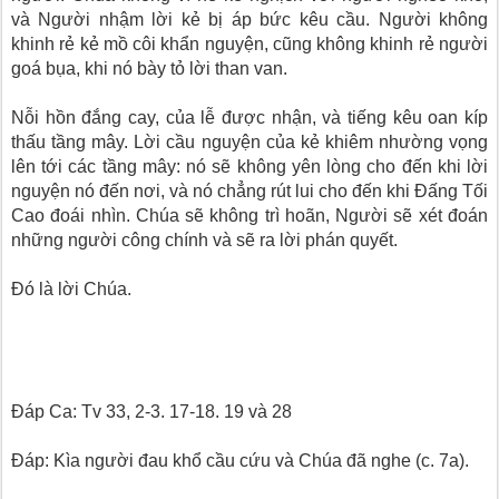
và Người nhậm lời kẻ bị áp bức kêu cầu. Người không
khinh rẻ kẻ mồ côi khẩn nguyện, cũng không khinh rẻ người
goá bụa, khi nó bày tỏ lời than van.
Nỗi hồn đắng cay, của lễ được nhận, và tiếng kêu oan kíp
thấu tầng mây. Lời cầu nguyện của kẻ khiêm nhường vọng
lên tới các tầng mây: nó sẽ không yên lòng cho đến khi lời
nguyện nó đến nơi, và nó chẳng rút lui cho đến khi Ðấng Tối
Cao đoái nhìn. Chúa sẽ không trì hoãn, Người sẽ xét đoán
những người công chính và sẽ ra lời phán quyết.
Ðó là lời Chúa.
Ðáp Ca: Tv 33, 2-3. 17-18. 19 và 28
Ðáp: Kìa người đau khổ cầu cứu và Chúa đã nghe (c. 7a).