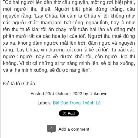
"Có hai người lên đền thờ cầu nguyện, một người biệt phái,
một người thu thuế. Người biệt phái đứng thẳng, cầu
nguyện rằng: 'Lạy Chúa, tôi cảm tạ Chúa vì tôi không như
các người khác: tham lam, bất công, ngoại tình, hay là như
tên thu thuế kia; tôi ăn chay mỗi tuần hai lần và dâng một
phần mười tất cả các hoa lợi của tôi'. Người thu thuế đứng
xa xa, không dám ngước mắt lên trời, đấm ngực và nguyện
rằng: 'Lạy Chúa, xin thương xót con là kẻ có tội'. Ta bảo các
ngươi: người này ra về được khỏi tội, còn người kia thì
không. Vì tất cả những ai tự nâng mình lên, sẽ bị hạ xuống,
và ai hạ mình xuống, sẽ được nâng lên".
Ðó là lời Chúa.
Posted
23rd October 2022
by Unknown
Labels:
Bài Ðọc Trong Thánh Lễ
0
Add a comment