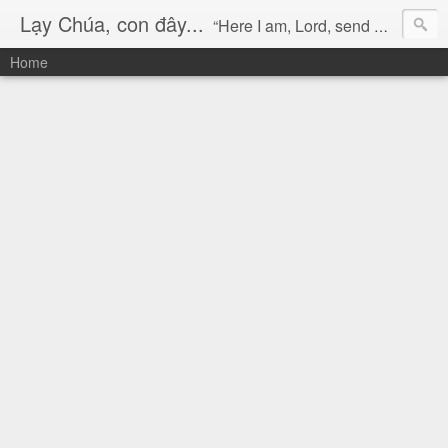
Lạy Chúa, con đây...
“Here I am, Lord, send me!” (Isaiah 6:8)
Home