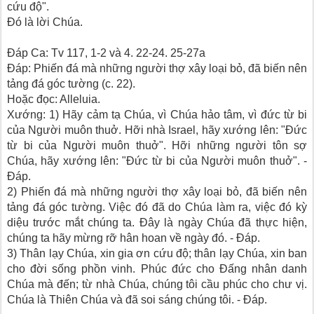
cứu độ".
Ðó là lời Chúa.
Ðáp Ca: Tv 117, 1-2 và 4. 22-24. 25-27a
Ðáp: Phiến đá mà những người thợ xây loại bỏ, đã biến nên
tảng đá góc tường (c. 22).
Hoặc đọc: Alleluia.
Xướng: 1) Hãy cảm tạ Chúa, vì Chúa hảo tâm, vì đức từ bi
của Người muôn thuở. Hỡi nhà Israel, hãy xướng lên: "Ðức
từ bi của Người muôn thuở". Hỡi những người tôn sợ
Chúa, hãy xướng lên: "Ðức từ bi của Người muôn thuở". -
Ðáp.
2) Phiến đá mà những người thợ xây loại bỏ, đã biến nên
tảng đá góc tường. Việc đó đã do Chúa làm ra, việc đó kỳ
diệu trước mắt chúng ta. Ðây là ngày Chúa đã thực hiện,
chúng ta hãy mừng rỡ hân hoan về ngày đó. - Ðáp.
3) Thân lạy Chúa, xin gia ơn cứu độ; thân lạy Chúa, xin ban
cho đời sống phồn vinh. Phúc đức cho Ðấng nhân danh
Chúa mà đến; từ nhà Chúa, chúng tôi cầu phúc cho chư vị.
Chúa là Thiên Chúa và đã soi sáng chúng tôi. - Ðáp.