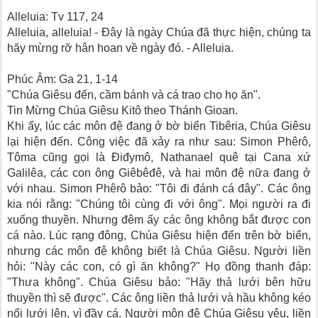
Alleluia: Tv 117, 24
Alleluia, alleluia! - Ðây là ngày Chúa đã thực hiện, chúng ta
hãy mừng rỡ hân hoan về ngày đó. - Alleluia.
Phúc Âm: Ga 21, 1-14
"Chúa Giêsu đến, cầm bánh và cá trao cho họ ăn".
Tin Mừng Chúa Giêsu Kitô theo Thánh Gioan.
Khi ấy, lúc các môn đệ đang ở bờ biển Tibêria, Chúa Giêsu
lại hiện đến. Công việc đã xảy ra như sau: Simon Phêrô,
Tôma cũng gọi là Ðiđymô, Nathanael quê tại Cana xứ
Galilêa, các con ông Giêbêđê, và hai môn đệ nữa đang ở
với nhau. Simon Phêrô bảo: "Tôi đi đánh cá đây". Các ông
kia nói rằng: "Chúng tôi cùng đi với ông". Mọi người ra đi
xuống thuyền. Nhưng đêm ấy các ông không bắt được con
cá nào. Lúc rạng đông, Chúa Giêsu hiện đến trên bờ biển,
nhưng các môn đệ không biết là Chúa Giêsu. Người liền
hỏi: "Này các con, có gì ăn không?" Họ đồng thanh đáp:
"Thưa không". Chúa Giêsu bảo: "Hãy thả lưới bên hữu
thuyền thì sẽ được". Các ông liền thả lưới và hầu không kéo
nổi lưới lên, vì đầy cá. Người môn đệ Chúa Giêsu yêu, liền