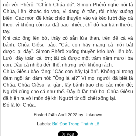
nói với Phêrô: "Chính Chúa đó". Simon Phêrô nghe nói là
Chúa, liền khoác áo vào, vì đang ở trần, rồi nhảy xuống
biển. Các môn đệ khác chèo thuyền vào và kéo lưới đầy cá
theo, vì không còn xa đất bao nhiêu, chỉ độ hai trăm thước
tay.
Khi các ông lên bờ, thấy có sẵn lửa than, trên để cá và
bánh. Chúa Giêsu bảo: "Các con hãy mang cá mới bắt
được lại đây". Simon Phêrô xuống thuyền kéo lưới lên bờ.
Lưới đầy toàn cá lớn; tất cả được một trăm năm mươi ba
con. Dầu cá nhiều đến thế, nhưng lưới không rách.
Chúa Giêsu bảo rằng: "Các con hãy lại ăn". Không ai trong
đám ngồi ăn dám hỏi: "Ông là ai?" Vì mọi người đã biết là
Chúa. Chúa Giêsu lại gần, lấy bánh trao cho các môn đệ;
Người cũng cho cá như thế. Ðây là lần thứ ba, Chúa Giêsu
đã hiện ra với môn đệ khi Người từ cõi chết sống lại.
Ðó là lời Chúa.
Posted
24th April 2022
by Unknown
Labels:
Bài Ðọc Trong Thánh Lễ