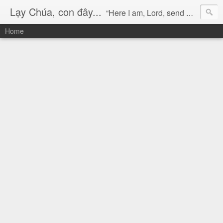
Lạy Chúa, con đây...
“Here I am, Lord, send me!” (Isaiah 6:8)
Home