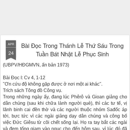
Bài Ðọc Trong Thánh Lễ Thứ Sáu Trong
APR
24
Tuần Bát Nhật Lễ Phục Sinh
(UBPV/HĐGMVN, ấn bản 1973)
Bài Ðọc I: Cv 4, 1-12
"Ơn cứu độ không gặp được ở nơi một ai khác".
Trích sách Tông đồ Công vụ.
Trong những ngày ấy, đang lúc Phêrô và Gioan giảng cho
dân chúng (sau khi chữa lành người què), thì các tư tế, vị
lãnh binh cai đền thờ và các người thuộc nhóm Sađốc áp
tới, bực tức vì các ngài giảng dạy dân chúng và công bố
việc Ðức Giêsu từ cõi chết sống lại. Họ ra tay bắt các ngài
và đem tống giam vào ngục cho đến hôm sau, vì lúc đó đã