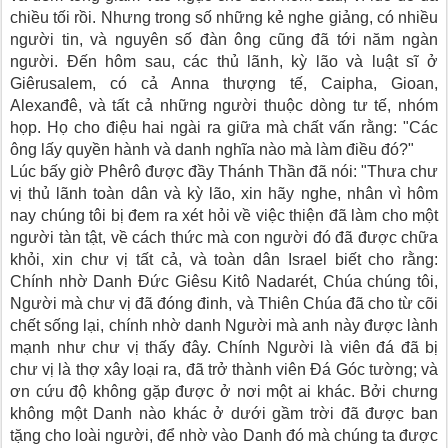
chiều tối rồi. Nhưng trong số những kẻ nghe giảng, có nhiều
người tin, và nguyên số đàn ông cũng đã tới năm ngàn
người. Ðến hôm sau, các thủ lãnh, kỳ lão và luật sĩ ở
Giêrusalem, có cả Anna thượng tế, Caipha, Gioan,
Alexanđê, và tất cả những người thuộc dòng tư tế, nhóm
họp. Họ cho điệu hai ngài ra giữa mà chất vấn rằng: "Các
ông lấy quyền hành và danh nghĩa nào mà làm điều đó?"
Lúc bấy giờ Phêrô được đầy Thánh Thần đã nói: "Thưa chư
vị thủ lãnh toàn dân và kỳ lão, xin hãy nghe, nhân vì hôm
nay chúng tôi bị đem ra xét hỏi về việc thiện đã làm cho một
người tàn tật, về cách thức mà con người đó đã được chữa
khỏi, xin chư vị tất cả, và toàn dân Israel biết cho rằng:
Chính nhờ Danh Ðức Giêsu Kitô Nadarét, Chúa chúng tôi,
Người mà chư vị đã đóng đinh, và Thiên Chúa đã cho từ cõi
chết sống lại, chính nhờ danh Người mà anh này được lành
mạnh như chư vị thấy đây. Chính Người là viên đá đã bị
chư vị là thợ xây loại ra, đã trở thành viên Ðá Góc tường; và
ơn cứu độ không gặp được ở nơi một ai khác. Bởi chưng
không một Danh nào khác ở dưới gầm trời đã được ban
tặng cho loài người, để nhờ vào Danh đó mà chúng ta được