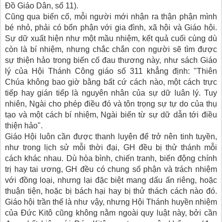
Đồ Giáo Dân, số 11).
Cũng qua biến cố, mỗi người mới nhận ra thận phận mình
bé nhỏ, phải có bổn phận với gia đình, xã hội và Giáo hội.
Sự dữ xuất hiện như một mầu nhiệm, kết quả cuối cùng dù
còn là bí nhiệm, nhưng chắc chắn con người sẽ tìm được
sự thiện hảo trong biến cố đau thương này, như sách Giáo
lý của Hội Thánh Công giáo số 311 khẳng định: "Thiên
Chúa không bao giờ bằng bất cứ cách nào, một cách trực
tiếp hay gián tiếp là nguyên nhân của sự dữ luân lý. Tuy
nhiên, Ngài cho phép điều đó và tôn trọng sự tự do của thụ
tạo và một cách bí nhiệm, Ngài biến từ sự dữ dẫn tới điều
thiện hảo".
Giáo Hội luôn cần được thanh luyện để trở nên tinh tuyền,
như trong lịch sử mỗi thời đại, GH đều bị thử thánh mỗi
cách khác nhau. Dù hòa bình, chiến tranh, biến động chính
trị hay tai ương, GH đều có chung số phận và trách nhiệm
với đồng loại, nhưng lại đặc biệt mang dấu ấn riêng, hoặc
thuận tiện, hoặc bị bách hại hay bị thử thách cách nào đó.
Giáo hội trần thế là như vậy, nhưng Hội Thánh huyền nhiệm
của Đức Kitô cũng không nằm ngoài quy luật này, bởi cần