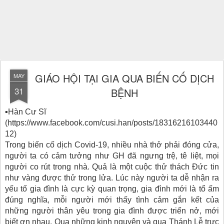
GIÁO HỘI TẠI GIA QUA BIẾN CỐ DỊCH
MAY
31
BỆNH
▪Hàn Cư Sĩ
(https://www.facebook.com/cusi.han/posts/18316216103440
12)
Trong biến cố dịch Covid-19, nhiều nhà thở phải đóng cửa,
người ta có cảm tưởng như GH đã ngưng trệ, tê liệt, mọi
người co rút trong nhà. Quả là một cuộc thử thách Đức tin
như vàng được thử trong lửa. Lúc này người ta dễ nhận ra
yếu tố gia đình là cực kỳ quan trọng, gia đình mới là tổ ấm
đúng nghĩa, mỗi người mới thấy tình cảm gắn kết của
những người thân yêu trong gia đình được triển nở, mới
biết ơn nhau. Qua những kinh nguyện và qua Thánh Lễ trực