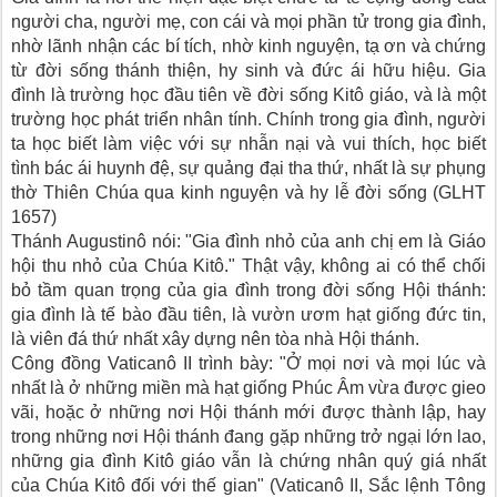
người cha, người mẹ, con cái và mọi phần tử trong gia đình,
nhờ lãnh nhận các bí tích, nhờ kinh nguyện, tạ ơn và chứng
từ đời sống thánh thiện, hy sinh và đức ái hữu hiệu. Gia
đình là trường học đầu tiên về đời sống Kitô giáo, và là một
trường học phát triển nhân tính. Chính trong gia đình, người
ta học biết làm việc với sự nhẫn nại và vui thích, học biết
tình bác ái huynh đệ, sự quảng đại tha thứ, nhất là sự phụng
thờ Thiên Chúa qua kinh nguyện và hy lễ đời sống (GLHT
1657)
Thánh Augustinô nói: "Gia đình nhỏ của anh chị em là Giáo
hội thu nhỏ của Chúa Kitô." Thật vậy, không ai có thể chối
bỏ tầm quan trọng của gia đình trong đời sống Hội thánh:
gia đình là tế bào đầu tiên, là vườn ươm hạt giống đức tin,
là viên đá thứ nhất xây dựng nên tòa nhà Hội thánh.
Công đồng Vaticanô II trình bày: "Ở mọi nơi và mọi lúc và
nhất là ở những miền mà hạt giống Phúc Âm vừa được gieo
vãi, hoặc ở những nơi Hội thánh mới được thành lập, hay
trong những nơi Hội thánh đang gặp những trở ngại lớn lao,
những gia đình Kitô giáo vẫn là chứng nhân quý giá nhất
của Chúa Kitô đối với thế gian" (Vaticanô II, Sắc lệnh Tông