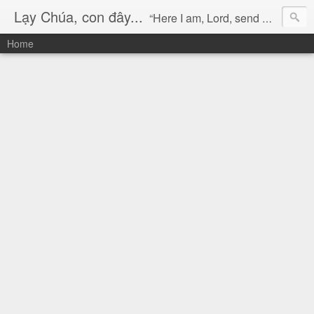
Lạy Chúa, con đây...
“Here I am, Lord, send me!” (Isaiah 6:8)
Home