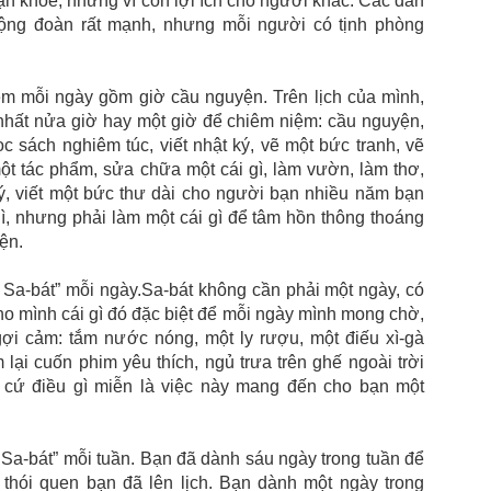
ạn khỏe, nhưng vì còn lợi ích cho người khác. Các đan
cộng đoàn rất mạnh, nhưng mỗi người có tịnh phòng
ệm mỗi ngày gồm giờ cầu nguyện. Trên lịch của mình,
 nhất nửa giờ hay một giờ để chiêm niệm: cầu nguyện,
 sách nghiêm túc, viết nhật ký, vẽ một bức tranh, vẽ
ột tác phẩm, sửa chữa một cái gì, làm vườn, làm thơ,
 ký, viết một bức thư dài cho người bạn nhiều năm bạn
ì, nhưng phải làm một cái gì để tâm hồn thông thoáng
ện.
 Sa-bát” mỗi ngày.Sa-bát không cần phải một ngày, có
ho mình cái gì đó đặc biệt để mỗi ngày mình mong chờ,
gợi cảm: tắm nước nóng, một ly rượu, một điếu xì-gà
 lại cuốn phim yêu thích, ngủ trưa trên ghế ngoài trời
 cứ điều gì miễn là việc này mang đến cho bạn một
Sa-bát” mỗi tuần. Bạn đã dành sáu ngày trong tuần để
 thói quen bạn đã lên lịch. Bạn dành một ngày trong