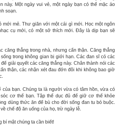
en này. Một ngày vui vẻ, một ngày bạn có thể mặc áo
nh soạn.
đó mới mẻ. Thư giãn với một cái gì mới. Học một ngôn
hạc cụ mới, có một sở thích mới. Đây là dịp bạn sẽ
ác căng thẳng trong nhà, nhưng cẩn thận. Căng thẳng
 sống trong không gian bị giới hạn. Các đan sĩ có các
để giải quyết các căng thẳng này. Chân thành nói các
ẩn thận, các nhận xét đau đớn đôi khi không bao giờ
c.
 của bạn. Chúng ta là người vừa có tâm hồn, vừa có
sóc cơ thể bạn. Tập thể dục đủ để giữ cơ thể khỏe
ng dùng thức ăn để bù cho đời sống đan tu bó buộc.
 về chế độ ăn uống của họ, trừ ngày lễ.
 bí mật chúng ta cần biết!