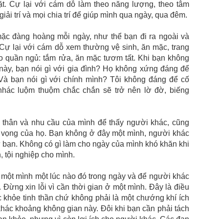
t. Cự lại với cám dỗ làm theo năng lượng, theo tâm
iải trí và mọi chia trí để giúp mình qua ngày, qua đêm.
ặc đàng hoàng mỗi ngày, như thể bạn đi ra ngoài và
Cự lại với cám dỗ xem thường vệ sinh, ăn mặc, trang
 quần ngủ: tắm rửa, ăn mặc tươm tất. Khi bạn không
ày, bạn nói gì với gia đình? Họ không xứng đáng để
à bạn nói gì với chính mình? Tôi không đáng để cố
hác luộm thuộm chắc chắn sẽ trở nên lờ đờ, biếng
 thân và nhu cầu của mình để thấy người khác, cũng
t vọng của họ. Bạn không ở đây một mình, người khác
 bạn. Không có gì làm cho ngày của mình khó khăn khi
, tội nghiệp cho mình.
 một mình một lúc nào đó trong ngày và để người khác
Đừng xin lỗi vì cần thời gian ở một mình. Đây là điều
ức khỏe tinh thần chứ không phải là một chướng khí ích
hác khoảng không gian này. Đôi khi bạn cần phải tách