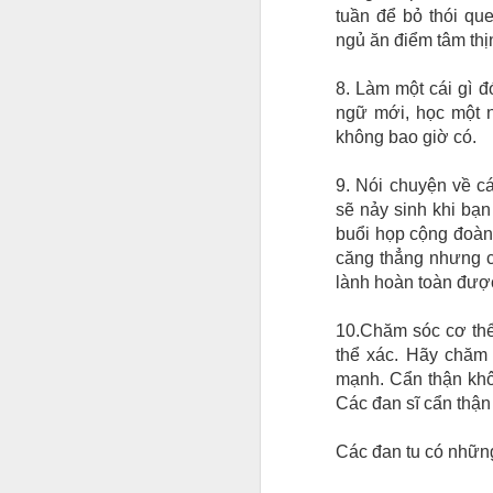
tuần để bỏ thói qu
ngủ ăn điểm tâm thị
8. Làm một cái gì 
ngữ mới, học một n
không bao giờ có.
9. Nói chuyện về c
sẽ nảy sinh khi bạn
buổi họp cộng đoàn 
căng thẳng nhưng c
lành hoàn toàn đượ
10.Chăm sóc cơ thể
thể xác. Hãy chăm 
mạnh. Cẩn thận khô
Các đan sĩ cẩn thận
Các đan tu có những