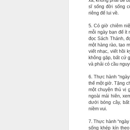
xa, không phải để b
sĩ sống đời sống 
riêng để lui về.
5. Có giờ chiêm ni
mỗi ngày bạn để ít
đọc Sách Thánh, đọc
một hàng rào, tạo m
viết nhạc, viết hồi
không gặp, bất cứ g
và phải có cầu nguy
6. Thực hành “ngày
thể một giờ. Tặng c
một chuyện thú vị 
ngoài mái hiên, xem
dưới bóng cây, bất
niềm vui.
7. Thực hành “ngày 
sống khép kín theo