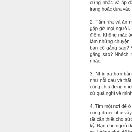
cứng nhắc và áp đặ
trạng hoặc dựa vào g
2. Tắm rửa và ăn m
gặp gỡ mọi người. 
điểm. Không mặc áo
làm những chuyện n
bạn cố gắng sao? V
gắng sao? Nhếch n
nhác.
3. Nhìn xa hơn bản
như nỗi đau và thấ
cũng chịu đựng như
cứ quá nghĩ về mình
4. Tìm một nơi để ở
cũng được như vậy. 
rất cần thiết cho s
kỷ. Bạn cho người k