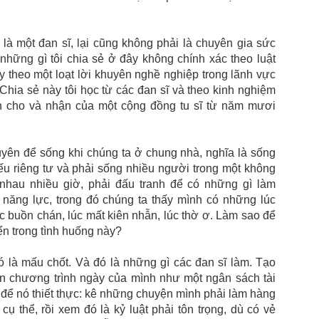
 là một đan sĩ, lại cũng không phải là chuyên gia sức
 những gì tôi chia sẻ ở đây không chính xác theo luật
 theo một loạt lời khuyên nghề nghiệp trong lãnh vực
 Chia sẻ này tôi học từ các đan sĩ và theo kinh nghiệm
ần cho và nhận của một cộng đồng tu sĩ từ năm mươi
uyên để sống khi chúng ta ở chung nhà, nghĩa là sống
ếu riêng tư và phải sống nhiều người trong một không
 nhau nhiều giờ, phải đấu tranh để có những gì làm
 năng lực, trong đó chúng ta thấy mình có những lúc
lúc buồn chán, lúc mất kiên nhẫn, lúc thờ ơ. Làm sao để
ển trong tình huống này?
ó là mấu chốt. Và đó là những gì các đan sĩ làm. Tạo
 lên chương trình ngày của mình như một ngân sách tài
để nó thiết thực: kê những chuyện mình phải làm hàng
 cụ thể, rồi xem đó là kỷ luật phải tôn trọng, dù có vẻ