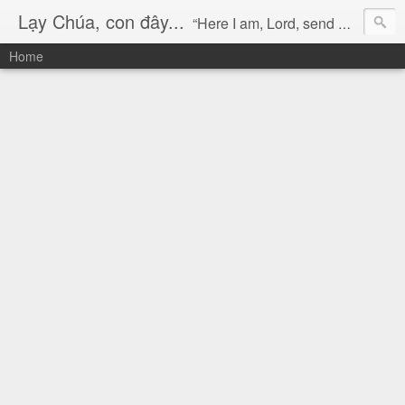
Lạy Chúa, con đây...
“Here I am, Lord, send me!” (Isaiah 6:8)
Home