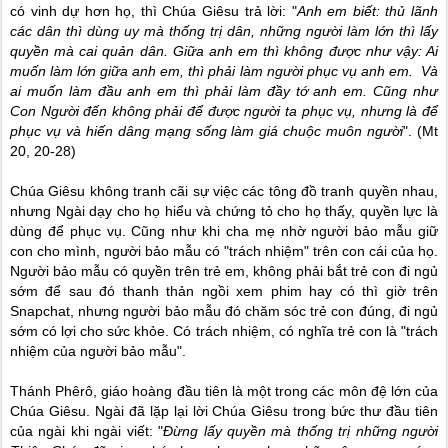
có vinh dự hơn họ, thì Chúa Giêsu trả lời: "
Anh em biết: thủ lãnh
các dân thì dùng uy mà thống trị dân, những người làm lớn thì lấy
quyền mà cai quản dân. Giữa anh em thì không được như vậy: Ai
muốn làm lớn giữa anh em, thì phải làm người phục vụ anh em. Và
ai muốn làm đầu anh em thì phải làm đầy tớ anh em. Cũng như
Con Người đến không phải để được người ta phục vụ, nhưng là để
phục vụ và hiến dâng mạng sống làm giá chuộc muôn người
". (Mt
20, 20-28)
Chúa Giêsu không tranh cãi sự việc các tông đồ tranh quyền nhau,
nhưng Ngài dạy cho họ hiểu và chứng tỏ cho họ thấy, quyền lực là
dùng để phục vụ. Cũng như khi cha mẹ nhờ người bảo mẫu giữ
con cho mình, người bảo mẫu có "trách nhiệm" trên con cái của họ.
Người bảo mẫu có quyền trên trẻ em, không phải bắt trẻ con đi ngủ
sớm để sau đó thanh thản ngồi xem phim hay có thì giờ trên
Snapchat, nhưng người bảo mẫu đó chăm sóc trẻ con đúng, đi ngủ
sớm có lợi cho sức khỏe. Có trách nhiệm, có nghĩa trẻ con là "trách
nhiệm của người bảo mẫu".
Thánh Phêrô, giáo hoàng đầu tiên là một trong các môn đệ lớn của
Chúa Giêsu. Ngài đã lặp lại lời Chúa Giêsu trong bức thư đầu tiên
của ngài khi ngài viết: "
Đừng lấy quyền mà thống trị những người