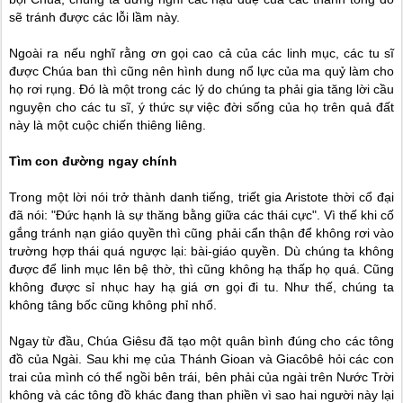
sẽ tránh được các lỗi lầm này.
Ngoài ra nếu nghĩ rằng ơn gọi cao cả của các linh mục, các tu sĩ
được Chúa ban thì cũng nên hình dung nổ lực của ma quỷ làm cho
họ rơi rụng. Đó là một trong các lý do chúng ta phải gia tăng lời cầu
nguyện cho các tu sĩ, ý thức sự việc đời sống của họ trên quả đất
này là một cuộc chiến thiêng liêng.
Tìm con đường ngay chính
Trong một lời nói trở thành danh tiếng, triết gia Aristote thời cổ đại
đã nói: "Đức hạnh là sự thăng bằng giữa các thái cực". Vì thế khi cố
gắng tránh nạn giáo quyền thì cũng phải cẩn thận để không rơi vào
trường hợp thái quá ngược lại: bài-giáo quyền. Dù chúng ta không
được để linh mục lên bệ thờ, thì cũng không hạ thấp họ quá. Cũng
không được sỉ nhục hay hạ giá ơn gọi đi tu. Như thế, chúng ta
không tâng bốc cũng không phỉ nhổ.
Ngay từ đầu, Chúa Giêsu đã tạo một quân bình đúng cho các tông
đồ của Ngài. Sau khi mẹ của Thánh Gioan và Giacôbê hỏi các con
trai của mình có thể ngồi bên trái, bên phải của ngài trên Nước Trời
không và các tông đồ khác đang than phiền vì sao hai người này lại