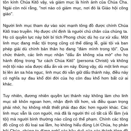
tôn kính Chúa Kitô vậy, và giám mục là hình ảnh của Chúa Cha.
Ngài còn nói rằng, "nơi nào có giám mục, nơi đó là Giáo hội công
giáo".
Người linh mục tham dự vào sức mạnh tông đồ được chính Chúa
Kitô trao truyền. Họ được chỉ định là người chủ chăn của chúng ta.
Họ có quyền lực này bởi bí tích Phong chức dù họ cư xử xấu. Một
linh mục đang mắc tội trọng cũng có thể dâng lễ, giải tội và ban
phép giải dù chính bản thân họ đang "đám mình trong tội". Qua
chức thánh, các linh mục nhận "dấu ấn không xóa mờ" cho họ
hành động trong "tư cách Chúa Kitô" (persona Christi) và không
một tội nào xóa được dấu ấn và ơn này. Đúng vậy, dù một linh mục
bị lên án sa hỏa ngục, linh mục đó vẫn giữ dấu thánh này, điều này
có nghĩa sự đau khổ đời đời của họ còn đau khổ hơn bất cứ ai
khác.
Tuy nhiên, đương nhiên quyền lực thánh này không làm cho linh
mục sẽ khôn ngoan hơn, nhận định tốt hơn, và điều quan trọng
phải nhớ, họ không nhất thiết phải đạo đức hơn người khác. Các
linh mục vẫn là con người, mà đã là người thì có tất cả lỗi lầm (và
tội) mà người bình thường nào cũng có thể phạm. Chính các tông
đồ cũng có đủ loại sai lầm, họ không hiểu đúng Lời Chúa, họ phản
bội Chúa, chúng ta đừng nghĩ các hậu duệ của các thánh tông đồ