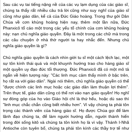
Sau các vụ tai tiếng nặng nề của các vụ lạm dụng của các giáo sĩ,
chúng ta thấy rất nhiều câu trả lời cũng như suy nghĩ của giáo sĩ
cũng như giáo dân, kể cả của Đức Giáo hoàng. Trong thư gởi Dân
Chúa về cơn khủng hoảng hiện nay, thêm một lần nữa, Đức
Phanxicô tố cáo một trong các yếu tố chính của cơn khủng hoảng
này: nạn chủ nghĩa giáo quyền. Đây là một trong các chữ mà trong
các câu chuyện ở nhà thờ người ta hay nhắc đến. Nhưng chủ
nghĩa giáo quyền là gì?
Chủ nghĩa giáo quyền là cách nhìn giới tu sĩ một cách lệch lạc, một
sự tôn kính thái quá và một khuynh hướng trao cho hàng giáo sĩ
một quyền uy đạo đức tối thượng. Đức Phanxicô đã có một mô tả
ngắn về hiện tượng này: "Các linh mục cảm thấy mình ở bậc trên,
họ rất xa với giáo dân". Ngài nói thêm, chủ nghĩa giáo quyền có thể
"được chính các linh mục hoặc các giáo dân làm thuận lợi thêm".
Trên thực tế, giáo dân cũng có thể rơi vào nạn giáo quyền! Họ nghĩ
sự đóng góp của họ vào Giáo hội chỉ là thứ hếu, hoặc dù sao thì
"linh mục chắc chắn cũng biết nhiều hơn". Vì vậy chúng ta phải tôn
trọng các thành viên của hàng giáo sĩ. Họ được Chúa gọi để làm
lãnh đạo chúng ta, để làm người hướng dẫn, người thánh hiến
trong đời sống kitô và chúng ta tôn kính họ là vì vậy. Thánh I-Nhã
Antioche còn tuyên bố, chúng ta phải tôn kính các thầy trợ tế như