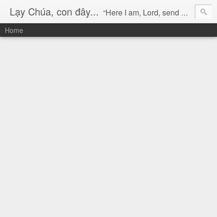
Lạy Chúa, con đây...
“Here I am, Lord, send me!” (Isaiah 6:8)
Home