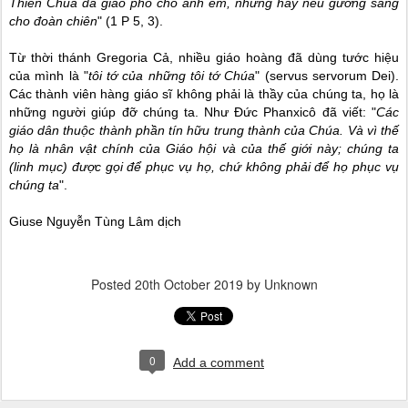
Thiên Chúa đã giao phó cho anh em, nhưng hãy nêu gương sáng
cho đoàn chiên
" (1 P 5, 3).
Từ thời thánh Gregoria Cả, nhiều giáo hoàng đã dùng tước hiệu
của mình là "
tôi tớ của những tôi tớ Chúa
" (servus servorum Dei).
Các thành viên hàng giáo sĩ không phải là thầy của chúng ta, họ là
những người giúp đỡ chúng ta. Như Đức Phanxicô đã viết: "
Các
giáo dân thuộc thành phần tín hữu trung thành của Chúa. Và vì thế
họ là nhân vật chính của Giáo hội và của thế giới này; chúng ta
(linh mục) được gọi để phục vụ họ, chứ không phải để họ phục vụ
chúng ta
".
Giuse Nguyễn Tùng Lâm dịch
Posted
20th October 2019
by Unknown
0
Add a comment