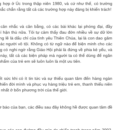
 hợp ở Úc trong thập niên 1980, và cứ như thế, có trường
hắc chắn rằng tất cả các trường hợp này đáng bị khiển trách!
cân nhắc và cân bằng, có các bài khác lại phóng đại, đầy
í hận thù nữa. Tôi tự cảm thấy đau đớn nhiều về sự dữ lớn
ng lẽ là dấu chỉ của tình yêu Thiên Chúa, lại là con dao găm
ác người vô tội. Không có từ ngữ nào để biện minh cho các
g có nghi ngờ rằng Giáo Hội phải là đứng về phia kẻ yếu, và
 này, tất cả các biện pháp mà người ta có thể dùng để ngăn
hẩm của trẻ em sẽ luôn luôn là một ưu tiên.
t sức khi có ít tin tức và sự thiếu quan tâm đến hàng ngàn
hiến đời mình và phục vụ hàng triệu trẻ em, thanh thiếu niên
nhất ở bốn phương trời của thế giới.
 tờ báo của bạn, các điều sau đây không hề được quan tâm đề