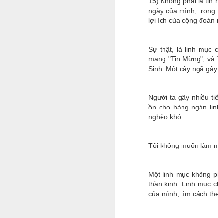
15) Không phải là tin
ngày của mình, trong 
lợi ích của cộng đoàn
Sự thật, là linh mục 
mang "Tin Mừng", và 
Sinh. Một cây ngã gây
Người ta gây nhiều ti
ồn cho hàng ngàn li
nghèo khó.
Tôi không muốn làm mộ
Một linh mục không ph
thần kinh. Linh mục c
của mình, tìm cách th