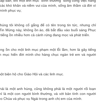
 hấp dẫn, khi một linh mục "bình thường" sống công việc hàng
các khó khăn và niềm vui của mình, sống âm thầm cả đời vì
 mình phục vụ;
chúng tôi không cố gắng để có tên trong tin tức, nhưng chỉ
Tin Mừng này, không ồn ào, đã bắt đầu vào buổi sáng Phục
 tiếng ồn nhiều hơn cả cánh rứng đang mọc và phát triển.
ếng ồn cho một linh mục phạm một lỗi lầm, hơn là gây tiếng
nh mục hiến đời mình cho hàng chục ngàn trẻ em và người
t biện hộ cho Giáo Hội và các linh mục.
ải là một anh hùng, cũng không phải là một người rối loạn
hỉ là một con người bình thường, và với bản tính con người
eo Chúa và phục vụ Ngài trong anh chị em của mình.