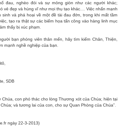
hổ đau, nghèo đói và sự mỏng giòn như các người khác;
ó vẻ đẹp và hùng vĩ như mọi thụ tạo khác.... Việc nhấn mạnh
sinh và phá hoại về một đề tài đau đớn, trong khi mất tầm
iệc, tạo ra thật sự các biếm họa tấn công vào hàng linh mục
cảm thấy bị xúc phạm.
 người bạn phóng viên thân mến, hãy tìm kiếm Chân, Thiện,
lớn mạnh nghề nghiệp của bạn.
tô,
te, SDB
 Chúa, con phó thác cho lòng Thương xót của Chúa; hiện tại
 Chúa; và tương lai của con, cho sự Quan Phòng của Chúa”.
ue.fr ngày 22-3-2013)