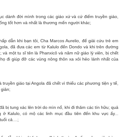
mục dành đời mình trong các giáo xứ và cứ điểm truyền giáo,
ống tốt hơn và nhất là thương mến người khác;
 hấp dẫn khi bạn tôi, Cha Marcos Aurelio, để giải cứu trẻ em
gola, đã đưa các em từ Kalulo đến Dondo và khi trên đường
t; và một tu sĩ tên là Phanxicô và năm nữ giáo lý viên, bị chết
i họ đi giúp đỡ các vùng nông thôn xa xôi hẻo lánh nhất của
truyền giáo tại Angola đã chết vì thiếu các phương tiện y tế,
 giản;
ã bị tung xác lên trời do mìn nổ, khi đi thăm các tín hữu; quả
g ở Kalulo, có mộ các linh mục đầu tiên đến khu vực ấy...
ổi cả....;