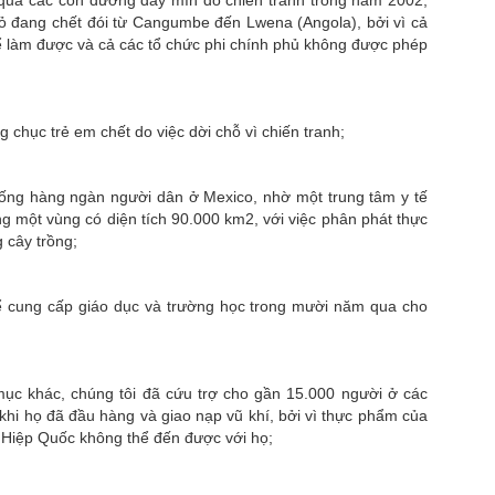
 qua các con đường đầy mìn do chiến tranh trong năm 2002,
ỏ đang chết đói từ Cangumbe đến Lwena (Angola), bởi vì cả
 làm được và cả các tổ chức phi chính phủ không được phép
g chục trẻ em chết do việc dời chỗ vì chiến tranh;
sống hàng ngàn người dân ở Mexico, nhờ một trung tâm y tế
ng một vùng có diện tích 90.000 km2, với việc phân phát thực
 cây trồng;
hể cung cấp giáo dục và trường học trong mười năm qua cho
mục khác, chúng tôi đã cứu trợ cho gần 15.000 người ở các
 khi họ đã đầu hàng và giao nạp vũ khí, bởi vì thực phẩm của
 Hiệp Quốc không thể đến được với họ;