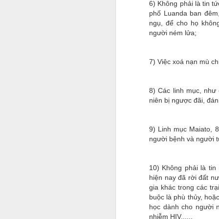
6) Không phải là tin t
phố Luanda ban đêm,
ngụ, để cho họ không
người ném lửa;
7) Việc xoá nạn mù ch
8) Các linh mục, như 
niên bị ngược đãi, đá
9) Linh mục Maiato, 8
người bệnh và người t
10) Không phải là tin
hiện nay đã rời đất n
gia khác trong các trạ
buộc là phù thủy, hoặ
học dành cho người n
nhiễm HIV......