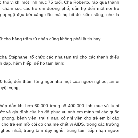
ức thú vị khi một linh mục 75 tuổi, Cha Roberto, rảo qua thành
 chăm sóc các trẻ em đường phố, dẫn họ đến một nơi trú
 bị ngộ độc bởi xăng dầu mà họ hít để kiếm sống, như là
ữ cho hàng trăm tù nhân cũng không phải là tin hay;
cha Stéphane, tổ chức các nhà tạm trú cho các thanh thiếu
nh đập, hãm hiếp, để họ tạm lánh;
0 tuổi, đến thăm từng ngôi nhà một của người nghèo, an ủi
uyệt vọng;
 hấp dẫn khi hơn 60.000 trong số 400.000 linh mục và tu sĩ
ước và gia đình của họ để phục vụ anh em mình tại các quốc
i phong, bệnh viện, trại tị nạn, cô nhi viện cho trẻ em bị cáo
c cho trẻ em mồ côi do cha mẹ chết vì AIDS, trong các trường
ghèo nhất, trung tâm dạy nghề, trung tâm tiếp nhận người