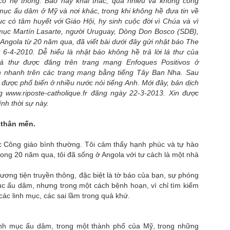
có hệ thống. Báo này khai thác, quá nhiều và không công
 mục ấu dâm ở Mỹ và nơi khác, trong khi không hề đưa tin về
ục có tâm huyết với Giáo Hội, hy sinh cuộc đời vì Chúa và vì
 mục Martín Lasarte, người Uruguay, Dòng Don Bosco (SDB),
 Angola từ 20 năm qua, đã viết bài dưới đây gửi nhật báo The
6-4-2010. Dễ hiểu là nhật báo không hề trả lời lá thư của
lá thư được đăng trên trang mạng Enfoques Positivos ở
án nhanh trên các trang mạng bằng tiếng Tây Ban Nha. Sau
 được phổ biến ở nhiều nước nói tiếng Anh. Mới đây, bản dịch
g www.riposte-catholique.fr đăng ngày 22-3-2013. Xin được
tính thời sự này.
 thân mến.
ục Công giáo bình thường. Tôi cảm thấy hạnh phúc và tự hào
rong 20 năm qua, tôi đã sống ở Angola với tư cách là một nhà
ương tiện truyền thông, đặc biệt là tờ báo của bạn, sự phóng
ục ấu dâm, nhưng trong một cách bệnh hoạn, vì chỉ tìm kiếm
 các linh mục, các sai lầm trong quá khứ.
inh mục ấu dâm, trong một thành phố của Mỹ, trong những