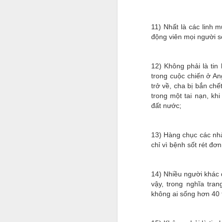
11) Nhất là các linh 
động viên mọi người s
12) Không phải là tin
trong cuộc chiến ở An
trở về, cha bị bắn chế
trong một tai nạn, kh
đất nước;
13) Hàng chục các nhà 
chỉ vì bệnh sốt rét đơn
14) Nhiều người khác đ
vậy, trong nghĩa tran
không ai sống hơn 40 tu