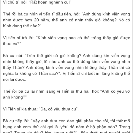
Vị chủ trì nói: “Rất hoan nghênh cụ!”
Thế rồi bà cụ nhìn vị tiến sĩ đầu tiên, hỏi: “Anh dùng kính viễn vọng
nhìn được hơn 20 năm, thế anh có nhìn thấy gió không? Nó có
hình dạng thế nào?”.
Vị tiến sĩ trả lời: “Kính viễn vọng sao có thể trông thấy gió được
thưa cụ?”
Bà cụ nói: “Trên thế giới có gió không? Anh dùng kín viễn vọng
nhìn không thấy gió, lẽ nào anh có thể dùng kính viễn vọng nhìn
thấy Thần? Anh dùng kính viễn vọng nhìn không thấy Thần thì có
nghĩa là không có Thần sao?”. Vị Tiến sĩ chỉ biết im lặng không thể
nói lại được.
Thế rồi bà cụ lại nhìn sang vị Tiến sĩ thứ hai, hỏi: “Anh có yêu vợ
anh không?”
Vị Tiến sĩ kia thưa: “Dạ, có yêu thưa cụ”.
Bà cụ tiếp lời: “Vậy anh đưa con dao giải phẫu cho tôi, tôi thử mổ
bụng anh xem thử cái gọi là ‘yêu’ đó nằm ở bộ phận nào? Trong
gan? Trong dạ dày? Hay trong ruột?”. Bên dưới mọi người cười