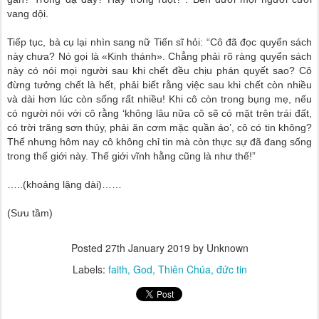
vang dội.
Tiếp tục, bà cụ lại nhìn sang nữ Tiến sĩ hỏi: “Cô đã đọc quyển sách
này chưa? Nó gọi là «Kinh thánh». Chẳng phải rõ ràng quyển sách
này có nói mọi người sau khi chết đều chịu phán quyết sao? Cô
đừng tưởng chết là hết, phải biết rằng việc sau khi chết còn nhiều
và dài hơn lúc còn sống rất nhiều! Khi cô còn trong bụng mẹ, nếu
có người nói với cô rằng ‘không lâu nữa cô sẽ có mặt trên trái đất,
có trời trăng sơn thủy, phải ăn cơm mặc quần áo’, cô có tin không?
Thế nhưng hôm nay cô không chỉ tin mà còn thực sự đã đang sống
trong thế giới này. Thế giới vĩnh hằng cũng là như thế!”
…..(khoảng lặng dài)……
(Sưu tầm)
Posted
27th January 2019
by Unknown
Labels:
faith
God
Thiên Chúa
đức tin