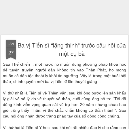
Ba vị Tiến sĩ “lặng thinh” trước câu hỏi của
JAN
27
một cụ bà
Sau Thế chiến I, một nước nọ muốn dùng phương pháp khoa học
để tuyên truyền người dân không tin vào Thần Phật, họ mong
muốn cả dân tộc thoát ly khỏi tín ngưỡng. Vậy là trong một buổi hội
thảo, chính quyền mời ba vị Tiến sĩ lên thuyết giảng…
Vị thứ nhất là Tiến sĩ về Thiên văn, sau khi ông bước lên sân khấu
lý giải vô số lý do về thuyết vô thần, cuối cùng ông hô to: “Tôi đã
dùng kính viễn vọng quan sát vũ trụ hơn 20 năm nhưng chưa bao
giờ trông thấy Thần, vì thế chắc chắn không có thần thánh”. Sau
câu nói ông nhận được tràng pháo tay của số đông công chúng.
Vị thứ hai là Tiến sĩ Y học, sau khi nói rất nhiều đạo lý cho rằng con