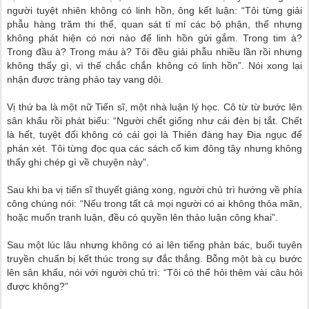
người tuyệt nhiên không có linh hồn, ông kết luận: “Tôi từng giải
phẫu hàng trăm thi thể, quan sát tỉ mỉ các bộ phận, thế nhưng
không phát hiện có nơi nào để linh hồn gửi gắm. Trong tim à?
Trong đầu à? Trong máu à? Tôi đều giải phẫu nhiều lần rồi nhưng
không thấy gì, vì thế chắc chắn không có linh hồn”. Nói xong lại
nhận được tràng pháo tay vang dội.
Vị thứ ba là một nữ Tiến sĩ, một nhà luận lý học. Cô từ từ bước lên
sân khấu rồi phát biểu: “Người chết giống như cái đèn bị tắt. Chết
là hết, tuyệt đối không có cái gọi là Thiên đàng hay Địa ngục để
phán xét. Tôi từng đọc qua các sách cổ kim đông tây nhưng không
thấy ghi chép gì về chuyện này”.
Sau khi ba vị tiến sĩ thuyết giảng xong, người chủ trì hướng về phía
công chúng nói: “Nếu trong tất cả mọi người có ai không thỏa mãn,
hoặc muốn tranh luận, đều có quyền lên thảo luận công khai”.
Sau một lúc lâu nhưng không có ai lên tiếng phản bác, buổi tuyên
truyền chuẩn bị kết thúc trong sự đắc thắng. Bỗng một bà cụ bước
lên sân khấu, nói với người chủ trì: “Tôi có thể hỏi thêm vài câu hỏi
được không?”