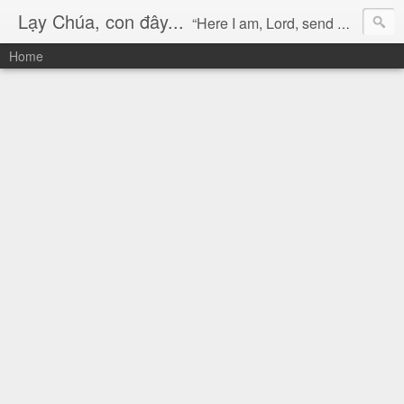
Lạy Chúa, con đây...
“Here I am, Lord, send me!” (Isaiah 6:8)
Home