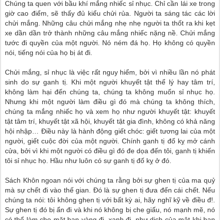
Chúng ta quen với bầu khí mắng nhiếc sỉ nhục. Chỉ cần lái xe trong
giờ cao điểm, sẽ thấy đủ kiểu chửi rủa. Người ta sáng tác các lời
chửi mắng. Những câu chửi mắng nhẹ nhẹ người ta thốt ra khi kẹt
xe dần dần trở thành những câu mắng nhiếc nặng nề. Chửi mắng
tước đi quyền của một người. Nó ném đá họ. Họ không có quyền
nói, tiếng nói của họ bị át đi.
Chửi mắng, sỉ nhục là việc rất nguy hiểm, bởi vì nhiều lần nó phát
sinh do sự ganh tị. Khi một người khuyết tật thể lý hay tâm trí,
không làm hại đến chúng ta, chúng ta không muốn sỉ nhục họ.
Nhưng khi một người làm điều gì đó mà chúng ta không thích,
chúng ta mắng nhiếc họ và xem họ như người khuyết tật: khuyết
tật tâm trí, khuyết tật xã hội, khuyết tật gia đình, không có khả năng
hội nhập… Điều này là hành động giết chóc: giết tương lai của một
người, giết cuộc đời của một người. Chính ganh tị đố kỵ mở cánh
cửa, bởi vì khi một người có điều gì đó đe dọa đến tôi, ganh tị khiến
tôi sỉ nhục họ. Hầu như luôn có sự ganh tị đố kỵ ở đó.
Sách Khôn ngoan nói với chúng ta rằng bởi sự ghen tị của ma quỷ
mà sự chết đi vào thế gian. Đó là sự ghen tị đưa đến cái chết. Nếu
chúng ta nói: tôi không ghen tị với bất kỳ ai, hãy nghĩ kỹ về điều đ!.
Sự ghen tị đó bị ẩn đi và khi nó không bị che giấu, nó mạnh mẽ, nó
có thể làm cho mặt bạn vàng đi, xanh đi, như dịch của mật khi bạn