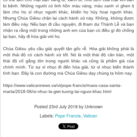
bị bệnh. Những người có linh hồn màu vàng, màu xanh vì ghen tị
làm cho họ sỉ nhục người khác, khiến họ hủy hoại người khác.
Nhưng Chúa Giêsu chặn lại cách hành xử này. Không, không được
làm điều này. Nếu bạn đi cầu nguyện, đi tham dự Thánh Lễ và bạn
nhận ra rằng một trong những anh em của bạn có điều gì đó chống
lại bạn, hãy đi hòa giải với họ.
Chúa Giêsu yêu cầu giải quyết tận gốc rễ. Hòa giải không phải là
một thái độ có cách hành xử tốt. Nó là một thái độ căn bản, một
thái độ cố gắng tôn trọng người khác và cũng là phẩm giá của
chính mình. Từ sự sỉ nhục đi đến hòa giải, từ sỉ nhục biến thành
tình bạn. Đây là con đường mà Chúa Giêsu dạy chúng ta hôm nay.
https://www.vaticannews.va/vi/pope-francis/mass-casa-santa-
marta/2018-06/si-nhuc-la-giet-tuong-lai-nguoi-khac.html
Posted
23rd July 2018
by Unknown
Labels:
Pope Francis
Vatican