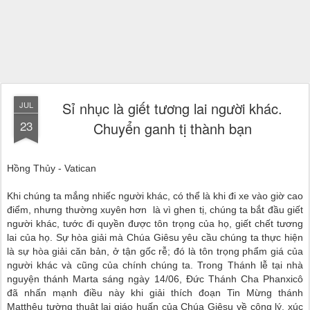
Sỉ nhục là giết tương lai người khác.
JUL
23
Chuyển ganh tị thành bạn
Hồng Thủy - Vatican
Khi chúng ta mắng nhiếc người khác, có thể là khi đi xe vào giờ cao
điểm, nhưng thường xuyên hơn là vì ghen tị, chúng ta bắt đầu giết
người khác, tước đi quyền được tôn trọng của họ, giết chết tương
lai của họ. Sự hòa giải mà Chúa Giêsu yêu cầu chúng ta thực hiện
là sự hòa giải căn bản, ở tận gốc rễ; đó là tôn trọng phẩm giá của
người khác và cũng của chính chúng ta. Trong Thánh lễ tại nhà
nguyện thánh Marta sáng ngày 14/06, Đức Thánh Cha Phanxicô
đã nhấn mạnh điều này khi giải thích đoạn Tin Mừng thánh
Matthêu tường thuật lại giáo huấn của Chúa Giêsu về công lý, xúc