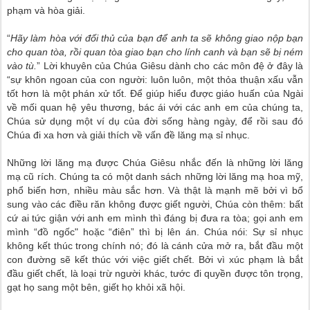
phạm và hòa giải.
“
Hãy làm hòa với đối thủ của bạn để anh ta sẽ không giao nộp bạn
cho quan tòa, rồi quan tòa giao bạn cho lính canh và bạn sẽ bị ném
vào tù.
” Lời khuyên của Chúa Giêsu dành cho các môn đệ ở đây là
“sự khôn ngoan của con người: luôn luôn, một thỏa thuận xấu vẫn
tốt hơn là một phán xử tốt. Để giúp hiểu được giáo huấn của Ngài
về mối quan hệ yêu thương, bác ái với các anh em của chúng ta,
Chúa sử dụng một ví dụ của đời sống hàng ngày, để rồi sau đó
Chúa đi xa hơn và giải thích về vấn đề lăng mạ sỉ nhục.
Những lời lăng mạ được Chúa Giêsu nhắc đến là những lời lăng
mạ cũ rích. Chúng ta có một danh sách những lời lăng mạ hoa mỹ,
phổ biến hơn, nhiều màu sắc hơn. Và thật là mạnh mẽ bởi vì bổ
sung vào các điều răn không được giết người, Chúa còn thêm: bất
cứ ai tức giận với anh em mình thì đáng bị đưa ra tòa; gọi anh em
mình “đồ ngốc" hoặc “điên” thì bị lên án. Chúa nói: Sự sỉ nhục
không kết thúc trong chính nó; đó là cánh cửa mở ra, bắt đầu một
con đường sẽ kết thúc với việc giết chết. Bởi vì xúc phạm là bắt
đầu giết chết, là loại trừ người khác, tước đi quyền được tôn trọng,
gạt họ sang một bên, giết họ khỏi xã hội.