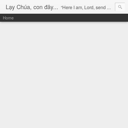
Lạy Chúa, con đây...
“Here I am, Lord, send me!” (Isaiah 6:8)
Home