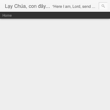
Lạy Chúa, con đây...
“Here I am, Lord, send me!” (Isaiah 6:8)
Home