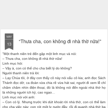
MAY
“Thưa cha, con không đi nhà thờ nữa!”
13
"Một thanh niên trẻ đến gặp một linh mục và nói:
– Thưa cha, con không đi nhà thờ nữa!
Linh mục hỏi:
– Vậy à, con có thể cho cha biết lý do không?
Người thanh niên trả lời:
– Lạy Chúa tôi, ở đây con thấy cô này nói xấu cô kia; anh đọc Sách
Thánh đọc dở; ca đoàn vừa chia rẽ vừa hát sai; người đi xem lễ chỉ
chăm chăm nhìn điện thoại, đó là không nói đến ngoài nhà thờ họ
là những người ích kỷ, cao ngạo…
Linh mục nói với anh:
– Con có lý. Nhưng trước khi dứt khoát rời nhà thờ, con có thể làm
cho cha việc này: con rót một ly nước đầy, rồi đi quanh nhà thờ ba