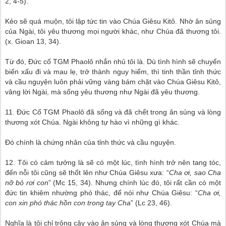
2, 4-5).
Kẻo sẽ quá muộn, tôi lập tức tin vào Chúa Giêsu Kitô. Nhờ ân sủng
của Ngài, tôi yêu thương mọi người khác, như Chúa đã thương tôi.
(x. Gioan 13, 34).
Từ đó, Đức cố TGM Phaolô nhắn nhủ tôi là. Dù tình hình sẽ chuyển
biến xấu đi và mau lẹ, trở thành nguy hiểm, thì tinh thần tỉnh thức
và cầu nguyện luôn phải vững vàng bám chặt vào Chúa Giêsu Kitô,
vâng lời Ngài, mà sống yêu thương như Ngài đã yêu thương.
11. Đức Cố TGM Phaolô đã sống và đã chết trong ân sủng và lòng
thương xót Chúa. Ngài không tự hào vì những gì khác.
Đó chính là chứng nhân của tỉnh thức và cầu nguyện.
12. Tôi có cảm tưởng là sẽ có một lúc, tình hình trở nên tang tóc,
đến nỗi tôi cũng sẽ thốt lên như Chúa Giêsu xưa: “
Cha ơi, sao Cha
nỡ bỏ rơi con
” (Mc 15, 34). Nhưng chính lúc đó, tôi rất cần có một
đức tin khiêm nhường phó thác, để nói như Chúa Giêsu: “
Cha ơi,
con xin phó thác hồn con trong tay Cha
” (Lc 23, 46).
Nghĩa là tôi chỉ trông cậy vào ân sủng và lòng thương xót Chúa mà