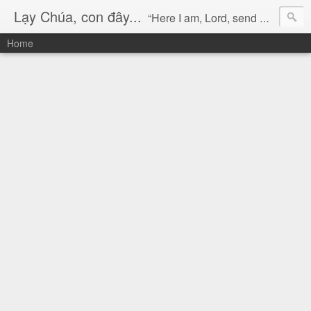
Lạy Chúa, con đây...
“Here I am, Lord, send me!” (Isaiah 6:8)
Home