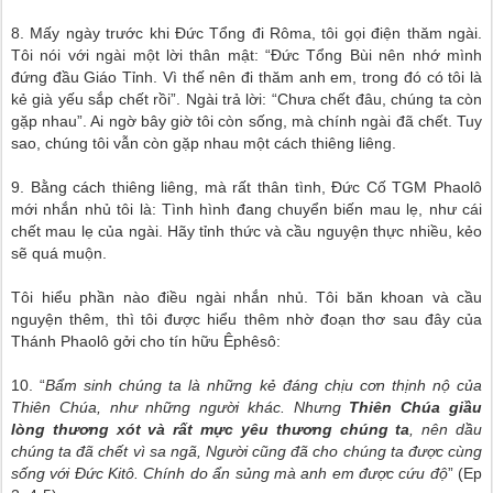
8. Mấy ngày trước khi Đức Tổng đi Rôma, tôi gọi điện thăm ngài.
Tôi nói với ngài một lời thân mật: “Đức Tổng Bùi nên nhớ mình
đứng đầu Giáo Tỉnh. Vì thế nên đi thăm anh em, trong đó có tôi là
kẻ già yếu sắp chết rồi”. Ngài trả lời: “Chưa chết đâu, chúng ta còn
gặp nhau”. Ai ngờ bây giờ tôi còn sống, mà chính ngài đã chết. Tuy
sao, chúng tôi vẫn còn gặp nhau một cách thiêng liêng.
9. Bằng cách thiêng liêng, mà rất thân tình, Đức Cố TGM Phaolô
mới nhắn nhủ tôi là: Tình hình đang chuyển biến mau lẹ, như cái
chết mau lẹ của ngài. Hãy tỉnh thức và cầu nguyện thực nhiều, kẻo
sẽ quá muộn.
Tôi hiểu phần nào điều ngài nhắn nhủ. Tôi băn khoan và cầu
nguyện thêm, thì tôi được hiểu thêm nhờ đoạn thơ sau đây của
Thánh Phaolô gởi cho tín hữu Êphêsô:
10. “
Bẩm sinh chúng ta là những kẻ đáng chịu cơn thịnh nộ của
Thiên Chúa, như những người khác. Nhưng
Thiên Chúa giầu
lòng thương xót và rất mực yêu thương chúng ta
, nên dầu
chúng ta đã chết vì sa ngã, Người cũng đã cho chúng ta được cùng
sống với Đức Kitô. Chính do ẩn sủng mà anh em được cứu độ
” (Ep