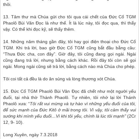
thôi.
13. Tâm thư mà Chúa gửi cho tôi qua cái chết của Đức Cố TGM
Phaolô Bùi Văn Đọc là như thế. Ít là lúc này, tôi đọc qua, thì thấy
vậy. Có thể khi đọc kỹ, sẽ thấy thêm.
14. Những năm tháng gần đây, tôi hay gọi điện thoại cho Đức Cố
TGM. Khi trả lời, bao giờ Đức Cố TGM cũng bắt đầu bằng câu:
“Thưa Đức cha, con đây”. Giờ đây, tôi cũng đang gọi ngài. Ngài
cũng đang trả lời, nhưng bằng cách khác. Rồi đây tôi còn sẽ gọi
ngài. Mong ngài cũng sẽ trả lời, bằng cách nào mà Chúa cho phép.
Tôi coi tất cả đều là do ân sủng và lòng thương xót Chúa.
15. Đức Cố TGM Phaolô Bùi Văn Đọc đã chết như một người yếu
đuối, tại nhà thờ Thánh Phaolô. Tự nhiên, tôi nhớ lại lời Thánh
Phaolô xưa: “
Tôi rất vui mừng và tự hào vì những yếu đuối của tôi,
để sức mạnh của Đức Kitô ở mãi trong tôi. Vì vậy, tôi cảm thấy vui
sướng khi mình yếu đuối…Vì khi tôi yếu, chính là lúc tôi mạnh"
(2Cr
12, 9- 10).
Long Xuyên, ngày 7.3.2018