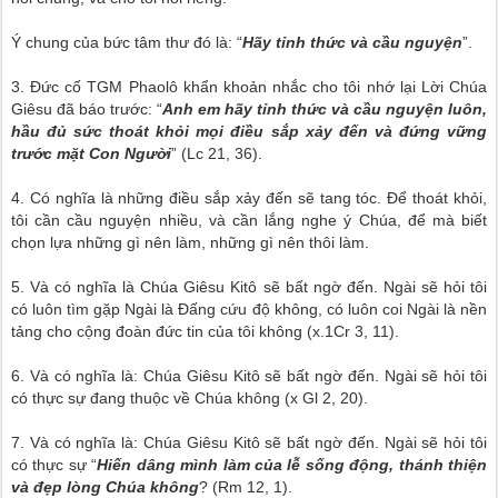
Ý chung của bức tâm thư đó là: “
Hãy tỉnh thức và cầu nguyện
”.
3. Đức cố TGM Phaolô khẩn khoản nhắc cho tôi nhớ lại Lời Chúa
Giêsu đã báo trước: “
Anh em hãy tỉnh thức và cầu nguyện luôn,
hầu đủ sức thoát khỏi mọi điều sắp xảy đến và đứng vững
trước mặt Con Người
” (Lc 21, 36).
4. Có nghĩa là những điều sắp xảy đến sẽ tang tóc. Để thoát khỏi,
tôi cần cầu nguyện nhiều, và cần lắng nghe ý Chúa, để mà biết
chọn lựa những gì nên làm, những gì nên thôi làm.
5. Và có nghĩa là Chúa Giêsu Kitô sẽ bất ngờ đến. Ngài sẽ hỏi tôi
có luôn tìm gặp Ngài là Đấng cứu độ không, có luôn coi Ngài là nền
tảng cho cộng đoàn đức tin của tôi không (x.1Cr 3, 11).
6. Và có nghĩa là: Chúa Giêsu Kitô sẽ bất ngờ đến. Ngài sẽ hỏi tôi
có thực sự đang thuộc về Chúa không (x Gl 2, 20).
7. Và có nghĩa là: Chúa Giêsu Kitô sẽ bất ngờ đến. Ngài sẽ hỏi tôi
có thực sự “
Hiến dâng mình làm của lễ sống động, thánh thiện
và đẹp lòng Chúa không
? (Rm 12, 1).