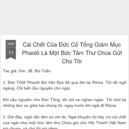
Cái Chết Của Ðức Cố Tổng Giám Mục
MAR
Phaolô Là Một Bức Tâm Thư Chúa Gửi
11
Cho Tôi
Tác giả: Gm. JB. Bùi Tuần
1. Đức TGM Phaolô Bùi Văn Đọc đã qua đời tại Rôma. Tôi rất ngỡ
ngàng. Chỉ biết cầu nguyện cho ngài.
Khi cầu nguyện cho Đức Tổng, tôi xót xa nghẹn ngào. Tôi nhớ lại
những tâm sự giữa hai chúng tôi, ngay trước khi ngài đi Rôma.
2. Giờ đây, ngài vẫn tâm sự với tôi. Ngài khuyên tôi hãy coi cái chết
của ngài như một bức tâm thư Chúa gửi cho Hội Thánh Việt Nam
nói chung, và cho tôi nói riêng.