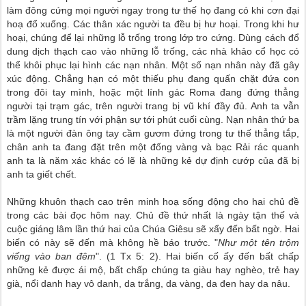
làm đông cứng mọi người ngay trong tư thế họ đang có khi cơn đại
hoạ đổ xuống. Các thân xác người ta đều bị hư hoại. Trong khi hư
hoại, chúng để lại những lỗ trống trong lớp tro cứng. Dùng cách đổ
dung dịch thạch cao vào những lỗ trống, các nhà khảo cổ học có
thể khôi phục lại hình các nạn nhân. Một số nạn nhân này đã gây
xúc động. Chẳng hạn có một thiếu phụ đang quấn chặt đứa con
trong đôi tay mình, hoặc một lính gác Roma đang đứng thẳng
người tại trạm gác, trên người trang bị vũ khí đầy đủ. Anh ta vẫn
trầm lặng trung tín với phận sự tới phút cuối cùng. Nạn nhân thứ ba
là một người đàn ông tay cầm gươm đứng trong tư thế thẳng tắp,
chân anh ta đang đặt trên một đống vàng và bạc Rải rác quanh
anh ta là năm xác khác có lẽ là những kẻ dự định cướp của đã bị
anh ta giết chết.
Những khuôn thạch cao trên minh hoạ sống động cho hai chủ đề
trong các bài đọc hôm nay. Chủ đề thứ nhất là ngày tận thế và
cuộc giáng lâm lần thứ hai của Chúa Giêsu sẽ xẩy đến bất ngờ. Hai
biến có này sẽ đến mà không hề báo trước. "
Như một tên trộm
viếng vào ban đêm
". (1 Tx 5: 2). Hai biến cố ấy đến bất chấp
những kẻ được ái mộ, bất chấp chúng ta giàu hay nghèo, trẻ hay
già, nổi danh hay vô danh, da trắng, da vàng, da đen hay da nâu.