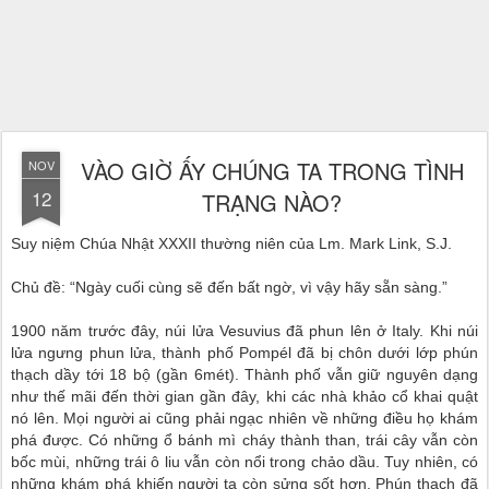
VÀO GIỜ ẤY CHÚNG TA TRONG TÌNH
NOV
12
TRẠNG NÀO?
Suy niệm Chúa Nhật XXXII thường niên của Lm. Mark Link, S.J.
Chủ đề: “Ngày cuối cùng sẽ đến bất ngờ, vì vậy hãy sẵn sàng.”
1900 năm trước đây, núi lửa Vesuvius đã phun lên ở Italy. Khi núi
lửa ngưng phun lửa, thành phố Pompél đã bị chôn dưới lớp phún
thạch dầy tới 18 bộ (gần 6mét). Thành phố vẫn giữ nguyên dạng
như thế mãi đến thời gian gần đây, khi các nhà khảo cổ khai quật
nó lên. Mọi người ai cũng phải ngạc nhiên về những điều họ khám
phá được. Có những ổ bánh mì cháy thành than, trái cây vẫn còn
bốc mùi, những trái ô liu vẫn còn nổi trong chảo dầu. Tuy nhiên, có
những khám phá khiến người ta còn sửng sốt hơn. Phún thạch đã