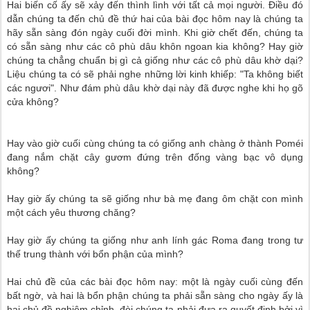
Hai biến cố ấy sẽ xảy đến thình lình với tất cả mọi người. Ðiều đó
dẫn chúng ta đến chủ đề thứ hai của bài đọc hôm nay là chúng ta
hãy sẵn sàng đón ngày cuối đời mình. Khi giờ chết đến, chúng ta
có sẵn sàng như các cô phù dâu khôn ngoan kia không? Hay giờ
chúng ta chẳng chuẩn bị gì cả giống như các cô phù dâu khờ dại?
Liệu chúng ta có sẽ phải nghe những lời kinh khiếp: "Ta không biết
các ngươi". Như đám phù dâu khờ dại này đã được nghe khi họ gõ
cửa không?
Hay vào giờ cuối cùng chúng ta có giống anh chàng ở thành Poméi
đang nắm chặt cây gươm đứng trên đống vàng bạc vô dụng
không?
Hay giờ ấy chúng ta sẽ giống như bà mẹ đang ôm chặt con mình
một cách yêu thương chăng?
Hay giờ ấy chúng ta giống như anh lính gác Roma đang trong tư
thế trung thành với bổn phận của mình?
Hai chủ đề của các bài đọc hôm nay: một là ngày cuối cùng đến
bất ngờ, và hai là bổn phận chúng ta phải sẵn sàng cho ngày ấy là
hai chủ đề nghiêm chỉnh, đòi chúng ta phải đưa ra quyết định bởi vì