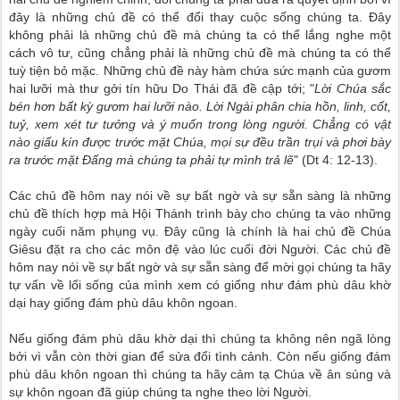
đây là những chủ đề có thể đổi thay cuộc sống chúng ta. Ðây
không phải là những chủ đề mà chúng ta có thể lắng nghe một
cách vô tư, cũng chẳng phải là những chủ đề mà chúng ta có thể
tuỳ tiện bỏ mặc. Những chủ đề này hàm chứa sức mạnh của gươm
hai lưỡi mà thư gởi tín hữu Do Thái đã đề cập tới; "
Lời Chúa sắc
bén hơn bất kỳ gươm hai lưỡi nào. Lời Ngài phân chia hồn, linh, cốt,
tuỷ, xem xét tư tưởng và ý muốn trong lòng người. Chẳng có vật
nào giấu kín được trước mặt Chúa, mọi sự đều trần trụi và phơi bày
ra trước mặt Ðấng mà chúng ta phải tự mình trả lẽ
" (Dt 4: 12-13).
Các chủ đề hôm nay nói về sự bất ngờ và sự sẵn sàng là những
chủ đề thích hợp mà Hội Thánh trình bày cho chúng ta vào những
ngày cuối năm phụng vụ. Ðây cũng là chính là hai chủ đề Chúa
Giêsu đặt ra cho các môn đệ vào lúc cuối đời Người. Các chủ đề
hôm nay nói về sự bất ngờ và sự sẵn sàng để mời gọi chúng ta hãy
tự vấn về lối sống của mình xem có giống như đám phù dâu khờ
dại hay giống đám phù dâu khôn ngoan.
Nếu giống đám phù dâu khờ dại thì chúng ta không nên ngã lòng
bởi vì vẫn còn thời gian để sửa đổi tình cảnh. Còn nếu giống đám
phù dâu khôn ngoan thì chúng ta hãy cảm tạ Chúa về ân sủng và
sự khôn ngoan đã giúp chúng ta nghe theo lời Người.