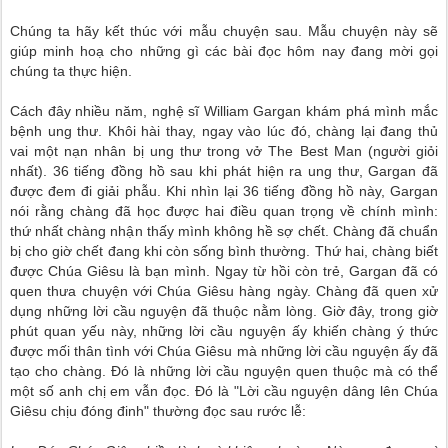
Chúng ta hãy kết thúc với mẫu chuyện sau. Mẫu chuyện này sẽ
giúp minh hoạ cho những gì các bài đọc hôm nay đang mời gọi
chúng ta thực hiện.
Cách đây nhiều năm, nghệ sĩ William Gargan khám phá mình mắc
bệnh ung thư. Khôi hài thay, ngay vào lúc đó, chàng lại đang thủ
vai một nạn nhân bị ung thư trong vở The Best Man (người giỏi
nhất). 36 tiếng đồng hồ sau khi phát hiện ra ung thư, Gargan đã
được đem đi giải phẫu. Khi nhìn lại 36 tiếng đồng hồ này, Gargan
nói rằng chàng đã học được hai điều quan trọng về chính mình:
thứ nhất chàng nhận thấy mình không hề sợ chết. Chàng đã chuẩn
bị cho giờ chết đang khi còn sống bình thường. Thứ hai, chàng biết
được Chúa Giêsu là bạn mình. Ngay từ hồi còn trẻ, Gargan đã có
quen thưa chuyện với Chúa Giêsu hàng ngày. Chàng đã quen xử
dụng những lời cầu nguyện đã thuộc nằm lòng. Giờ đây, trong giờ
phút quan yếu này, những lời cầu nguyện ấy khiến chàng ý thức
được mối thân tình với Chúa Giêsu mà những lời cầu nguyện ấy đã
tạo cho chàng. Ðó là những lời cầu nguyện quen thuộc mà có thể
một số anh chị em vẫn đọc. Ðó là "Lời cầu nguyện dâng lên Chúa
Giêsu chịu đóng đinh" thường đọc sau rước lễ: