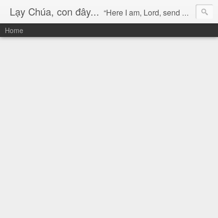
Lạy Chúa, con đây...
“Here I am, Lord, send me!” (Isaiah 6:8)
Home