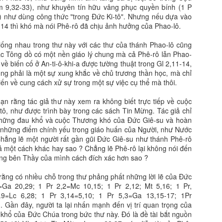
m 9,32-33), như khuyên tín hữu vâng phục quyền bính (1 P
) như dùng công thức "trong Đức Ki-tô". Nhưng nếu dựa vào
14 thì khó mà nói Phê-rô đã chịu ảnh hưởng của Phao-lô.
ống nhau trong thư này với các thư của thánh Phao-lô cũng
 các Tông dồ có một nền giáo lý chung mà cả Phê-rô lẫn Phao-
về biến cố ở An-ti-ô-khi-a được tường thuật trong Gl 2,11-14,
ông phải là một sự xung khắc về chủ trương thần học, mà chỉ
iến về cung cách xử sự trong một sự việc cụ thể mà thôi.
nạn rằng tác giả thư này xem ra không biết trực tiếp về cuộc
-tô, như được trình bày trong các sách Tin Mừng. Tác giả chỉ
những đau khổ và cuộc Thương khó của Đức Giê-su và hoàn
 những điểm chính yếu trong giáo huấn của Người, như Nước
hẳng lẽ một người rất gần gũi Đức Giê-su như thánh Phê-rô
tả một cách khác hay sao ? Chẳng lẽ Phê-rô lại không nói đến
ng bên Thầy của mình cách đích xác hơn sao ?
i rằng có nhiều chỗ trong thư phảng phất những lời lẽ của Đức
=Ga 20,29; 1 Pr 2,2=Mc 10,15; 1 Pr 2,12; Mt 5,16; 1 Pr,
.9=Lc 6,28; 1 Pr 3,14=5,10; 1 Pr 5,3=Ga 13,15-17; 1Pr
. Gần đây, người ta lại nhấn mạnh đến vị trí quan trọng của
u khổ của Đức Chúa trong bức thư này. Đó là đề tài bắt nguồn