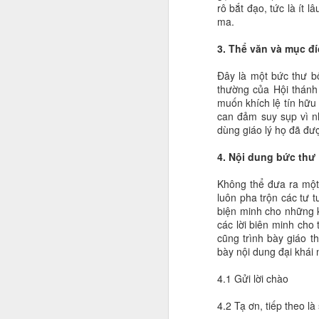
rô bắt đạo, tức là ít 
ma.
3. Thể văn và mục đ
Đây là một bức thư bố
thường của Hội thánh 
muốn khích lệ tín hữu 
can đảm suy sụp vì nh
dùng giáo lý họ đã đư
4. Nội dung bức thư
Không thể đưa ra một 
luôn pha trộn các tư 
biện minh cho những k
các lời biên minh cho 
cũng trình bày giáo t
bày nội dung đại khái 
4.1 Gửi lời chào
4.2 Tạ ơn, tiếp theo 