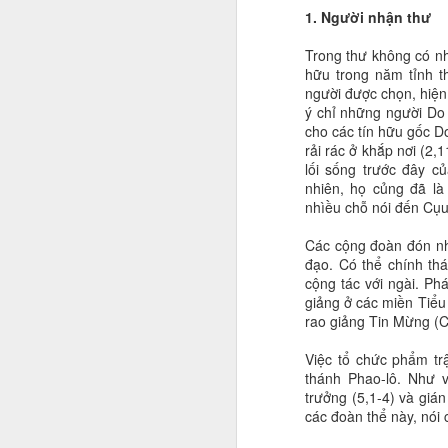
1. Người nhận thư
Trong thư không có nhi
hữu trong năm tỉnh t
người được chọn, hiện
ý chỉ những người Do 
cho các tín hữu gốc D
rải rác ở khắp nơi (2
lối sống trước đây củ
nhiên, họ củng đã là 
nhìều chỗ nói đến Cụ
Các cộng đoàn đón nhậ
đạo. Có thể chính thá
cộng tác với ngài. Ph
giảng ở các miền Tiểu
rao giảng Tin Mừng (Cl
Việc tổ chức phẩm tr
thánh Phao-lô. Như v
trưởng (5,1-4) và gián
các đoàn thể này, nói 