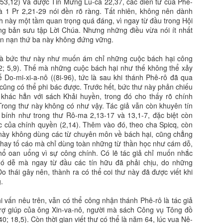
3-53,12) Và được Tin Mừng Lu-ca 22,37, các diễn từ của Phê-
à 1 Pr 2,21-29 nói đền rõ ràng. Tất nhiên, không nên dành
 này một tầm quan trọng quá đáng, vì ngay từ đầu trong Hội
g bản sưu tập Lời Chúa. Nhưng những điều vừa nói ít nhất
ấn nạn thứ ba này không đứng vững.
là bức thư này như muốn ám chỉ những cuộc bách hại công
12; 5,9). Thế mà những cuộc bách hại như thế không thể xảy
ế Do-mi-xi-a-nô ((8i-96), tức là sau khi thánh Phê-rô đã qua
 cũng có thể phi bác được. Trước hết, bức thư này phản chiếu
 khác hẳn với sách Khải huyền, trong đó cho thấy rõ chính
rong thư này không có như vậy. Tác giả vẫn còn khuyên tín
 bính như trong thư Rô-ma 2,13-17 và 13,1-7, đặc biệt còn
cực của chính quyền (2,14). Thêm vào đó, theo cha Spicq, còn
 này không dùng các từ chuyên môn về bách hại, cũng chẳng
ử hay tố cáo mà chỉ dùng toàn những từ thần học như cám dỗ,
hổ oan uổng vì sự công chính. Có lẽ tác giả chỉ muốn nhắc
ó dễ mà ngay từ đầu các tín hữu đã phải chịu, do những
o thái gây nên, thành ra có thể coi thư này đã được viết khi
.
i vấn nêu trên, vẫn có thể công nhận thánh Phê-rô là tác giả
 trợ giúp của ông Xin-va-nô, người mà sách Công vụ Tông đồ
.40; 18,5). Còn thời gian viết thư có thể là năm 64, lúc vua Nê-