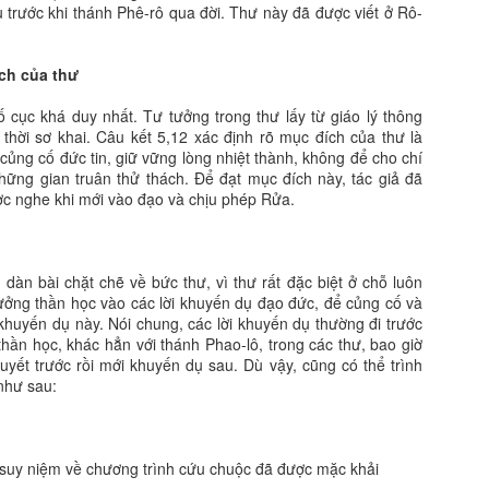
lâu trước khi thánh Phê-rô qua đời. Thư này đã được viết ở Rô-
ích của thư
 cục khá duy nhất. Tư tưởng trong thư lấy từ giáo lý thông
thời sơ khai. Câu kết 5,12 xác định rõ mục đích của thư là
củng cố đức tin, giữ vững lòng nhiệt thành, không để cho chí
ững gian truân thử thách. Để đạt mục đích này, tác giả đã
ợc nghe khi mới vào đạo và chịu phép Rửa.
dàn bài chặt chẽ về bức thư, vì thư rất đặc biệt ở chỗ luôn
tưởng thần học vào các lời khuyến dụ đạo đức, để củng cố và
huyến dụ này. Nói chung, các lời khuyến dụ thường đi trước
thần học, khác hẳn với thánh Phao-lô, trong các thư, bao giờ
huyết trước rồi mới khuyến dụ sau. Dù vậy, cũng có thể trình
như sau:
là suy niệm về chương trình cứu chuộc đã được mặc khải