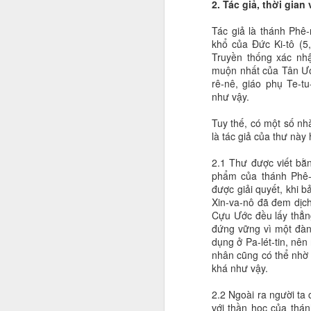
2. Tác giả, thời gian
Tác giả là thánh Phê-
khổ của Đức Ki-tô (5,
Truyền thống xác nh
muộn nhất của Tân Ước
rê-nê, giáo phụ Te-tu
như vậy.
Tuy thế, có một số nh
là tác giả của thư này
2.1 Thư được viết bằn
phẩm của thánh Phê-
được giải quyết, khi b
Xin-va-nô đã đem dịch 
Cựu Ước đều lấy thẳng
đứng vững vì một đàng
dụng ở Pa-lét-tin, nên
nhân cũng có thể nhờ 
khá như vậy.
2.2 Ngoài ra người ta
với thần học của thán