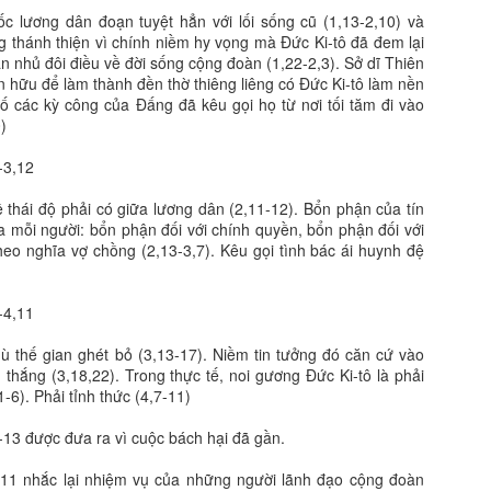
c lương dân đoạn tuyệt hẳn với lối sống cũ (1,13-2,10) và
 thánh thiện vì chính niềm hy vọng mà Đức Ki-tô đã đem lại
n nhủ đôi điều về đời sống cộng đoàn (1,22-2,3). Sở dĩ Thiên
n hữu để làm thành đền thờ thiêng liêng có Đức Ki-tô làm nền
bố các kỳ công của Đấng đã kêu gọi họ từ nơi tối tăm đi vào
)
-3,12
ề thái độ phải có giữa lương dân (2,11-12). Bổn phận của tín
 mỗi người: bổn phận đối với chính quyền, bổn phận đối với
eo nghĩa vợ chồng (2,13-3,7). Kêu gọi tình bác ái huynh đệ
-4,11
ù thế gian ghét bỏ (3,13-17). Niềm tin tưởng đó căn cứ vào
 thắng (3,18,22). Trong thực tế, noi gương Đức Ki-tô là phải
,1-6). Phải tỉnh thức (4,7-11)
-13 được đưa ra vì cuộc bách hại đã gần.
7-11 nhắc lại nhiệm vụ của những người lãnh đạo cộng đoàn