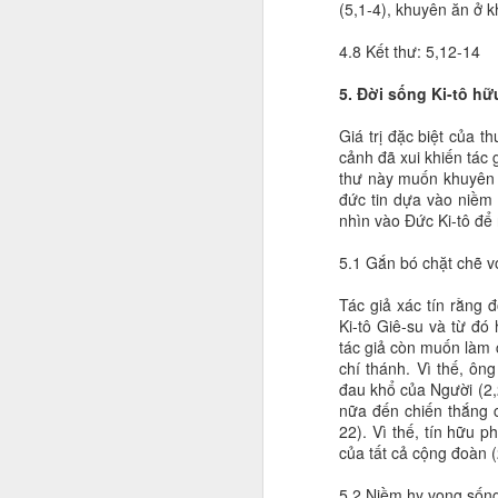
(5,1-4), khuyên ăn ở 
4.8 Kết thư: 5,12-14
5. Đời sống Ki-tô hữ
Giá trị đặc biệt của t
cảnh đã xui khiến tác gi
thư này muốn khuyên 
đức tin dựa vào niềm
nhìn vào Đức Ki-tô để
5.1 Gắn bó chặt chẽ vớ
Tác giả xác tín rằng
Ki-tô Giê-su và từ đó
tác giả còn muốn làm 
chí thánh. Vì thế, ôn
đau khổ của Người (2
nữa đến chiến thắng c
22). Vì thế, tín hữu p
của tất cả cộng đoàn (
5.2 Niềm hy vọng sốn