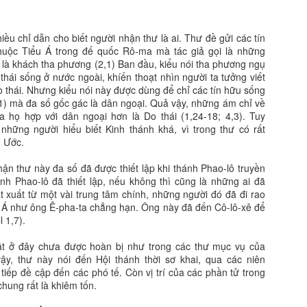
ều chỉ dẫn cho biết người nhận thư là ai. Thư đề gửi các tín
huộc Tiểu Á trong đế quốc Rô-ma mà tác giả gọi là những
 là khách tha phương (2,1) Ban đầu, kiểu nói tha phương ngụ
thái sống ở nước ngoài, khíến thoạt nhìn người ta tưởng viết
o thái. Nhưng kiểu nói này được dùng để chỉ các tín hữu sống
,11) mà đa số gốc gác là dân ngoại. Quả vậy, những ám chỉ về
a họ hợp với dân ngoại hơn là Do thái (1,24-18; 4,3). Tuy
những người hiểu biết Kinh thánh khá, vì trong thư có rất
u Ước.
n thư này đa số đã được thiết lập khi thánh Phao-lô truyền
nh Phao-lô đã thiết lập, nếu không thì cũng là những ai đã
át xuất từ một vài trung tâm chính, những người đó đã đi rao
 Á như ông Ê-pha-ta chẳng hạn. Ông này đã đến Cô-lô-xê để
 1,7).
ật ở đây chưa được hoàn bị như trong các thư mục vụ của
ậy, thư này nói đến Hội thánh thời sơ khai, qua các niên
 tiếp đề cập đến các phó tế. Còn vị trí của các phần tử trong
chung rất là khiêm tốn.