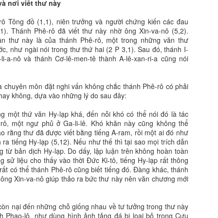
 và nơi viết thư này
rô Tông đồ (1,1), niên trưởng và người chứng kiến các đau
1). Thánh Phê-rô đã viết thư này nhờ ông Xin-va-nô (5,2).
ận thư này là của thánh Phê-rô, một trong những văn thư
, như ngài nói trong thư thứ hai (2 P 3,1). Sau đó, thánh I-
-li-a-nô và thánh Cơ-lê-men-tê thành A-lê-xan-ri-a cũng nói
à chuyên môn đặt nghi vấn không chắc thánh Phê-rô có phải
 hay không, dựa vào những lý do sau đây:
g một thứ văn Hy-lạp khá, đến nỗi khó có thể nói đó là tác
rô, một ngư phủ ở Ga-li-lê. Khó khăn này cũng không thể
ảo rằng thư đã được viết bằng tiếng A-ram, rồi một ai đó như
ra tiếng Hy-lạp (5,12). Nếu như thế thì tại sao mọi trích dẫn
 từ bản dịch Hy-lạp. Do dấy, lập luận trên không hoàn toàn
 sử liệu cho thấy vào thời Đức Ki-tô, tiếng Hy-lạp rất thông
 rất có thể thánh Phê-rô cũng biết tiếng đó. Đàng khác, thánh
ông Xin-va-nô giúp thảo ra bức thư này nên văn chương mới
 còn nại đến những chỗ giống nhau về tư tưởng trong thư này
h Phao-lô, như dùng hình ảnh tảng đá bị loại bỏ trong Cựu