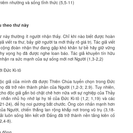
khiêm nhường và sống tỉnh thức (5,5-11)
u theo thư này
hư này thường ít người nhận thấy. Chỉ khi nào biết được hoàn
ả viết ra thư, bấy giờ người ta mới thấy rõ giá trị. Tác giả viết
cộng đoàn nhận thư đang gặp khó khăn tư bề hãy giữ vững
 hy vọng họ đã được nghe loan báo. Tác giả khuyên tín hữu
 nhận ra sức mạnh của sự sống mới nơi Người (1,3-2,2)
i Đức Ki-tô
 độc giả của mình đã được Thiên Chúa tuyển chọn trong Đức
 họ đã trở nên thành phần của Người (1,2-3; 2.9). Tuy nhiên,
cho độc giả gắn bó chặt chẽ hơn nữa với sự nghiệp của Thầy
g nhắn nhủ họ nhớ lại hy tế của Đức Ki-tô (1,2; 1,19) và các
,21-24), để họ noi gương bắt chước. Ông còn nhấn mạnh hơn
ủa Người, chiến thắng lan rộng khắp nơi trong vũ trụ (3,18-
hải luôn sống liên kết với Đấng đã trở thành nền tảng kiên cố
2,4-8).
g động