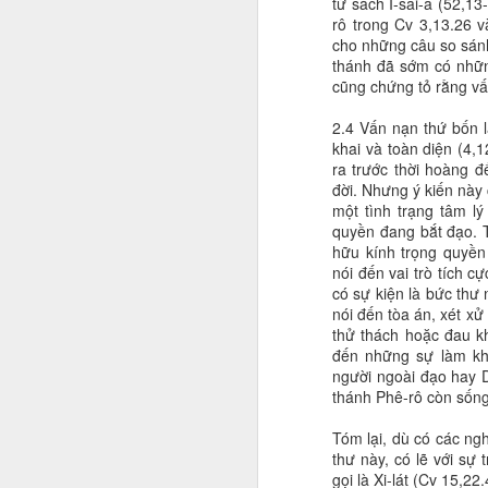
từ sách I-sai-a (52,1
rô trong Cv 3,13.26 v
cho những câu so sánh
thánh đã sớm có nhữn
cũng chứng tỏ rằng v
2.4 Vấn nạn thứ bốn 
khai và toàn diện (4,
ra trước thời hoàng đ
đời. Nhưng ý kiến này
một tình trạng tâm lý
quyền đang bắt đạo. T
hữu kính trọng quyền
nói đến vai trò tích 
có sự kiện là bức thư
nói đến tòa án, xét x
thử thách hoặc đau k
đến những sự làm kh
người ngoài đạo hay D
thánh Phê-rô còn sống
Tóm lại, dù có các ngh
thư này, có lẽ với sự
gọi là Xi-lát (Cv 15,22