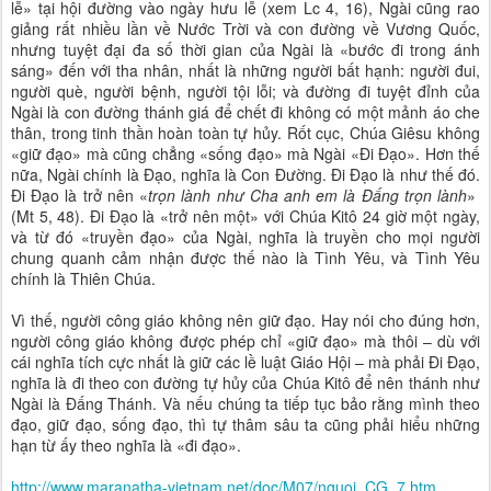
lễ» tại hội đường vào ngày hưu lễ (xem Lc 4, 16), Ngài cũng rao
giảng rất nhiều lần về Nước Trời và con đường về Vương Quốc,
nhưng tuyệt đại đa số thời gian của Ngài là «bước đi trong ánh
sáng» đến với tha nhân, nhất là những người bất hạnh: người đui,
người què, người bệnh, người tội lỗi; và đường đi tuyệt đỉnh của
Ngài là con đường thánh giá để chết đi không có một mảnh áo che
thân, trong tinh thần hoàn toàn tự hủy. Rốt cục, Chúa Giêsu không
«giữ đạo» mà cũng chẳng «sống đạo» mà Ngài «Đi Đạo». Hơn thế
nữa, Ngài chính là Đạo, nghĩa là Con Đường. Đi Đạo là như thế đó.
Đi Đạo là trở nên «
trọn lành như Cha anh em là Đấng trọn lành
»
(Mt 5, 48). Đi Đạo là «trở nên một» với Chúa Kitô 24 giờ một ngày,
và từ đó «truyền đạo» của Ngài, nghĩa là truyền cho mọi người
chung quanh cảm nhận được thế nào là Tình Yêu, và Tình Yêu
chính là Thiên Chúa.
Vì thế, người công giáo không nên giữ đạo. Hay nói cho đúng hơn,
người công giáo không được phép chỉ «giữ đạo» mà thôi – dù với
cái nghĩa tích cực nhất là giữ các lề luật Giáo Hội – mà phải Đi Đạo,
nghĩa là đi theo con đường tự hủy của Chúa Kitô để nên thánh như
Ngài là Đấng Thánh. Và nếu chúng ta tiếp tục bảo rằng mình theo
đạo, giữ đạo, sống đạo, thì tự thâm sâu ta cũng phải hiểu những
hạn từ ấy theo nghĩa là «đi đạo».
http://www.maranatha-vietnam.net/doc/M07/nguoi_CG_7.htm