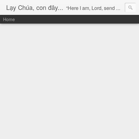
Lạy Chúa, con đây...
“Here I am, Lord, send me!” (Isaiah 6:8)
Home