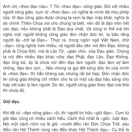
Anh chị «theo đạo nào» ? Tôi «theo đạo» công giáo. Đối với nhiều
người công giáo, cụm từ «theo đạo» có nghĩa là mình đã chịu phép
rửa. Vì đạo công giáo được chúng ta xem là đạo mặc khải, nghĩa là
do chính Thiên Chúa nói cho chúng ta biết, nên đó là đạo trên hết
các đạo, nếu không phải là Đạo duy nhất. Và cũng vì thế mà khi
nghe một người không công giáo đón nhận đức tin, ta bảo rằng
người ấy «trở lại Đạo». Thực ra, trong ngôn ngữ Việt Nam, chữ
«đạo» rộng nghĩa hơn nhiều, và người đầu tiên nói đến Đạo, không
phải là Chúa Kitô, mà là Lão Tử, «giáo chủ» của Đạo giáo. Chúng
ta nói đến nhiều đạo khác nữa: đạo Phật, đạo Lão, Đạo Khổng,
đạo ông bà, ấy là chưa nói đến đạo làm người, đạo làm vợ làm
chồng, đạo làm con… Nếu chúng ta gọi đời sống đức tin của mình
là «theo đạo» thì hẳn không sai, nhưng rất bó hẹp: Đón nhận đức
tin công giáo không chỉ nhằm cho ta có một cái đạo hầu sống cho
hợp với luân lý làm người. Do đó, người công giáo theo đạo mà thôi
thì chưa đủ.
Giữ đạo.
Khi đã có «đạo công giáo» rồi, thì người tín hữu «giữ đạo». Cụm từ
giữ đạo cũng có nhiều cách hiểu. Cách thứ nhất là «giữ» luật đạo.
Nói một cách nôm na là giữ «mười điều răn Đức Chúa Trời, sáu
điều răn Hội Thánh cùng các điều khác Hội Thánh dạy». Cụ thể là