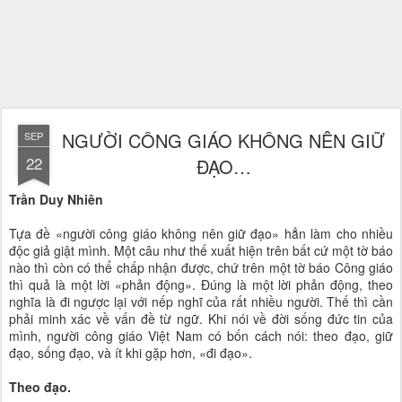
NGƯỜI CÔNG GIÁO KHÔNG NÊN GIỮ
SEP
22
ĐẠO…
Trần Duy Nhiên
Tựa đề «người công giáo không nên giữ đạo» hẳn làm cho nhiều
độc giả giật mình. Một câu như thế xuất hiện trên bất cứ một tờ báo
nào thì còn có thể chấp nhận được, chứ trên một tờ báo Công giáo
thì quả là một lời «phản động». Đúng là một lời phản động, theo
nghĩa là đi ngược lại với nếp nghĩ của rất nhiều người. Thế thì cần
phải minh xác về vấn đề từ ngữ. Khi nói về đời sống đức tin của
mình, người công giáo Việt Nam có bốn cách nói: theo đạo, giữ
đạo, sống đạo, và ít khi gặp hơn, «đi đạo».
Theo đạo.