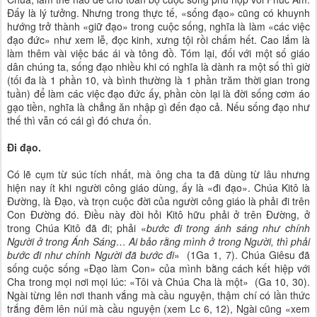
Đấy là lý tưởng. Nhưng trong thực tế, «sống đạo» cũng có khuynh
hướng trở thành «giữ đạo» trong cuộc sống, nghĩa là làm «các việc
đạo đức» như xem lễ, đọc kinh, xưng tội rồi chấm hết. Cao lắm là
làm thêm vài việc bác ái và tông đồ. Tóm lại, đối với một số giáo
dân chúng ta, sống đạo nhiều khi có nghĩa là dành ra một số thì giờ
(tối đa là 1 phần 10, và bình thường là 1 phần trăm thời gian trong
tuần) để làm các việc đạo đức ấy, phần còn lại là đời sống cơm áo
gạo tiền, nghĩa là chẳng ăn nhập gì đến đạo cả. Nếu sống đạo như
thế thì vẫn có cái gì đó chưa ổn.
Đi đạo.
Có lẽ cụm từ súc tích nhất, mà ông cha ta đã dùng từ lâu nhưng
hiện nay ít khi người công giáo dùng, ấy là «đi đạo». Chúa Kitô là
Đường, là Đạo, và trọn cuộc đời của người công giáo là phải đi trên
Con Đường đó. Điều này đòi hỏi Kitô hữu phải ở trên Đường, ở
trong Chúa Kitô đã đi; phải «
bước đi trong ánh sáng như chính
Người ở trong Ánh Sáng… Ai bảo rằng mình ở trong Người, thì phải
bước đi như chính Người đã bước đi
» (1Ga 1, 7). Chúa Giêsu đã
sống cuộc sống «Đạo làm Con» của mình bằng cách kết hiệp với
Cha trong mọi nơi mọi lúc: «Tôi và Chúa Cha là một» (Ga 10, 30).
Ngài từng lên nơi thanh vắng mà cầu nguyện, thậm chí có lần thức
trắng đêm lên núi mà cầu nguyện (xem Lc 6, 12), Ngài cũng «xem