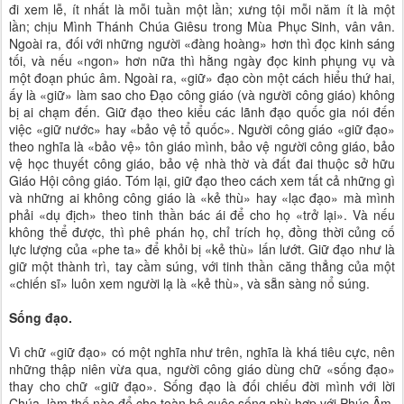
đi xem lễ, ít nhất là mỗi tuần một lần; xưng tội mỗi năm ít là một
lần; chịu Mình Thánh Chúa Giêsu trong Mùa Phục Sinh, vân vân.
Ngoài ra, đối với những người «đàng hoàng» hơn thì đọc kinh sáng
tối, và nếu «ngon» hơn nữa thì hằng ngày đọc kinh phụng vụ và
một đoạn phúc âm. Ngoài ra, «giữ» đạo còn một cách hiểu thứ hai,
ấy là «giữ» làm sao cho Đạo công giáo (và người công giáo) không
bị ai chạm đến. Giữ đạo theo kiểu các lãnh đạo quốc gia nói đến
việc «giữ nước» hay «bảo vệ tổ quốc». Người công giáo «giữ đạo»
theo nghĩa là «bảo vệ» tôn giáo mình, bảo vệ người công giáo, bảo
vệ học thuyết công giáo, bảo vệ nhà thờ và đất đai thuộc sở hữu
Giáo Hội công giáo. Tóm lại, giữ đạo theo cách xem tất cả những gì
và những ai không công giáo là «kẻ thù» hay «lạc đạo» mà mình
phải «dụ địch» theo tinh thần bác ái để cho họ «trở lại». Và nếu
không thể được, thì phê phán họ, chỉ trích họ, đồng thời củng cố
lực lượng của «phe ta» để khỏi bị «kẻ thù» lấn lướt. Giữ đạo như là
giữ một thành trì, tay cầm súng, với tinh thần căng thẳng của một
«chiến sĩ» luôn xem người lạ là «kẻ thù», và sẵn sàng nổ súng.
Sống đạo.
Vì chữ «giữ đạo» có một nghĩa như trên, nghĩa là khá tiêu cực, nên
những thập niên vừa qua, người công giáo dùng chữ «sống đạo»
thay cho chữ «giữ đạo». Sống đạo là đối chiếu đời mình với lời
Chúa, làm thế nào để cho toàn bộ cuộc sống phù hợp với Phúc Âm.