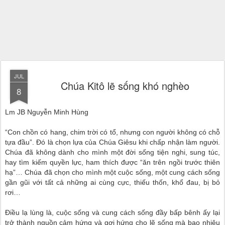
JUL
Chúa Kitô lẽ sống khó nghèo
8
Lm JB Nguyễn Minh Hùng
“Con chồn có hang, chim trời có tổ, nhưng con người không có chỗ
tựa đầu”. Đó là chọn lựa của Chúa Giêsu khi chấp nhận làm người.
Chúa đã không dành cho mình một đời sống tiện nghi, sung túc,
hay tìm kiếm quyền lực, ham thích được “ăn trên ngồi trước thiên
hạ”… Chúa đã chọn cho mình một cuộc sống, một cung cách sống
gần gũi với tất cả những ai cùng cực, thiếu thốn, khổ đau, bị bỏ
rơi…
Điều lạ lùng là, cuộc sống và cung cách sống đầy bấp bênh ấy lại
trở thành nguồn cảm hứng và gợi hứng cho lẽ sống mà bao nhiêu