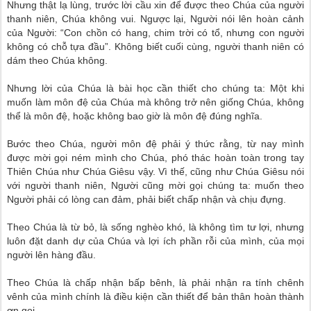
Nhưng thật lạ lùng, trước lời cầu xin để được theo Chúa của người
thanh niên, Chúa không vui. Ngược lại, Người nói lên hoàn cảnh
của Người: “Con chồn có hang, chim trời có tổ, nhưng con người
không có chỗ tựa đầu”. Không biết cuối cùng, người thanh niên có
dám theo Chúa không.
Nhưng lời của Chúa là bài học cần thiết cho chúng ta: Một khi
muốn làm môn đệ của Chúa mà không trở nên giống Chúa, không
thể là môn đệ, hoặc không bao giờ là môn đệ đúng nghĩa.
Bước theo Chúa, người môn đệ phải ý thức rằng, từ nay mình
được mời gọi ném mình cho Chúa, phó thác hoàn toàn trong tay
Thiên Chúa như Chúa Giêsu vậy. Vì thế, cũng như Chúa Giêsu nói
với người thanh niên, Người cũng mời gọi chúng ta: muốn theo
Người phải có lòng can đảm, phải biết chấp nhận và chịu đựng.
Theo Chúa là từ bỏ, là sống nghèo khó, là không tìm tư lợi, nhưng
luôn đặt danh dự của Chúa và lợi ích phần rỗi của mình, của mọi
người lên hàng đầu.
Theo Chúa là chấp nhận bấp bênh, là phải nhận ra tính chênh
vênh của mình chính là điều kiện cần thiết để bản thân hoàn thành
ơn gọi.