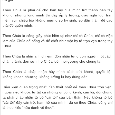
Theo Chúa là phải để cho bàn tay của mình trở thành bàn tay
không, nhưng lòng mình thì đầy ắp lý tưởng, giàu nghị lực, tràn
niềm vui, chiếu tỏa không ngừng sự hy sinh, sự dấn thân, đề cao
thái độ quên mình…
Theo Chúa là sống giây phút hiện tại như chỉ có Chúa, chỉ có việc
làm của Chúa để sống và để chết như một hy tế trọn vẹn trong tay
Chúa.
Theo Chúa là nhìn anh chị em, đón nhận từng con người một cách
chân thành, đơn sơ, như Chúa luôn noi gương cho chúng ta.
Theo Chúa là chấp nhận hủy mình cách dứt khoát, quyết liệt,
không khoan nhượng, không lưỡng lự hay dùng dằn.
Điều kiện quan trọng nhất, cần thiết nhất để theo Chúa trọn vẹn,
ngoài việc khước từ tất cả những gì cồng kềnh, cản lối, đòi chúng
ta phải chấp nhận từ bỏ “cái tôi” của bàn thân. Nếu không từ bỏ
“cái tôi” đầy cản trở, ham hố của mình, dù có theo Chúa, cũng chỉ
là theo kiểu “hữu danh vô thực”.