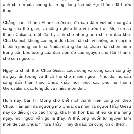
anh chị em của chúng ta trong dòng lịch sử Hội Thánh đã bước
theo.
Chẳng hạn: Thánh Phanxicô Assisi, đã can đảm vứt bỏ mọi giàu
sang của thế gian, và sống nghèo khó vì nước trời. Mẹ Têrêsa
thành Calcutta, một đời hy sinh cho những anh chị em đau khổ.
Cha Đamiel, không còn nghĩ đến bản thân chỉ vì những anh chị em
bị bệnh phong hành hạ. Nhiều những đan sĩ, chấp nhận chôn mình
trong bốn bức tường của đan viện để cầu nguyện cho Hội Thánh,
cho con người…
Ngay từ chính thời Chúa Giêsu, cuộc sống và cung cách sống ấy
đã gây ấn tượng và thích thú cho nhiều người. Nhờ đó, họ sẵn
sàng dấn thân theo Chúa khắp nơi như: các phụ nữ thành
Giêrusalem, các tông đồ và nhiều môn đệ…
Hôm nay, bài Tin Mừng cho biết một thanh niên cũng xin theo
Chúa. Hẳn anh đã ngưỡng mộ Chúa, đã nhận ra người Thầy Giêsu
này có điều gì đó cao trọng, khả kính hơn bao nhiêu kẻ mà hằng
ngày, mọi người vẫn gọi là thầy. Vì thế, ông muốn tự nguyện làm
môn đệ của Chúa: “Thưa Thầy, Thầy đi đâu, tôi cũng xin đi theo”.