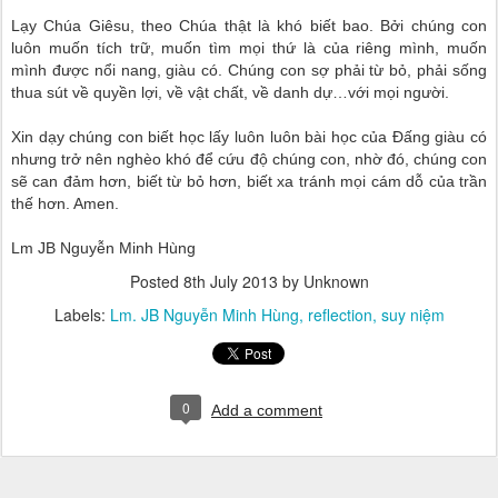
Lạy Chúa Giêsu, theo Chúa thật là khó biết bao. Bởi chúng con
luôn muốn tích trữ, muốn tìm mọi thứ là của riêng mình, muốn
mình được nổi nang, giàu có. Chúng con sợ phải từ bỏ, phải sống
thua sút về quyền lợi, về vật chất, về danh dự…với mọi người.
Xin dạy chúng con biết học lấy luôn luôn bài học của Đấng giàu có
nhưng trở nên nghèo khó để cứu độ chúng con, nhờ đó, chúng con
sẽ can đảm hơn, biết từ bỏ hơn, biết xa tránh mọi cám dỗ của trần
thế hơn. Amen.
Lm JB Nguyễn Minh Hùng
Posted
8th July 2013
by Unknown
Labels:
Lm. JB Nguyễn Minh Hùng
reflection
suy niệm
0
Add a comment