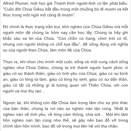
Alfred Plumer, một học giả Thánh Kinh người Anh có lần phát biểu:
“Cuộc đời Chúa Giêsu bắt đầu trong một chuồng bò đi mượn và kết
thúc trong một ngôi mộ cũng đi mượn”.
Đó chính là thực trạng trần trụi, khó nghèo của Chúa Giêsu mà mỗi
người môn đệ chúng ta hôm nay cần học lấy. Chúng ta hãy ghi
khắc sâu xa lời của Chúa: “Con chồn có hang, chim trời có tổ,
nhưng con người không có chỗ tựa đầu”, để sống đúng với nghĩa
vụ của người theo Chúa, làm môn đệ của Chúa.
Thực ra, khi chọn cho mình một cuộc sống và một cung cách sống
nghèo như Chúa Giêsu, chúng ta trở thành người hạnh phúc vì
giàu có sự thánh thiện, giàu có tình yêu của Chúa, giàu có sự bình
an, giàu có lòng từ tâm, giàu có lòng hy sinh, giàu có sự dấn thân,
giàu có tất cả những gì là tương quan với Thiên Chúa, với con
người và mọi thụ tạo…
Ngược lại, khi không còn đặt Chúa làm trọng tâm cho sự phó thác
của bản thân, chúng ta rơi vào sự nghèo nàn tận cùng. Nhất là
nghèo nàn về tình yêu, về lòng cảm thông, chia sớt… Một khi tâm
hồn nghèo nàn tận cùng như thế, sẽ gây nên bao đỗ vỡ trong
chính tâm hồn mình, bao đổ vỡ trong mọi liên hệ với tha nhân.