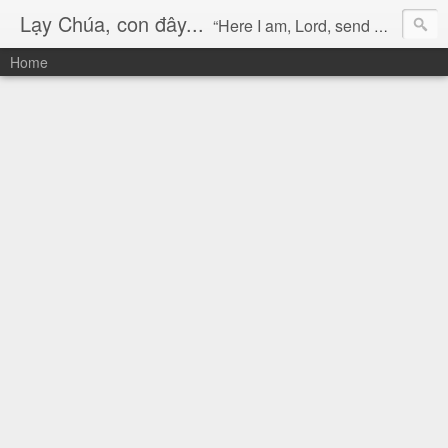
Lạy Chúa, con đây...
“Here I am, Lord, send me!” (Isaiah 6:8)
Home