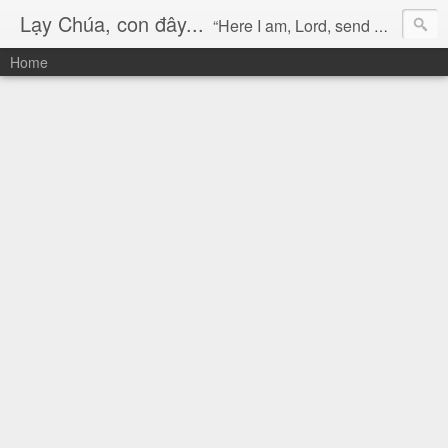
Lạy Chúa, con đây...
“Here I am, Lord, send me!” (Isaiah 6:8)
Home