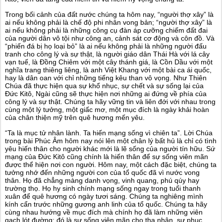
Trong bối cảnh của đất nước chúng ta hôm nay, “người thợ xây” là
ai nếu không phải là chế độ phi nhân vong bản; “người thợ xây” là
ai nếu không phải là những công cụ đàn áp cưỡng chiếm đất đai
của người dân vô tội như công an, cảnh sát cơ động và côn đồ. Và
“phiến đá bị họ loại bỏ” là ai nếu không phải là những người đấu
tranh cho công lý và sự thật, là người giáo dân Thái Hà với lá cây
vạn tuế, là Đồng Chiêm với một cây thánh giá, là Cồn Dầu với một
nghĩa trang thiêng liêng, là anh Việt Khang với một bài ca ái quốc,
hay là dân oan với chỉ những tiếng kêu than vô vọng. Như Thiên
Chúa đã thực hiện qua sự khổ nhục, sự chết và sự sống lại của
Đức Kitô, Ngài cũng sẽ thực hiện nơi những ai đứng về phía của
công lý và sự thật. Chúng ta hãy vững tin và liên đới với nhau trong
cùng một lý tưởng, một giấc mơ, một mục đích là ngày khải hoàn
của chân thiện mỹ trên quê hương mến yêu.
“Ta là mục tử nhân lành. Ta hiến mạng sống vì chiên ta”. Lời Chúa
trong bài Phúc Âm hôm nay nói lên một chân lý bất hủ là chỉ có tình
yêu hiến thân cho người khác mới là lẽ sống của người tín hữu. Sứ
mạng của Đức Kitô cũng chính là hiến thân để sự sống viên mãn
được thể hiện nơi con người. Hôm nay, một cách đặc biệt, chúng ta
tưởng nhớ đến những người con của tổ quốc đã vì nước vong
thân. Họ đã chẳng màng danh vọng, vinh quang, phú qúy hay
trường thọ. Họ hy sinh chính mạng sống ngay trong tuổi thanh
xuân để quê hương có ngày tươi sáng. Chúng ta nghiêng mình
kính cẩn trước những gương anh linh của tổ quốc. Chúng ta hãy
cùng nhau hướng về mục đích mà chính họ đã làm những viên
gạch lót đường: đó là sự sống viên mãn cho tha nhân, sự phục