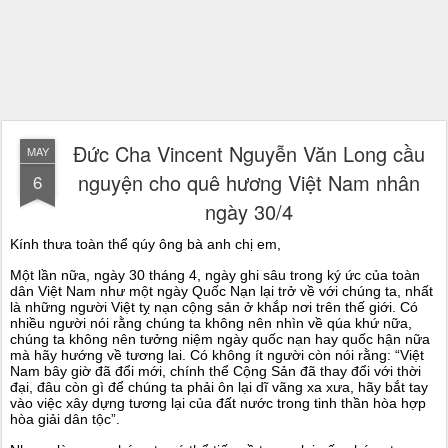
Đức Cha Vincent Nguyễn Văn Long cầu
MAY
nguyện cho quê hương Việt Nam nhân
6
ngày 30/4
Kính thưa toàn thể qúy ông bà anh chị em,
Một lần nữa, ngày 30 tháng 4, ngày ghi sâu trong ký ức của toàn
dân Việt Nam như một ngày Quốc Nạn lại trở về với chúng ta, nhất
là những người Việt tỵ nạn cộng sản ở khắp nơi trên thế giới. Có
nhiều người nói rằng chúng ta không nên nhìn về qúa khứ nữa,
chúng ta không nên tưởng niệm ngày quốc nạn hay quốc hận nữa
mà hãy hướng về tương lai. Có không ít người còn nói rằng: “Việt
Nam bây giờ đã đổi mới, chính thể Cộng Sản đã thay đổi với thời
đại, đâu còn gì để chúng ta phải ôn lại dĩ vãng xa xưa, hãy bắt tay
vào việc xây dựng tương lại của đất nước trong tinh thần hòa hợp
hòa giải dân tộc”.