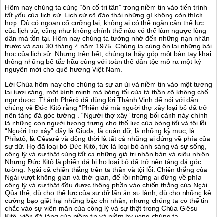
Hôm nay chúng ta cùng “ôn cố tri tân” trong niềm tin vào tiến trình
tất yếu của lịch sử. Lịch sử sẽ đào thải những gì không còn thích
hợp. Dù có ngoan cố cưỡng lại, không ai có thể ngăn cản thế lực
của lịch sử, cũng như không chính thể nào có thể làm ngược lòng
dân mà tồn tại. Hôm nay chúng ta tưởng nhớ đến những nạn nhân
trước và sau 30 tháng 4 năm 1975. Chúng ta cùng ôn lại những bài
học của lịch sử. Nhưng trên hết, chúng ta hãy góp một bàn tay khai
thông những bế tắc hầu cùng với toàn thể dân tộc mở ra một kỷ
nguyên mới cho quê hương Việt Nam.
Lời Chúa hôm nay cho chúng ta sự an ủi và niềm tin vào một tương
lai tươi sáng, một bình minh mà bóng tối của tà thần sẽ không chế
ngự được. Thánh Phêrô đã dùng lời Thánh Vịnh để nói với dân
chúng về Đức Kitô rằng “Phiến đá mà người thợ xây loại bỏ đã trở
nên tảng đá góc tường”. “Người thợ xây” trong bối cảnh này chính
là những con người tượng trưng cho thế lực của bóng tối và tội lỗi.
“Người thợ xây” đây là Giuda, là quân dữ, là những kỳ mục, là
Philatô, là Cêsarê và đồng thời là tất cả những ai đứng về phía của
sự dữ. Họ đã loại bỏ Đức Kitô, tức là loại bỏ ánh sáng và sự sống,
công lý và sự thật cùng tất cả những giá trị nhân bản và siêu nhiên.
Nhưng Đức Kitô là phiến đá bị họ loại bỏ đã trở nên tảng đá góc
tường. Ngài đã chiến thắng trên tà thần và tội lỗi. Chiến thắng của
Ngài vượt không gian và thời gian, để rồi những ai đứng về phía
công lý và sự thật đều được thông phần vào chiến thắng của Ngài.
Qủa thế, dù cho thế lực của sự dữ lấn án sự lành, dù cho những kẻ
cường bạo giết hại những bậc chí nhân, nhưng chúng ta có thể tin
chắc vào sự viên mãn của công lý và sự thật trong Chúa Giêsu
Kitô, viên đá tảng của niềm tin và niềm hy vọng chúng ta.