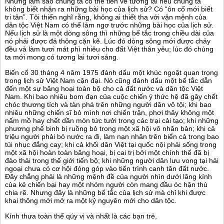
Nhưng làm sao chúng ta có thể tiến về tương lai nếu chúng ta
không biết nhận ra những bài học của lịch sử? Có “ôn cố mới biết
tri tân”. Tôi thiển nghĩ rằng, không ai thiết tha với vận mệnh của
dân tộc Việt Nam có thể làm ngơ trước những bài học của lịch sử.
Nếu lịch sử là một dòng sông thì những bế tắc trong chiều dài của
nó phải được đả thông cặn kẽ. Lúc đó dòng sông mới được chảy
đều và làm tươi mát phì nhiêu cho đất Việt thân yêu; lúc đó chúng
ta mới mong có tương lai tươi sáng.
Biến cố 30 tháng 4 năm 1975 đánh dấu một khúc ngoặt quan trọng
trong lịch sử Việt Nam cận đại. Nó cũng đánh dấu một bế tắc dẫn
đến một sự băng hoại toàn bộ cho cả đất nước và dân tộc Việt
Nam. Khi bao nhiêu bom đạn của cuộc chiến ý thức hệ đã gây chết
chóc thương tích và tàn phá trên những người dân vô tội; khi bao
nhiêu những chiến sĩ bỏ mình nơi chiến trận, phơi thây không một
nấm mồ hay chết dần mòn tức tưởi trong các trại cải tạo; khi những
phương phế binh bị ruồng bỏ trong một xã hội vô nhân bản; khi cả
triệu người phải bỏ nước ra đi, làm nạn nhân trên biển cả trong bao
tủi nhục đắng cay; khi cả khối dân Việt tại quốc nội phải sống trong
một xã hội hoàn toàn băng hoại, bị cai trị bởi một chính thể đã bị
đào thải trong thế giới tiến bộ; khi những người dân lưu vong tại hải
ngoại chưa có cơ hội đóng góp vào tiến trình canh tân đất nước.
Đây chẳng phải là những mệnh đề của người nhìn dưới lăng kính
của kẻ chiến bại hay một nhóm người còn mang đầu óc hận thù
chia rẽ. Nhưng đây là những bế tắc của lịch sử mà chỉ khi được
khai thông mới mở ra một kỷ nguyên mới cho dân tộc.
Kính thưa toàn thể qúy vị và nhất là các bạn trẻ,