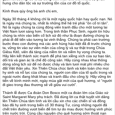
hưng cho dân tộc và sự trường tồn của cơ đồ tổ quốc.
Kính thưa qúy ông bà anh chị em,
Ngày 30 tháng 4 không chỉ là một ngày quốc hận hay quốc nạn. Nó
là ngày mà chúng ta, nhất là những thế hệ trẻ phải “ôn cố tri tân”.
Nó là ngày chúng ta cùng động viên tranh đấu cho một tương lai
Việt Nam tươi sáng hơn. Trong tinh thần Phục Sinh, người tín hữu
chúng ta nhìn vào biến cố lịch sử đó như là đoạn đường chúng ta
phải đi để tiến vào tương lai vinh thắng. Chúng ta phải can trường
bước theo con đường mà các anh hùng hào kiệt đã đi trước chúng
ta, vững tin vào sự viên mãn của công lý và sự thật trong Chúa
Giêsu Kitô, viên đá tảng của niềm tin và niềm hy vọng chúng ta.
Hãy liên kết thành sức mạnh để phá tan xiềng xích của sự bạo tàn,
dối trá và gian ác là chế độ cộng sản. Hãy cùng nhau khai thông
dòng sông lịch sử để nó được chảy và làm tươi mát phì nhiêu cho
đất Việt thân yêu. Xin Thiên Chúa chúc lành và kiện toàn cho mọi
hy sinh và nỗ lực của chúng ta, người con dân của tổ quốc trong và
ngoài nước đang khát khao và tranh đấu cho công lý. Hãy vững tin
tiến về bình minh mới, ngày mùa gặt mới của quê hương, vì “người
đi gieo trong đau thương sẽ về giữa vui cười”.
Thánh lễ được Ca đoàn Don Bosco một ca đoàn lớn của Giáo xứ
Saint Margaret Mary phụ trách. Đã dùng lời ca thật tuyệt vời dâng
lên Thiên Chúa tâm tình và lời cầu xin cho các chiến sĩ và đồng
bào đã hy sinh trong biến cố 30 tháng Tư, cùng những người đã
chết trên đường vượt biển để tìm tự do mau được hưởng vinh phúc
trên nước trời. Cùng cầu nguyện cho quê hương sớm thoát nạn