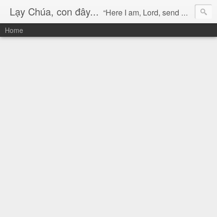
Lạy Chúa, con đây...
“Here I am, Lord, send me!” (Isaiah 6:8)
Home