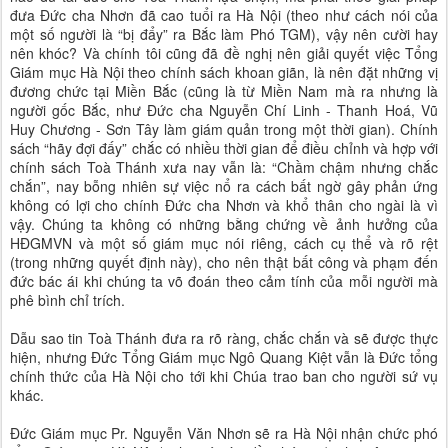
đưa Đức cha Nhơn đã cao tuổi ra Hà Nội (theo như cách nói của
một số người là “bị đẩy” ra Bắc làm Phó TGM), vậy nên cười hay
nên khóc? Và chính tôi cũng đã đề nghị nên giải quyết việc Tổng
Giám mục Hà Nội theo chính sách khoan giãn, là nên đặt những vị
đương chức tại Miền Bắc (cũng là từ Miền Nam mà ra nhưng là
người gốc Bắc, như Đức cha Nguyễn Chí Linh - Thanh Hoá, Vũ
Huy Chương - Sơn Tây làm giám quản trong một thời gian). Chính
sách “hãy đợi đấy” chắc có nhiều thời gian để điều chỉnh và hợp với
chính sách Toà Thánh xưa nay vẫn là: “Chầm chậm nhưng chắc
chắn”, nay bỗng nhiên sự việc nổ ra cách bất ngờ gây phản ứng
không có lợi cho chính Đức cha Nhơn và khổ thân cho ngài là vì
vậy. Chúng ta không có những bằng chứng về ảnh hưởng của
HĐGMVN và một số giám mục nói riêng, cách cụ thể và rõ rệt
(trong những quyết định này), cho nên thật bất công và phạm đến
đức bác ái khi chúng ta võ đoán theo cảm tính của mỗi người mà
phê bình chỉ trích.
Dẫu sao tin Toà Thánh đưa ra rõ ràng, chắc chắn và sẽ được thực
hiện, nhưng Đức Tổng Giám mục Ngô Quang Kiệt vẫn là Đức tổng
chính thức của Hà Nội cho tới khi Chúa trao ban cho người sứ vụ
khác.
Đức Giám mục Pr. Nguyễn Văn Nhơn sẽ ra Hà Nội nhận chức phó