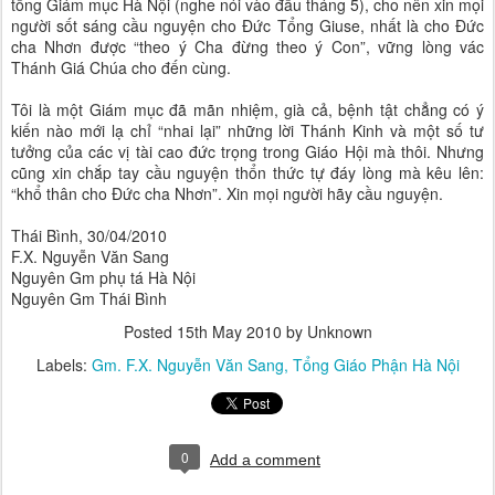
tổng Giám mục Hà Nội (nghe nói vào đầu tháng 5), cho nên xin mọi
người sốt sáng cầu nguyện cho Đức Tổng Giuse, nhất là cho Đức
cha Nhơn được “theo ý Cha đừng theo ý Con”, vững lòng vác
Thánh Giá Chúa cho đến cùng.
Tôi là một Giám mục đã mãn nhiệm, già cả, bệnh tật chẳng có ý
kiến nào mới lạ chỉ “nhai lại” những lời Thánh Kinh và một số tư
tưởng của các vị tài cao đức trọng trong Giáo Hội mà thôi. Nhưng
cũng xin chắp tay cầu nguyện thổn thức tự đáy lòng mà kêu lên:
“khổ thân cho Đức cha Nhơn”. Xin mọi người hãy cầu nguyện.
Thái Bình, 30/04/2010
F.X. Nguyễn Văn Sang
Nguyên Gm phụ tá Hà Nội
Nguyên Gm Thái Bình
Posted
15th May 2010
by Unknown
Labels:
Gm. F.X. Nguyễn Văn Sang
Tổng Giáo Phận Hà Nội
0
Add a comment