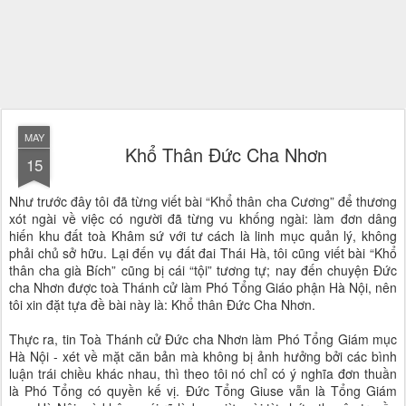
MAY
Khổ Thân Đức Cha Nhơn
15
Như trước đây tôi đã từng viết bài “Khổ thân cha Cương” để thương
xót ngài về việc có người đã từng vu khống ngài: làm đơn dâng
hiến khu đất toà Khâm sứ với tư cách là linh mục quản lý, không
phải chủ sở hữu. Lại đến vụ đất đai Thái Hà, tôi cũng viết bài “Khổ
thân cha già Bích” cũng bị cái “tội” tương tự; nay đến chuyện Đức
cha Nhơn được toà Thánh cử làm Phó Tổng Giáo phận Hà Nội, nên
tôi xin đặt tựa đề bài này là: Khổ thân Đức Cha Nhơn.
Thực ra, tin Toà Thánh cử Đức cha Nhơn làm Phó Tổng Giám mục
Hà Nội - xét về mặt căn bản mà không bị ảnh hưởng bởi các bình
luận trái chiều khác nhau, thì theo tôi nó chỉ có ý nghĩa đơn thuần
là Phó Tổng có quyền kế vị. Đức Tổng Giuse vẫn là Tổng Giám