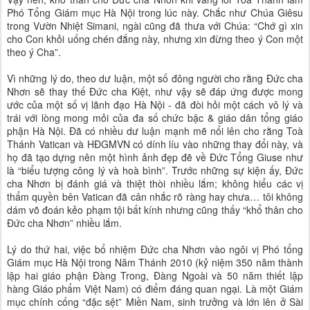
Phó Tổng Giám mục Hà Nội trong lúc này. Chắc như Chúa Giêsu
trong Vườn Nhiệt Simani, ngài cũng đã thưa với Chúa: “Chớ gì xin
cho Con khỏi uống chén đắng này, nhưng xin đừng theo ý Con một
theo ý Cha”.
Vì những lý do, theo dư luận, một số đông người cho rằng Đức cha
Nhơn sẽ thay thế Đức cha Kiệt, như vậy sẽ đáp ứng được mong
ước của một số vị lãnh đạo Hà Nội - đã đòi hỏi một cách vô lý và
trái với lòng mong mỏi của đa số chức bậc & giáo dân tổng giáo
phận Hà Nội. Đã có nhiều dư luận mạnh mẽ nổi lên cho rằng Toà
Thánh Vatican và HĐGMVN có dính líu vào những thay đổi này, và
họ đã tạo dựng nên một hình ảnh đẹp đẽ về Đức Tổng Giuse như
là “biểu tượng công lý và hoà bình”. Trước những sự kiện ấy, Đức
cha Nhơn bị đánh giá và thiệt thòi nhiều lắm; không hiểu các vị
thẩm quyền bên Vatican đã cân nhắc rõ ràng hay chưa… tôi không
dám võ đoán kẻo phạm tội bất kính nhưng cũng thấy “khổ thân cho
Đức cha Nhơn” nhiều lắm.
Lý do thứ hai, việc bổ nhiệm Đức cha Nhơn vào ngôi vị Phó tổng
Giám mục Hà Nội trong Năm Thánh 2010 (kỷ niệm 350 năm thành
lập hai giáo phận Đàng Trong, Đàng Ngoài và 50 năm thiết lập
hàng Giáo phẩm Việt Nam) có điểm đáng quan ngại. Là một Giám
mục chính cống “đặc sệt” Miền Nam, sinh trưởng và lớn lên ở Sài