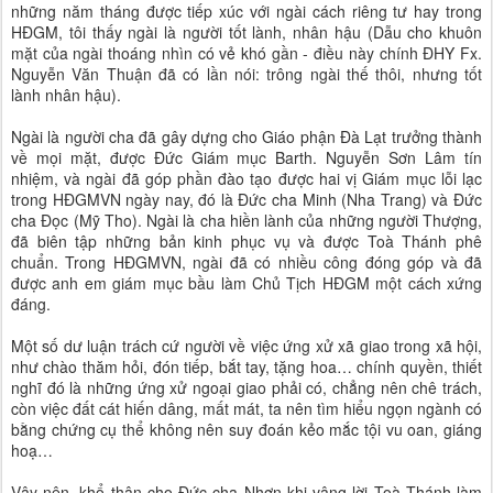
những năm tháng được tiếp xúc với ngài cách riêng tư hay trong
HĐGM, tôi thấy ngài là người tốt lành, nhân hậu (Dẫu cho khuôn
mặt của ngài thoáng nhìn có vẻ khó gần - điều này chính ĐHY Fx.
Nguyễn Văn Thuận đã có lần nói: trông ngài thế thôi, nhưng tốt
lành nhân hậu).
Ngài là người cha đã gây dựng cho Giáo phận Đà Lạt trưởng thành
về mọi mặt, được Đức Giám mục Barth. Nguyễn Sơn Lâm tín
nhiệm, và ngài đã góp phần đào tạo được hai vị Giám mục lỗi lạc
trong HĐGMVN ngày nay, đó là Đức cha Minh (Nha Trang) và Đức
cha Đọc (Mỹ Tho). Ngài là cha hiền lành của những người Thượng,
đã biên tập những bản kinh phục vụ và được Toà Thánh phê
chuẩn. Trong HĐGMVN, ngài đã có nhiều công đóng góp và đã
được anh em giám mục bầu làm Chủ Tịch HĐGM một cách xứng
đáng.
Một số dư luận trách cứ người về việc ứng xử xã giao trong xã hội,
như chào thăm hỏi, đón tiếp, bắt tay, tặng hoa… chính quyền, thiết
nghĩ đó là những ứng xử ngoại giao phải có, chẳng nên chê trách,
còn việc đất cát hiến dâng, mất mát, ta nên tìm hiểu ngọn ngành có
bằng chứng cụ thể không nên suy đoán kẻo mắc tội vu oan, giáng
hoạ…
Vậy nên, khổ thân cho Đức cha Nhơn khi vâng lời Toà Thánh làm