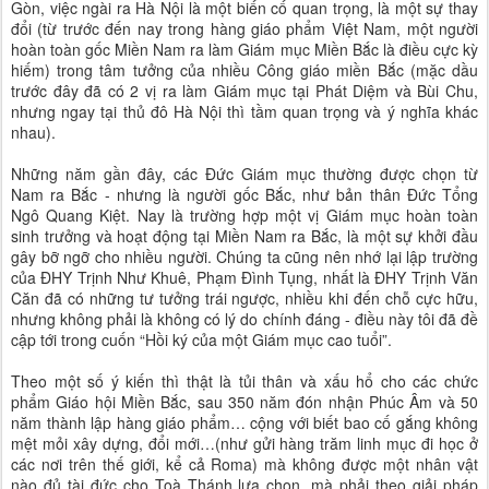
Gòn, việc ngài ra Hà Nội là một biến cố quan trọng, là một sự thay
đổi (từ trước đến nay trong hàng giáo phẩm Việt Nam, một người
hoàn toàn gốc Miền Nam ra làm Giám mục Miền Bắc là điều cực kỳ
hiếm) trong tâm tưởng của nhiều Công giáo miền Bắc (mặc dầu
trước đây đã có 2 vị ra làm Giám mục tại Phát Diệm và Bùi Chu,
nhưng ngay tại thủ đô Hà Nội thì tầm quan trọng và ý nghĩa khác
nhau).
Những năm gần đây, các Đức Giám mục thường được chọn từ
Nam ra Bắc - nhưng là người gốc Bắc, như bản thân Đức Tổng
Ngô Quang Kiệt. Nay là trường hợp một vị Giám mục hoàn toàn
sinh trưởng và hoạt động tại Miền Nam ra Bắc, là một sự khởi đầu
gây bỡ ngỡ cho nhiều người. Chúng ta cũng nên nhớ lại lập trường
của ĐHY Trịnh Như Khuê, Phạm Đình Tụng, nhất là ĐHY Trịnh Văn
Căn đã có những tư tưởng trái ngược, nhiều khi đến chỗ cực hữu,
nhưng không phải là không có lý do chính đáng - điều này tôi đã đề
cập tới trong cuốn “Hồi ký của một Giám mục cao tuổi”.
Theo một số ý kiến thì thật là tủi thân và xấu hổ cho các chức
phẩm Giáo hội Miền Bắc, sau 350 năm đón nhận Phúc Âm và 50
năm thành lập hàng giáo phẩm… cộng với biết bao cố gắng không
mệt mỏi xây dựng, đổi mới…(như gửi hàng trăm linh mục đi học ở
các nơi trên thế giới, kể cả Roma) mà không được một nhân vật
nào đủ tài đức cho Toà Thánh lựa chọn, mà phải theo giải pháp