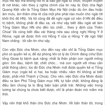
mục Hà Nội mà không nói rõ là bao giờ ngài từ chức, thuyên truyền
đi nơi khác, nên theo ý nghĩa chính của tin này là: Đức cha Ngô
Quang Kiệt vẫn là Tổng Giám Mục Hà Nội (mặc dù ốm đau hoặc
âm mưu, âm thầm chia rẽ của một phe phái nào muốn cho ngài rời
khỏi thủ đô HN). Và tôi cũng đã đề nghị ngài cứ nên ở HN để điều
trị bệnh, không phải đi đâu xa, và như vậy biết đâu ngài sẽ làm
Tổng Giám Mục HN cho đến lúc chết… theo ý định của Thiên
Chúa! Và cũng biết đâu vài tháng nữa sau công nghị Hồng Y ở
Rôma, ngài sẽ được lĩnh mũ Hồng Y của vị Hồng Y đệ ngũ Việt
Nam chăng - tôi vẫn tin như vậy.
Còn việc Đức cha Nhơn, cho đến nay vẫn chỉ là Tổng Giám mục
phó có quyền kế vị, để dự phòng khi có lý do Chính đáng (như Đức
tổng Giuse bị bệnh quá nặng; nhất là thân phận con người mỏng
giòn: ốm đau, bệnh tật, chết chóc… mà con người với nhau cần
phải thông cảm), lúc đó Đức cha Nhơn mới được quyền kế vị Tổng
Giám mục (ngài kế vị hai, ba hoặc nhiều năm thì không ai biết
được, phải nhờ Thánh ý Chúa). Cho nên, việc Đức cha Nhơn được
điều ra làm Phó Tổng Giám mục HN, tự bản chất, không đáng là
điều làm chúng ta lo lắng biện luận phải trái. Những việc trong
tương lai chúng ta chưa biết được, chỉ là phán đoán mò mẫm mà
thôi.
Vậy nên thật khổ thân cho Đức cha Nhơn. Về bản thân tôi, trong