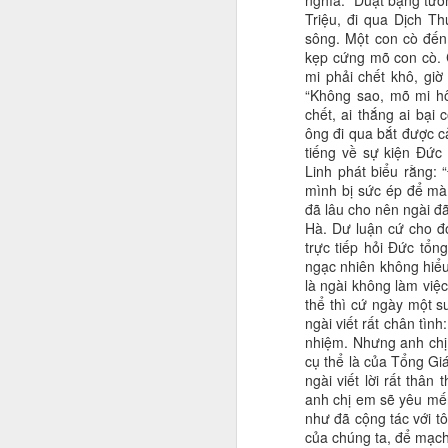
nghĩa. “Duật bạng tươ
Triệu, đi qua Dịch Th
sông. Một con cò đến m
kẹp cứng mõ con cò.
mi phải chết khô, giờ
“Không sao, mõ mi hô
chết, ai thắng ai bại
ông đi qua bắt được 
tiếng về sự kiện Đứ
Linh phát biểu rằng: “
mình bị sức ép để mà
đã lâu cho nên ngài đ
Hà. Dư luận cứ cho đó
trực tiếp hỏi Đức tổn
ngạc nhiên không hiểu 
là ngài không làm việc
thể thì cứ ngày một s
ngài viết rất chân tình
nhiệm. Nhưng anh chị e
cụ thể là của Tổng Giá
ngài viết lời rất thân
anh chị em sẽ yêu mến
như đã cộng tác với tô
của chúng ta, để mạch