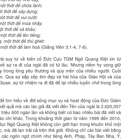
một thời để chữa lành;
t thời để xây dựng;
ột thời để vui cười;
một thời để múa nhảy;
ột thời để vá khâu;
một thời để lên tiếng;
, một thời để thù ghét;
 một thời để làm hoà
(Giảng Viên 3:1-4, 7-8).
vài suy tư về biến cố Đức Cựu TGM Ngô Quang Kiệt xin từ
về sự ra đi của ngài đã có từ lâu. Nhưng niềm hy vọng giữ
ậy trong lòng yêu thương và qúy mến của nhiều người. Cuối
ến. Qua sự sắp xếp êm đẹp và hài hòa của Giáo Hội và của
use, sự từ nhiệm ra đi đã để lại nhiều luyến nhớ trong lòng
 để tìm hiểu về đời sống mục vụ và họat động của Đức Giám
ết quả mà các tác giả đã viết đến Tên của ngài là 2,620,057
2 triệu 600 ngàn lần và không biết có bao nhiêu bài đã viết và
báo chí khác. Trong khoảng thời gian từ năm 1999 đến 2010,
Mục Ngô Quang Kiệt không còn giới hạn trong khuôn khổ một
 mà đã lan trải cả trên thế giới. Không chỉ các bài viết bằng
t các ngôn ngữ chính như tiếng Anh, Pháp, Tây Ban Nha, Ý,