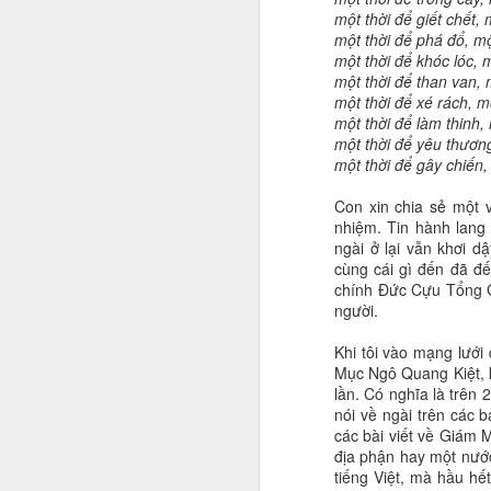
một thời để giết chết, 
một thời để phá đổ, mộ
một thời để khóc lóc, m
một thời để than van, 
một thời để xé rách, m
một thời để làm thinh, 
một thời để yêu thương
một thời để gây chiến,
Con xin chia sẻ một 
nhiệm. Tin hành lang 
ngài ở lại vẫn khơi d
cùng cái gì đến đã đ
chính Đức Cựu Tổng Gi
người.
Khi tôi vào mạng lưới
Mục Ngô Quang Kiệt, k
lần. Có nghĩa là trên 
nói về ngài trên các 
các bài viết về Giám 
địa phận hay một nước,
tiếng Việt, mà hầu hế