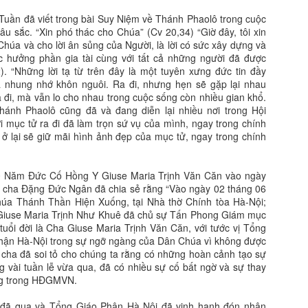
Tuần đã viết trong bài Suy Niệm về Thánh Phaolô trong cuộc
âu sắc. “Xin phó thác cho Chúa” (Cv 20,34) “Giờ đây, tôi xin
húa và cho lời ân sủng của Người, là lời có sức xây dựng và
 hưởng phần gia tài cùng với tất cả những người đã được
). “Những lời tạ từ trên đây là một tuyên xưng đức tin đầy
à nhung nhớ khôn nguôi. Ra đi, nhưng hẹn sẽ gặp lại nhau
a đi, mà vẫn lo cho nhau trong cuộc sống còn nhiều gian khổ.
thánh Phaolô cũng đã và đang diễn lại nhiều nơi trong Hội
 mục tử ra đi đã làm trọn sứ vụ của mình, ngay trong chính
n ở lại sẽ giữ mãi hình ảnh đẹp của mục tử, ngay trong chính
20 Năm Đức Cố Hồng Y Giuse Maria Trịnh Văn Căn vào ngày
c cha Đặng Đức Ngân đã chia sẻ rằng “Vào ngày 02 tháng 06
úa Thánh Thần Hiện Xuống, tại Nhà thờ Chính tòa Hà-Nội;
iuse Maria Trịnh Như Khuê đã chủ sự Tấn Phong Giám mục
 tuổi đời là Cha Giuse Maria Trịnh Văn Căn, với tước vị Tổng
ận Hà-Nội trong sự ngỡ ngàng của Dân Chúa vì không được
 cha đã soi tỏ cho chúng ta rằng có những hoàn cảnh tạo sự
 vài tuần lễ vừa qua, đã có nhiều sự cố bất ngờ và sự thay
ng trong HĐGMVN.
 đã qua và Tổng Giáo Phận Hà Nội đã vinh hạnh đón nhận