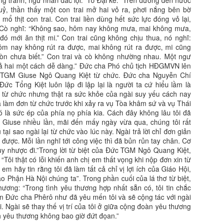
ng tranh, ngư nhân đắc lợi.” Tô Đại kể: “Trên đường đến nước
uỷ, thần thấy một con trai mở hai vỏ ra, phơi nắng bên bờ
ổ thịt con trai. Con trai liền dùng hết sức lực đóng vỏ lại,
 Cò nghĩ: “Không sao, hôm nay không mưa, mai không mưa,
 đó mới ăn thịt mi.” Con trai cũng không chịu thua, nó nghĩ:
m nay không rút ra được, mai không rút ra được, mi cũng
 còn chưa biết.” Con trai và cò không nhường nhau. Một ngư
cả hai một cách dễ dàng.” Đức cha Phó chủ tịch HĐGMVN lên
c TGM Giuse Ngô Quang Kiệt từ chức. Đức cha Nguyễn Chí
Đức Tổng Kiệt luôn lập đi lập lại là người ta cứ hiểu lầm là
 từ chức nhưng thật ra sức khỏe của ngài suy yếu cách nay
ã làm đơn từ chức trước khi xảy ra vụ Tòa khâm sứ và vụ Thái
 là sức ép của phía nọ phía kia. Cách đây không lâu tôi đã
g Giuse nhiều lần, mãi đến mấy ngày vừa qua, chúng tôi rất
tại sao ngài lại từ chức vào lúc này. Ngài trả lời chỉ đơn giản
 được. Mỗi lần nghĩ tới công việc thì đã bủn rủn tay chân. Cơ
uy nhược đi.”Trong lời từ biệt của Đức TGM Ngô Quang Kiệt,
: “Tôi thật có lỗi khiến anh chị em thất vọng khi nộp đơn xin từ
m hãy tin rằng tôi đã làm tất cả chỉ vị lợi ích của Giáo Hội,
o Phận Hà Nội chúng ta”. Trong phần cuối của lá thơ từ biệt,
 thương: “Trong tình yêu thương hợp nhất sẵn có, tôi tin chắc
 Đức cha Phêrô như đã yêu mến tôi và sẽ cộng tác với ngài
i. Ngài sẽ thay thế vị trí của tôi ở giữa cộng đoàn yêu thương
 yêu thương không bao giờ đứt đọan.”