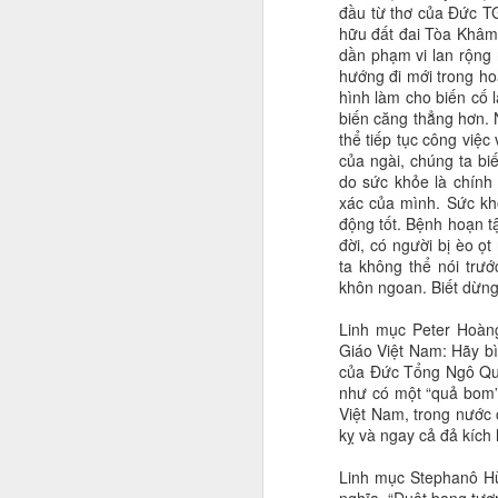
đầu từ thơ của Đức T
hữu đất đai Tòa Khâm
dần phạm vi lan rộng 
hướng đi mới trong ho
hình làm cho biến cố 
biến căng thẳng hơn. 
thể tiếp tục công việ
của ngài, chúng ta biế
do sức khỏe là chính 
xác của mình. Sức k
động tốt. Bệnh hoạn t
đời, có người bị èo ọ
ta không thể nói trư
khôn ngoan. Biết dừng
Linh mục Peter Hoàn
Giáo Việt Nam: Hãy bì
của Đức Tổng Ngô Qu
như có một “quả bom” 
Việt Nam, trong nước
kỵ và ngay cả đả kích 
Linh mục Stephanô Hù