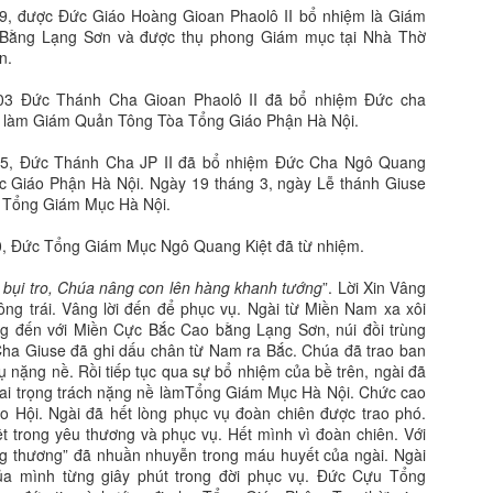
9, được Đức Giáo Hoàng Gioan Phaolô II bổ nhiệm là Giám
Bằng Lạng Sơn và được thụ phong Giám mục tại Nhà Thờ
n.
03 Đức Thánh Cha Gioan Phaolô II đã bổ nhiệm Đức cha
 làm Giám Quản Tông Tòa Tổng Giáo Phận Hà Nội.
05, Đức Thánh Cha JP II đã bổ nhiệm Đức Cha Ngô Quang
c Giáo Phận Hà Nội. Ngày 19 tháng 3, ngày Lễ thánh Giuse
 Tổng Giám Mục Hà Nội.
0, Đức Tổng Giám Mục Ngô Quang Kiệt đã từ nhiệm.
 bụi tro, Chúa nâng con lên hàng khanh tướng
”. Lời Xin Vâng
bông trái. Vâng lời đến để phục vụ. Ngài từ Miền Nam xa xôi
g đến với Miền Cực Bắc Cao bằng Lạng Sơn, núi đồi trùng
Cha Giuse đã ghi dấu chân từ Nam ra Bắc. Chúa đã trao ban
ụ nặng nề. Rồi tiếp tục qua sự bổ nhiệm của bề trên, ngài đã
vai trọng trách nặng nề làmTổng Giám Mục Hà Nội. Chức cao
o Hội. Ngài đã hết lòng phục vụ đoàn chiên được trao phó.
t trong yêu thương và phục vụ. Hết mình vì đoàn chiên. Với
ng thương” đã nhuần nhuyễn trong máu huyết của ngài. Ngài
ủa mình từng giây phút trong đời phục vụ. Đức Cựu Tổng