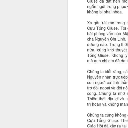
Giuse đã đặt nền món
ngắn ngủi trong phục v
không bị phai nhòa.
Xa gần rải rác trong 
Cựu Tổng Giuse. Tôi c
bài phỏng vấn của Mặ
cha Nguyễn Chi Linh, 
dường nào. Trong thời 
nữa, cũng khó thuyế
Tổng Giuse. Không l
mà anh chị em đã dàn
Chúng ta biết rằng, c
Nguyên nhân trực tiếp
con người cả tinh thầ
trợ đối ngoại và đối n
công. Chúng ta nhớ r
Thiên thời, địa lợi và
trì hoãn và không mang
Chúng ta cũng không 
Cựu Tổng Giuse. Theo
Giáo Hội đã xảy ra tạ