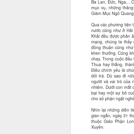
Ba Lan, Đức, Nga,…Cá
mục vụ, những thăng
Giám Mục Ngô Quang 
Qua các phương tiện t
nước cũng như ở Hải
Khải đều được phản ả
mạng, chúng ta thấy 
đồng thuận cũng như
khen thưởng. Cũng khô
chay. Trong cuộc đấu t
Thua hay thắng, thàn
Điều chính yếu là chú
dối trá. Dù sao đi n
người và vai trò của
nhiệm. Dưới con mắt c
bại hay một sự bỏ cuộ
cho số phận ngặt ngh
Nhìn lại những diễn t
gian ngắn, ngày 31 th
thuộc Giáo Phận Lo
Xuyên.