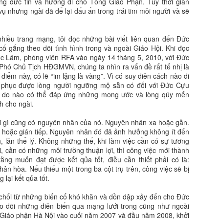
g đức tin và hướng đi cho Tổng Giáo Phận. Tuy thời gian
ụ nhưng ngài đã để lại dấu ấn trong trái tim mỗi người và sẽ
nhiều trang mạng, tôi đọc những bài viết liên quan đến Đức
ố gắng theo dõi tình hình trong và ngoài Giáo Hội. Khi đọc
c Lâm, phóng viên RFA vào ngày 14 tháng 5, 2010, với Đức
Phó Chủ Tịch HĐGMVN, chúng ta nhìn ra vấn đề rất tế nhị là
điểm này, có lẽ “im lặng là vàng”. Vì có suy diễn cách nào đi
t phục được lòng người ngưỡng mộ sẵn có đối với Đức Cựu
ý do nào có thể đáp ứng những mong ước và lòng qúy mến
h cho ngài.
ái gì cũng có nguyên nhân của nó. Nguyên nhân xa hoặc gần.
 hoặc gián tiếp. Nguyên nhân đó đã ảnh hưởng không ít đến
n, lẫn thể lý. Không những thế, khi làm việc cần có sự tương
ội, cần có những môi trường thuận lợi, thì công việc mới thành
ằng muốn đạt được kết qủa tốt, điều cần thiết phải có là:
 nhân hòa. Nếu thiếu một trong ba cột trụ trên, công việc sẽ bị
 lại kết qủa tốt.
chối từ những biến cố khó khăn và dồn dập xảy đến cho Đức
 dõi những diễn biến qua mạng lưới trong cũng như ngoài
i Giáo phận Hà Nội vào cuối năm 2007 và đầu năm 2008, khởi