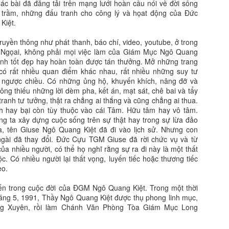
c bài đã đăng tải trên mạng lưới hoàn cầu nói về đời sống
 trầm, những đấu tranh cho công lý và họat động của Đức
Kiệt.
ruyền thông như phát thanh, báo chí, video, youtube, ở trong
 Ngọai, không phải mọi việc làm của Giám Mục Ngô Quang
nh tốt đẹp hay hoàn toàn được tán thưởng. Mở những trang
có rất nhiều quan điểm khác nhau, rất nhiều những suy tư
 ngược chiều. Có những ủng hộ, khuyến khích, nâng đỡ và
ng thiếu những lời dèm pha, kết án, mạt sát, chê bai và tẩy
ranh tư tưởng, thật ra chẳng ai thắng và cũng chẳng ai thua.
h hay bại còn tùy thuộc vào cái Tâm. Hữu tâm hay vô tâm.
ng ta xây dựng cuộc sống trên sự thật hay trong sự lừa đảo
ữa, tên Giuse Ngô Quang Kiệt đã đi vào lịch sử. Nhưng con
 ngài đã thay đổi. Đức Cựu TGM Giuse đã rời chức vụ và từ
ủa nhiều người, có thể họ nghĩ rằng sự ra đi này là một thất
c. Có nhiều người lại thất vọng, luyến tiếc hoặc thương tiếc
èo.
iến trong cuộc đời của ĐGM Ngô Quang Kiệt. Trong một thời
áng 5, 1991, Thầy Ngô Quang Kiệt được thụ phong linh mục,
ng Xuyên, rồi làm Chánh Văn Phòng Tòa Giám Mục Long