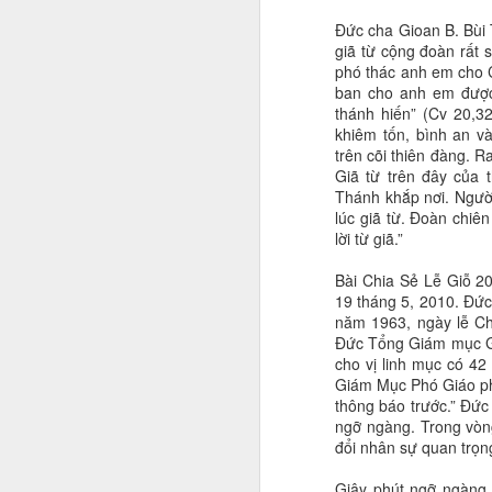
Đức cha Gioan B. Bùi 
giã từ cộng đoàn rất s
phó thác anh em cho C
ban cho anh em được
thánh hiến” (Cv 20,32
khiêm tốn, bình an v
trên cõi thiên đàng. R
Giã từ trên đây của 
Thánh khắp nơi. Người
lúc giã từ. Đoàn chiê
lời từ giã.”
Bài Chia Sẻ Lễ Giỗ 
19 tháng 5, 2010. Đứ
năm 1963, ngày lễ Ch
Đức Tổng Giám mục G
cho vị linh mục có 42
Giám Mục Phó Giáo ph
thông báo trước.” Đức
ngỡ ngàng. Trong vòng
đổi nhân sự quan trọ
Giây phút ngỡ ngàng