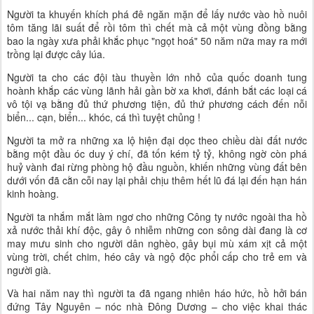
Người ta khuyến khích phá đê ngăn mặn để lấy nước vào hồ nuôi
tôm tăng lãi suất để rồi tôm thì chết mà cả một vùng đồng bằng
bao la ngày xưa phải khắc phục "ngọt hoá" 50 năm nữa may ra mới
trồng lại được cây lúa.
Người ta cho các đội tàu thuyền lớn nhỏ của quốc doanh tung
hoành khắp các vùng lãnh hải gần bờ xa khơi, đánh bắt các loại cá
vô tội vạ bằng đủ thứ phương tiện, đủ thứ phương cách đến nỗi
biển... cạn, biển... khóc, cá thì tuyệt chủng !
Người ta mở ra những xa lộ hiện đại dọc theo chiều dài đất nước
bằng một đầu óc duy ý chí, đã tốn kém tỷ tỷ, không ngờ còn phá
huỷ vành đai rừng phòng hộ đầu nguồn, khiến những vùng đất bên
dưới vốn đã cằn cỗi nay lại phải chịu thêm hết lũ đá lại đến hạn hán
kinh hoàng.
Người ta nhắm mắt làm ngơ cho những Công ty nước ngoài tha hồ
xả nước thải khí độc, gây ô nhiễm những con sông dài đang là cơ
may mưu sinh cho người dân nghèo, gây bụi mù xám xịt cả một
vùng trời, chết chim, héo cây và ngộ độc phổi cấp cho trẻ em và
người già.
Và hai năm nay thì người ta đã ngang nhiên háo hức, hồ hởi bán
đứng Tây Nguyên – nóc nhà Đông Dương – cho việc khai thác