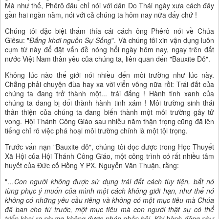
Mà như thế, Phêrô đâu chỉ nói với dân Do Thái ngày xưa cách đây
gần hai ngàn năm, nói với cả chúng ta hôm nay nữa đấy chứ !
Chúng tôi đặc biệt thấm thía cái cách ông Phêrô nói về Chúa
Giêsu: "
Đấng khơi nguồn Sự Sống
". Và chúng tôi xin vận dụng luôn
cụm từ này để đặt vấn đề nóng hổi ngày hôm nay, ngay trên đất
nước Việt Nam thân yêu của chúng ta, liên quan đến "Bauxite Đỏ".
Không lúc nào thế giới nói nhiều đến môi trường như lúc này.
Chẳng phải chuyện đùa hay xa vời viển vông nữa rồi: Trái đất của
chúng ta đang trở thành một... trái đắng ! Hành tinh xanh của
chúng ta đang bị đổi thành hành tinh xám ! Môi trường sinh thái
thân thiện của chúng ta đang biến thành một môi trường gây tử
vong. Hội Thánh Công Giáo sau nhiều năm thận trọng cũng đã lên
tiếng chỉ rõ việc phá hoại môi trường chính là một tội trọng.
Trước vấn nạn "Bauxite đỏ", chúng tôi đọc được trong Học Thuyết
Xã Hội của Hội Thánh Công Giáo, một công trình có rất nhiều tâm
huyết của Đức cố Hồng Y PX. Nguyễn Văn Thuận, rằng:
"
…Con người không được sử dụng trái đất cách tùy tiện, bắt nó
tùng phục ý muốn của mình một cách không giới hạn, như thể nó
không có những yêu cầu riêng và không có một mục tiêu mà Chúa
đã ban cho từ trước, một mục tiêu mà con người thật sự có thể
triển khai ra nhưng không được phép phản bội. Khi hành động như