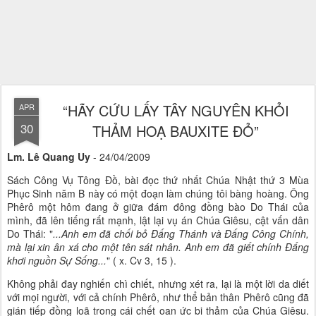
“HÃY CỨU LẤY TÂY NGUYÊN KHỎI
APR
30
THẢM HOẠ BAUXITE ĐỎ”
Lm. Lê Quang Uy
- 24/04/2009
Sách Công Vụ Tông Đồ, bài đọc thứ nhất Chúa Nhật thứ 3 Mùa
Phục Sinh năm B này có một đoạn làm chúng tôi bàng hoàng. Ông
Phêrô một hôm đang ở giữa đám đông đồng bào Do Thái của
mình, đã lên tiếng rất mạnh, lật lại vụ án Chúa Giêsu, cật vấn dân
Do Thái: "
...Anh em đã chối bỏ Đấng Thánh và Đấng Công Chính,
mà lại xin ân xá cho một tên sát nhân. Anh em đã giết chính Đấng
khơi nguồn Sự Sống...
" ( x. Cv 3, 15 ).
Không phải đay nghiến chì chiết, nhưng xét ra, lại là một lời da diết
với mọi người, với cả chính Phêrô, như thể bản thân Phêrô cũng đã
gián tiếp đồng loã trong cái chết oan ức bi thảm của Chúa Giêsu.