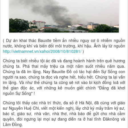
( Dự án khai thác Bauxite tiềm ẩn nhiều nguy cơ ô nhiễm nguồn
nước, không khí và biến đổi môi trường, khí hậu. Ảnh lấy từ nguồn
http://vietnamnet.vn/xahoi/2008/10/810281/
)
Chúng ta biết nhiều tội ác đã và đang hoành hành trên quê hương
chúng ta. Phá thai mấy triệu ca một năm suốt nhiều năm qua.
Chúng ta đã im lặng. Nay Bauxite Đỏ có tác hại đến Sự Sống con
người ra sao, chúng ta đọc và nghe hết, hiểu hết. Chúng ta lại vẫn
im lặng. Và như thế chúng ta cũng sẽ rơi vào bi kịch đồng loã với
thế gian độc ác, với những kẻ muốn giết chính "Đấng đã khơi
nguồn Sự Sống" !
Chúng tôi thấy các nhà trí thức, đa số ở Hà Nội, đã cùng với giáo
sư Nguyễn Huệ Chi, viết một kiến nghị, lấy chữ ký mấy trăm kỹ sư,
bác sĩ, giáo sư, nhà văn, nhà thơ, nhà báo để gửi cho nhà cầm
quyền, đòi ngưng lại mọi sự đang diễn ra ở hai tỉnh Đăknông và
Lâm Đồng.