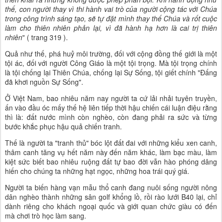
thế, con người thay vì thi hành vai trò của người cộng tác với Chúa
trong công trình sáng tạo, sẽ tự đặt mình thay thế Chúa và rốt cuộc
làm cho thiên nhiên phản lại, vì đã hành hạ hơn là cai trị thiên
nhiên
" ( trang 319 ).
Quả như thế, phá huỷ môi trường, đối với cộng đồng thế giới là một
tội ác, đối với người Công Giáo là một tội trọng. Mà tội trọng chính
là tội chống lại Thiên Chúa, chống lại Sự Sống, tội giết chính "Đấng
đã khơi nguồn Sự Sống".
Ở Việt Nam, bao nhiêu năm nay người ta cứ lải nhải tuyên truyền,
ấn vào đầu óc mấy thế hệ liên tiếp thời hậu chiến cái luận điệu rằng
thì là: đất nước mình còn nghèo, còn đang phải ra sức và từng
bước khắc phục hậu quả chiến tranh.
Thế là người ta "tranh thủ" bóc lột đất đai với những kiểu xen canh,
thâm canh tăng vụ hết năm này đến năm khác, làm bạc màu, làm
kiệt sức biết bao nhiêu ruộng đất tự bao đời vẫn hào phóng dâng
hiến cho chúng ta những hạt ngọc, những hoa trái quý giá.
Người ta biến hàng vạn mẫu thổ canh đang nuôi sống người nông
dân nghèo thành những sân golf khổng lồ, rồi rào lưới B40 lại, chỉ
dành riêng cho khách ngoại quốc và giới quan chức giàu có đến
mà chơi trò học làm sang.