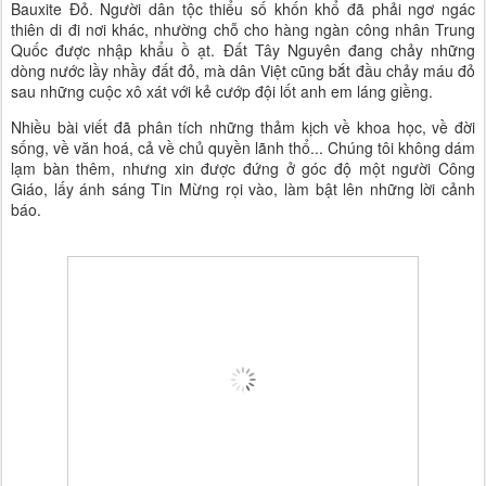
Bauxite Đỏ. Người dân tộc thiểu số khốn khổ đã phải ngơ ngác
thiên di đi nơi khác, nhường chỗ cho hàng ngàn công nhân Trung
Quốc được nhập khẩu ồ ạt. Đất Tây Nguyên đang chảy những
dòng nước lầy nhầy đất đỏ, mà dân Việt cũng bắt đầu chảy máu đỏ
sau những cuộc xô xát với kẻ cướp đội lốt anh em láng giềng.
Nhiều bài viết đã phân tích những thảm kịch về khoa học, về đời
sống, về văn hoá, cả về chủ quyền lãnh thổ... Chúng tôi không dám
lạm bàn thêm, nhưng xin được đứng ở góc độ một người Công
Giáo, lấy ánh sáng Tin Mừng rọi vào, làm bật lên những lời cảnh
báo.