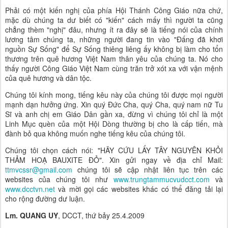
Phải có một kiến nghị của phía Hội Thánh Công Giáo nữa chứ,
mặc dù chúng ta dư biết có "kiến" cách mấy thì người ta cũng
chẳng thèm "nghị" đâu, nhưng ít ra đây sẽ là tiếng nói của chính
lương tâm chúng ta, những người đang tin vào "Đấng đã khơi
nguồn Sự Sống" để Sự Sống thiêng liêng ấy không bị làm cho tổn
thương trên quê hương Việt Nam thân yêu của chúng ta. Nó cho
thấy người Công Giáo Việt Nam cùng trăn trở xót xa với vận mệnh
của quê hương và dân tộc.
Chúng tôi kính mong, tiếng kêu này của chúng tôi được mọi người
mạnh dạn hưởng ứng. Xin quý Đức Cha, quý Cha, quý nam nữ Tu
Sĩ và anh chị em Giáo Dân gần xa, đừng vì chúng tôi chỉ là một
Linh Mục quèn của một Hội Dòng thường bị cho là cấp tiến, mà
đành bỏ qua không muốn nghe tiếng kêu của chúng tôi.
Chúng tôi chọn cách nói: "HÃY CỨU LẤY TÂY NGUYÊN KHỎI
THẢM HOẠ BAUXITE ĐỎ". Xin gửi ngay về địa chỉ Mail:
ttmvcssr@gmail.com
chúng tôi sẽ cập nhật liên tục trên các
websites của chúng tôi như
www.trungtammucvudcct.com
và
www.dcctvn.net
và mời gọi các websites khác có thể đăng tải lại
cho rộng đường dư luận.
Lm. QUANG UY
, DCCT, thứ bảy 25.4.2009