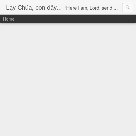
Lạy Chúa, con đây...
“Here I am, Lord, send me!” (Isaiah 6:8)
Home