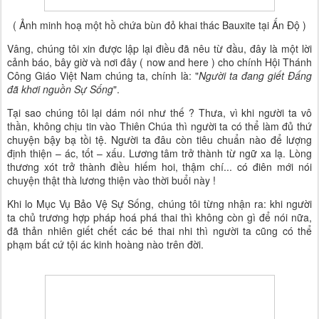
( Ảnh minh hoạ một hồ chứa bùn đỏ khai thác Bauxite tại Ấn Độ )
Vâng, chúng tôi xin được lập lại điều đã nêu từ đầu, đây là một lời
cảnh báo, bây giờ và nơi đây ( now and here ) cho chính Hội Thánh
Công Giáo Việt Nam chúng ta, chính là: "
Người ta đang giết Đấng
đã khơi nguồn Sự Sống
".
Tại sao chúng tôi lại dám nói như thế ? Thưa, vì khi người ta vô
thần, không chịu tin vào Thiên Chúa thì người ta có thể làm đủ thứ
chuyện bậy bạ tồi tệ. Người ta đâu còn tiêu chuẩn nào để lượng
định thiện – ác, tốt – xấu. Lương tâm trở thành từ ngữ xa lạ. Lòng
thương xót trở thành điều hiếm hoi, thậm chí... có điên mới nói
chuyện thật thà lương thiện vào thời buổi này !
Khi lo Mục Vụ Bảo Vệ Sự Sống, chúng tôi từng nhận ra: khi người
ta chủ trương hợp pháp hoá phá thai thì không còn gì để nói nữa,
đã thản nhiên giết chết các bé thai nhi thì người ta cũng có thể
phạm bất cứ tội ác kinh hoàng nào trên đời.