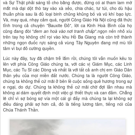
và Sự Thật phải sáng tỏ cho bằng được, đừng có ai tham lam mờ
mắt mà dại dột thò tay vào xà xẻo, chia chác, tư túi, cho dù hậu
thuẫn phía sau là đủ loại binh chủng khủng bố và vũ khí bạo lực.
Và, may quá, nhạy cảm quá, người Công Giáo Hà Nội cũng đã thức
tỉnh trong cả chuyện "Bauxite Đỏ", lời ca Kinh Hoà Bình của họ
cũng đang đòi "
đem an hoà vào nơi tranh chấp
".ngọn nến nhỏ xíu
trên tay họ không chỉ rọi vào khu Hồ Ba Giang mà còn trở thành
những ngọn đuốc rực sáng cả vùng Tây Nguyên đang mịt mù tối
tăm vì bụi đỏ cường quyền.
Lúc này đây, tuy đã chậm trễ lắm rồi, chúng tôi vẫn muốn kêu to
lên với phía Công Giáo chúng ta, với các vị Giám Mục, các Linh
Mục, các Tu Sĩ các Dòng và nhất là với tất cả anh chị em Giáo Dân
thân yêu của mọi miền đất nước. Chúng ta là người Công Giáo,
chúng ta không thể cứ mãi ở bên lề cuộc sống quê hương trong sự
e ngại, do dự. Chúng ta không thể cứ mãi chờ đợi lẫn nhau mà
không ai dám quyết định một việc gì thiết thực và can đảm. Chẳng
lẽ chỉ vì sợ bóng sợ vía một cái gì đấy mà chúng ta lại không sợ
điều đáng phải sợ hơn cả, đó là tiếng lương tâm, tiếng nói của
Chúa Thánh Thần.