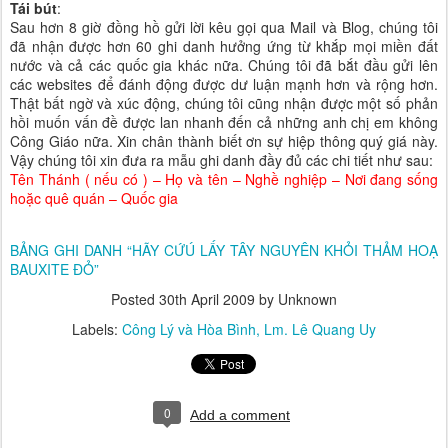
Tái bút
:
Sau hơn 8 giờ đồng hồ gửi lời kêu gọi qua Mail và Blog, chúng tôi
đã nhận được hơn 60 ghi danh hưởng ứng từ khắp mọi miền đất
nước và cả các quốc gia khác nữa. Chúng tôi đã bắt đầu gửi lên
các websites để đánh động được dư luận mạnh hơn và rộng hơn.
Thật bất ngờ và xúc động, chúng tôi cũng nhận được một số phản
hồi muốn vấn đề được lan nhanh đến cả những anh chị em không
Công Giáo nữa. Xin chân thành biết ơn sự hiệp thông quý giá này.
Vậy chúng tôi xin đưa ra mẫu ghi danh đầy đủ các chi tiết như sau:
Tên Thánh ( nếu có ) – Họ và tên – Nghề nghiệp – Nơi đang sống
hoặc quê quán – Quốc gia
BẢNG GHI DANH “HÃY CỨÚ LẤY TÂY NGUYÊN KHỎI THẢM HOẠ
BAUXITE ĐỎ”
Posted
30th April 2009
by Unknown
Labels:
Công Lý và Hòa Bình
Lm. Lê Quang Uy
0
Add a comment