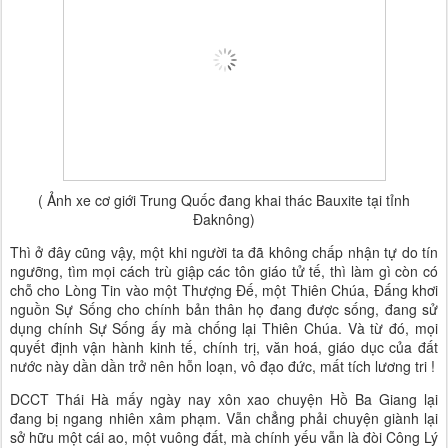
( Ảnh xe cơ giới Trung Quốc đang khai thác Bauxite tại tỉnh
Đaknông)
Thì ở đây cũng vậy, một khi người ta đã không chấp nhận tự do tín
ngưỡng, tìm mọi cách trù giập các tôn giáo tử tế, thì làm gì còn có
chỗ cho Lòng Tin vào một Thượng Đế, một Thiên Chúa, Đấng khơi
nguồn Sự Sống cho chính bản thân họ đang được sống, đang sử
dụng chính Sự Sống ấy mà chống lại Thiên Chúa. Và từ đó, mọi
quyết định vận hành kinh tế, chính trị, văn hoá, giáo dục của đất
nước này dần dần trở nên hỗn loạn, vô đạo đức, mất tích lương tri !
DCCT Thái Hà mấy ngày nay xôn xao chuyện Hồ Ba Giang lại
đang bị ngang nhiên xâm phạm. Vẫn chẳng phải chuyện giành lại
sở hữu một cái ao, một vuông đất, mà chính yếu vẫn là đòi Công Lý