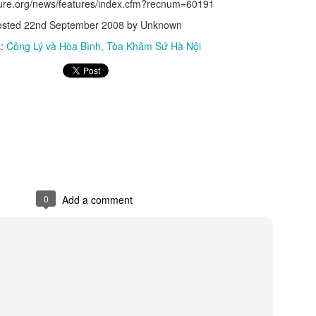
lture.org/news/features/index.cfm?recnum=60191
osted
22nd September 2008
by Unknown
s:
Công Lý và Hòa Bình
Tòa Khâm Sứ Hà Nội
0
Add a comment