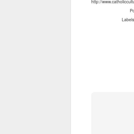
http://www.catholiccu
P
Label