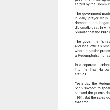
seized by the Commun
The government made t
in daily prayer vigils
demonstrators began 
diplomatic deal, in wh
promise that the build
The government's rev
and local officials ro
where a similar protes
a Redemptorist monas
In a separate inciden
into the Thai Ha par
statues.
Yesterday the Redemp
been "invited" to speak
showed the priests doc
1961. But the sales do
that time.