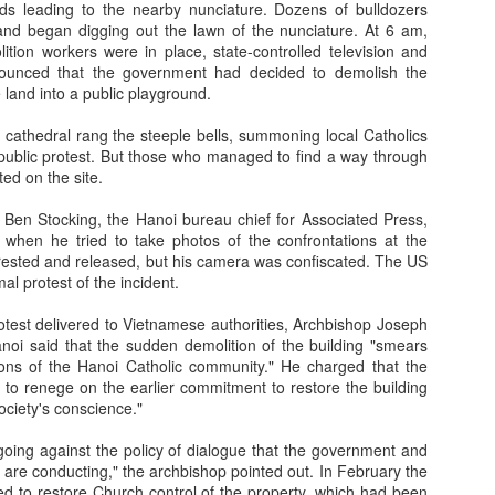
ads leading to the nearby nunciature. Dozens of bulldozers
nd began digging out the lawn of the nunciature. At 6 am,
ition workers were in place, state-controlled television and
nounced that the government had decided to demolish the
e land into a public playground.
s cathedral rang the steeple bells, summoning local Catholics
 a public protest. But those who managed to find a way through
ted on the site.
 Ben Stocking, the Hanoi bureau chief for Associated Press,
when he tried to take photos of the confrontations at the
rested and released, but his camera was confiscated. The US
l protest of the incident.
protest delivered to Vietnamese authorities, Archbishop Joseph
oi said that the sudden demolition of the building "smears
tions of the Hanoi Catholic community." He charged that the
 to renege on the earlier commitment to restore the building
ciety's conscience."
going against the policy of dialogue that the government and
e are conducting," the archbishop pointed out. In February the
 to restore Church control of the property, which had been