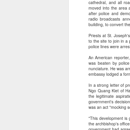
cathedral, and all ro
moved into the area a
after police and demol
radio broadcasts an
building, to convert th
Priests at St. Joseph'
to the site to join in
police lines were arres
An American reporter,
was beaten by police 
nunciature. He was ar
embassy lodged a forma
In a strong letter of 
Ngo Quang Kiet of Han
the legitimate aspira
government's decision
was an act "mocking so
"This development is 
the archbishop's offic
government had agreed