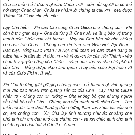
Cha có thần hế trước mặt Đức Chúa Trời - đến nỗi người ta có thể
nói rằng: Chắc chắn, Chúa sẽ nhậm lời chúng ta cầu xin - nếu được
Thánh Cả Giuse chuyển cầu.
Lạy Cha hiền – Xin cầu bàu cùng Chúa Giêsu cho chúng con - Khi
còn ở thế gian nầy – Cha đã từng là Cha nuôi và là vị bảo vệ trung
thành của Chúa con chí thánh – Nay xin Cha bàu cử cho chúng
con bên toà Chúa – Chúng con xin trao phó Giáo Hội Việt Nam –
Đặc biệt, Tổng Giáo Phận Hà Nội, chủ chăn và đàn chiên đang bị
bách hại - bị đàn áp vì đức tin - và vì quyền lợi của Hội Thánh - vào
cánh tay quyền năng của Chúa – cũng như vào sự che chở phù trì
của Cha – Đấng được chọn làm quan Thầy của Giáo Hội hoàn vũ
và của Giáo Phận Hà Nội.
Xin Cha thương giải gỡ giúp chúng con - để thêm một vinh quang
mới vào bao nhiêu vinh quang sẵn có của Cha - Lạy Thánh Giuse
nhân từ - chúng con tin tưởng – Cha không bỏ qua những người
sầu khổ kêu cầu Cha - Chúng con sấp mình dưới chân Cha – Tha
thiết nài xin Cha đoái thương đến những than van khóc lóc của anh
chị em chúng con - Xin Cha lấy tình thương như áo choàng che
phủ anh chị em đau khổ của chúng con - và xin chúc lành cho anh
chị đang bị bách hại vì đức tin - Amen.