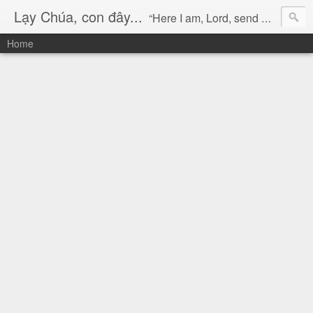
Lạy Chúa, con đây...
“Here I am, Lord, send me!” (Isaiah 6:8)
Home