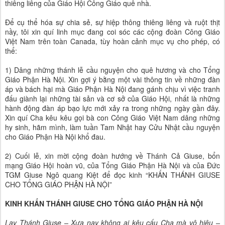
thiêng liêng của Giáo Hội Công Giáo quê nhà.
Để cụ thể hóa sự chia sẻ, sự hiệp thông thiêng liêng và ruột thịt
nầy, tôi xin quí linh mục đang coi sóc các cộng đoàn Công Giáo
Việt Nam trên toàn Canada, tùy hoàn cảnh mục vụ cho phép, có
thể:
1) Dâng những thánh lễ cầu nguyện cho quê hương và cho Tổng
Giáo Phận Hà Nội. Xin gợi ý bằng một vài thông tin về những đàn
áp và bách hại mà Giáo Phận Hà Nội đang gánh chịu vì việc tranh
đấu giành lại những tài sản và cơ sở của Giáo Hội, nhất là những
hành động đàn áp bạo lực mới xảy ra trong những ngày gần đây.
Xin quí Cha kêu kêu gọi bà con Công Giáo Việt Nam dâng những
hy sinh, hãm mình, làm tuần Tam Nhật hay Cửu Nhật cầu nguyện
cho Giáo Phận Hà Nội khổ đau.
2) Cuối lễ, xin mời cộng đoàn hướng về Thánh Cả Giuse, bổn
mạng Giáo Hội hoàn vũ, của Tổng Giáo Phận Hà Nội và của Đức
TGM Giuse Ngô quang Kiệt để đọc kinh “KHẤN THÁNH GIUSE
CHO TỔNG GIÁO PHẬN HÀ NỘI”
KINH KHẤN THÁNH GIUSE CHO TỔNG GIÁO PHẬN HÀ NỘI
Lạy Thánh Giuse – Xưa nay không ai kêu cấu Cha mà vô hiệu –