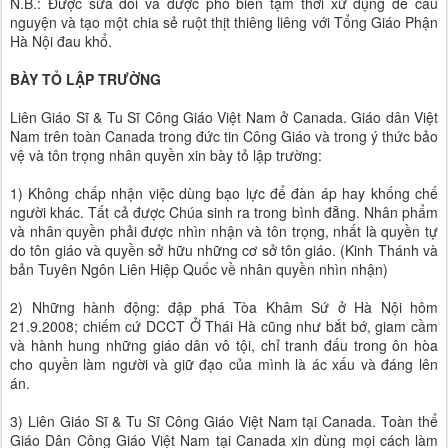
N.B.: Được sửa đổi và được phổ biến tạm thời xử dụng để cầu
nguyện và tạo một chia sẻ ruột thịt thiêng liêng với Tổng Giáo Phận
Hà Nội đau khổ.
BÀY TỎ LẬP TRƯỜNG
Liên Giáo Sĩ & Tu Sĩ Công Giáo Việt Nam ở Canada. Giáo dân Việt
Nam trên toàn Canada trong đức tin Công Giáo và trong ý thức bảo
vệ và tôn trọng nhân quyền xin bày tỏ lập trường:
1) Không chấp nhận việc dùng bạo lực để đàn áp hay khống chế
người khác. Tất cả được Chúa sinh ra trong bình đẵng. Nhân phẩm
và nhân quyền phải được nhìn nhận và tôn trọng, nhất là quyền tự
do tôn giáo và quyền sở hữu những cơ sở tôn giáo. (Kinh Thánh và
bản Tuyên Ngôn Liên Hiệp Quốc về nhân quyền nhìn nhận)
2) Những hành động: đập phá Tòa Khâm Sứ ở Hà Nội hôm
21.9.2008; chiếm cứ DCCT Ở Thái Hà cũng như bắt bớ, giam cầm
và hành hung những giáo dân vô tội, chỉ tranh đấu trong ôn hòa
cho quyền làm người và giữ đạo của mình là ác xấu và đáng lên
án.
3) Liên Giáo Sĩ & Tu Sĩ Công Giáo Việt Nam tại Canada. Toàn thể
Giáo Dân Công Giáo Việt Nam tại Canada xin dùng mọi cách làm