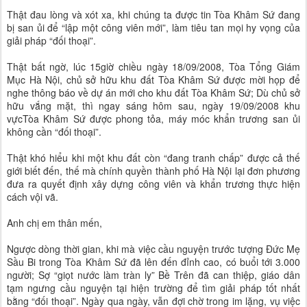
Thật đau lòng và xót xa, khi chúng ta được tin Tòa Khâm Sứ đang
bị san ủi để “lập một công viên mới”, làm tiêu tan mọi hy vọng của
giải pháp “đối thoại”.
Thật bất ngờ, lúc 15giờ chiều ngày 18/09/2008, Tòa Tổng Giám
Mục Hà Nội, chủ sở hữu khu đất Tòa Khâm Sứ được mời họp để
nghe thông báo về dự án mới cho khu đất Tòa Khâm Sứ; Dù chủ sở
hữu vắng mặt, thì ngay sáng hôm sau, ngày 19/09/2008 khu
vựcTòa Khâm Sứ được phong tỏa, máy móc khẩn trương san ủi
không cần “đối thoại”.
Thật khó hiểu khi một khu đất còn “đang tranh chấp” được cả thế
giới biết đến, thế mà chính quyền thành phố Hà Nội lại đơn phương
đưa ra quyết định xây dựng công viên và khẩn trương thực hiện
cách vội vã.
Anh chị em thân mến,
Ngược dòng thời gian, khi mà việc cầu nguyện trước tượng Đức Mẹ
Sầu Bi trong Tòa Khâm Sứ đã lên đến đỉnh cao, có buổi tới 3.000
người; Sợ “giọt nước làm tràn ly” Bề Trên đã can thiệp, giáo dân
tạm ngưng cầu nguyện tại hiện trường để tìm giải pháp tốt nhất
bằng “đối thoại”. Ngày qua ngày, vẫn đợi chờ trong im lặng, vụ việc