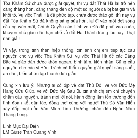
Tòa Khâm Sứ chưa được giải quyết, thì vụ đất Thái Hà lại trở nên
căng thẳng hơn, căng thẳng đến độ một số người đã bị bắt giam và
khởi tố. Vụ việc Thái Hà đã phức tạp, chưa được tháo gỡ, thì nay vụ
đất Tòa Khâm Sứ đã không sáng sủa hơn, lại đi vào một đợt sóng
cầu nguyện mới, Chính Quyền các Tỉnh ven Đô đã phải vào cuộc,
khuyên nhủ giáo dân hạn chế về đất Hà Thành trong lúc này. Thật
nan giải!
Vì vậy, trong tinh thần hiệp thông, xin anh chị em tiếp tục cầu
nguyện cho vụ việc Tòa Khâm Sứ, vụ việc Thái Hà để các Đấng
Bậc và giáo dân được khôn ngoan, bình tâm, kiên nhẫn; Cũng cầu
nguyện cho các vị Hữu Trách có thẩm quyền giải quyết sáng suốt,
an dân, biến phức tạp thành đơn giản.
Cũng xin lưu ý: Những ai có dịp về đất Thủ Đô, về với Đức Mẹ
Hằng Cứu Giúp, về với Đức Mẹ Sầu Bi, xin anh chị em chỉ chuyên
chăm cầu nguyện, tránh mọi lời nói, hành động làm tổn thương đến
tình đoàn kết dân tộc, đồng thời cùng với người Thủ Đô Văn Hiến
xây đắp một nền Văn Minh Tình Thương, chào đón Ngàn Năm
Thăng Long.
Linh Mục Đại Diện
LM Giuse Trần Quang Vinh