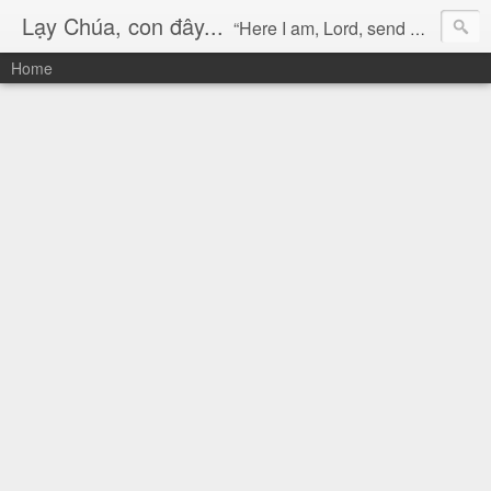
Lạy Chúa, con đây...
“Here I am, Lord, send me!” (Isaiah 6:8)
Home