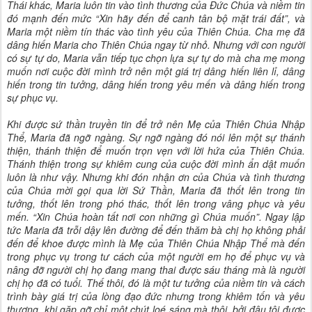
Thái khác, Maria luôn tin vào tình thương của Đức Chúa và niềm tin
đó mạnh đến mức “Xin hãy đến để canh tân bộ mặt trái đất”, và
Maria một niềm tín thác vào tình yêu của Thiên Chúa. Cha mẹ đã
dâng hiến Maria cho Thiên Chúa ngay từ nhỏ. Nhưng với con người
có sự tự do, Maria vẫn tiếp tục chọn lựa sự tự do mà cha mẹ mong
muốn nơi cuộc đời mình trở nên một giá trị dâng hiến liên lỉ, dâng
hiến trong tin tưởng, dâng hiến trong yêu mến và dâng hiến trong
sự phục vụ.
Khi được sứ thần truyền tin để trở nên Mẹ của Thiên Chúa Nhập
Thể, Maria đã ngỡ ngàng. Sự ngỡ ngàng đó nói lên một sự thánh
thiện, thánh thiện để muốn trọn vẹn với lời hứa của Thiên Chúa.
Thánh thiện trong sự khiêm cung của cuộc đời mình ẩn dật muốn
luôn là như vậy. Nhưng khi đón nhận ơn của Chúa và tình thương
của Chúa mời gọi qua lời Sứ Thần, Maria đã thốt lên trong tin
tưởng, thốt lên trong phó thác, thốt lên trong vâng phục và yêu
mến. “Xin Chúa hoàn tất nơi con những gì Chúa muốn”. Ngay lập
tức Maria đã trỗi dậy lên đường để đến thăm bà chị họ không phải
đến để khoe được mình là Mẹ của Thiên Chúa Nhập Thể mà đến
trong phục vụ trong tư cách của một người em họ để phục vụ và
nâng đỡ người chị họ đang mang thai được sáu tháng mà là người
chị họ đã có tuổi. Thế thôi, đó là một tư tưởng của niềm tin và cách
trình bày giá trị của lòng đạo đức nhưng trong khiêm tốn và yêu
thương, khi gặp gỡ chỉ một chút loé sáng mà thôi, bởi đâu tôi được