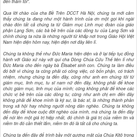
đến thăm tôi”.
Qua lời chào của cha Bề Trên DCCT Hà Nội, chúng ta mới cảm
thấy chúng ta đang như một hành trình của ơn một gọi khi ngài
chào đón tất cả chúng ta từ Giám mục Linh mục đoàn của giáo
phận Lạng Sơn, các bà bề trên của các dòng tu của Lạng Sơn và
chính chúng ta nữa là những người từ khắp nơi trong Giáo Hội Việt
Nam hiện diện hôm nay, hiện diện nơi đây liên lỉ.
Chúng ta không thể như Đức Maria hiện diện và ở lại tiếp tục đồng
hành với Giáo xứ này với quí cha Dòng Chúa Cứu Thế liên lỉ như
Đức Maria cho đến ngày bà Êlisabet sinh con. Chúng ta làm điều
đó bởi vì chúng ta cũng phải có công việc, có bổn phận, có trách
nhiệm, nhưng chúng ta đến đây, cũng như anh em chúng tôi từ
giám mục, linh mục, tu sĩ nam nữ đến đây, không phải để khoe
chức giám mục, linh mục của mình; cũng không phải để khoe các
chức vị bề trên của các dòng tu; cũng như anh chị em đến đây
không phải để khoe mình là kỹ sư, là bác sĩ, là những thành phần
trong xã hội hay những người nông dân nghèo. Chúng ta không
đến đây để khoe cuộc đời nghèo của mình, mà chúng ta đến đây
để nói lên một giá trị hiệp nhất, đó chính là giá trị của niềm tin và
niềm tin đó cần thiết lắm, niềm tin đó là tất cả cho chúng ta.
Chúng ta đến đây để trình bầy một gương mặt của Chúa Kitô trong