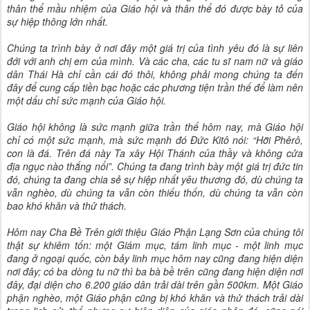
thân thể mầu nhiệm của Giáo hội và thân thể đó được bày tỏ của
sự hiệp thông lớn nhất.
Chúng ta trình bày ở nơi đây một giá trị của tình yêu đó là sự liên
đới với anh chị em của mình. Và các cha, các tu sĩ nam nữ và giáo
dân Thái Hà chỉ cần cái đó thôi, không phải mong chúng ta đến
đây để cung cấp tiền bạc hoặc các phương tiện trần thế để làm nên
một dấu chỉ sức mạnh của Giáo hội.
Giáo hội không là sức mạnh giữa trần thế hôm nay, mà Giáo hội
chỉ có một sức mạnh, mà sức mạnh đó Đức Kitô nói: “Hỡi Phêrô,
con là đá. Trên đá này Ta xây Hội Thánh của thầy và không cửa
địa ngục nào thắng nổi”. Chúng ta đang trình bày một giá trị đức tin
đó, chúng ta đang chia sẻ sự hiệp nhất yêu thương đó, dù chúng ta
vẫn nghèo, dù chúng ta vẫn còn thiếu thốn, dù chúng ta vẫn còn
bao khó khăn và thử thách.
Hôm nay Cha Bề Trên giới thiệu Giáo Phận Lạng Sơn của chúng tôi
thật sự khiêm tốn: một Giám mục, tám linh mục - một linh mục
đang ở ngoại quốc, còn bảy linh mục hôm nay cũng đang hiện diện
nơi đây; có ba dòng tu nữ thì ba bà bề trên cũng đang hiện diện nơi
đây, đại diện cho 6.200 giáo dân trải dài trên gần 500km. Một Giáo
phận nghèo, một Giáo phận cũng bị khó khăn và thử thách trải dài