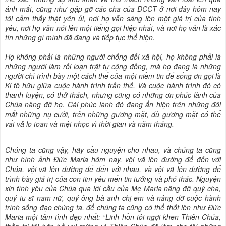
ánh mắt, cũng như gặp gỡ các cha của DCCT ở nơi đây hôm nay
tôi cảm thấy thật yên ủi, nơi họ vẫn sáng lên một giá trị của tình
yêu, nơi họ vẫn nói lên một tiếng gọi hiệp nhất, và nơi họ vẫn là xác
tín những gì mình đã đang và tiếp tục thể hiện.
Họ không phải là những người chống đối xã hội, họ không phải là
những người làm rối loạn trật tự cộng đồng, mà họ đang là những
người chỉ trình bày một cách thế của một niềm tin để sống ơn gọi là
Ki tô hữu giữa cuộc hành trình trần thế. Và cuộc hành trình đó có
thanh luyện, có thử thách, nhưng cũng có những ơn phúc lành của
Chúa nâng đỡ họ. Cái phúc lành đó đang ẩn hiện trên những đôi
mắt những nụ cười, trên những gương mặt, dù gương mặt có thể
vất vả lo toan và mệt nhọc vì thời gian và năm tháng.
Chúng ta cũng vậy, hãy cầu nguyện cho nhau, và chúng ta cũng
như hình ảnh Đức Maria hôm nay, vội vã lên đường để đến với
Chúa, vội vã lên đường để đến với nhau, và vội vã lên đường để
trình bày giá trị của con tim yêu mến tin tưởng và phó thác. Nguyện
xin tình yêu của Chúa qua lời cầu của Mẹ Maria nâng đỡ quý cha,
quý tu sĩ nam nữ, quý ông bà anh chị em và nâng đỡ cuộc hành
trình sống đạo chúng ta, để chúng ta cũng có thể thốt lên như Đức
Maria một tâm tình đẹp nhất: “Linh hồn tôi ngợi khen Thiên Chúa,