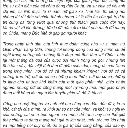
trong lịch sử, thế nhưng sự hiện diện của giáo phận đó, cũng nói
lên sự hiện diện của cả cộng đồng dân Chúa. Và sự chia sẻ với anh
chị em, từ linh mục, tu sĩ nam nữ giáo xứ Thái Hà, thì tiếng nói
chúng tôi rất đơn sơ chân thành nhưng lại là dấu ấn của giá trị đức
tin cũng đã từng vượt qua những thử thách giữa cuộc đời này.
Maria vội vã lên đường, tức là đã dám đi ra khỏi nhà mình để mang
ơn Chúa, mang Đức Kitô đi gặp gỡ người khác.
Trong ngày tĩnh tâm của linh mục đoàn cũng như tu sĩ nam nữ
Giáo Phận Lạng Sơn, chúng tôi không đóng cửa lòng mình lại để
ngồi trong những căn phòng tĩnh lặng mà tĩnh tâm với Chúa, nhìn
lại một tháng đã qua của cuộc đời mình trong ơn gọi, nhưng lần
tĩnh tâm này, đặc biệt tĩnh tâm đi giữa cuộc đời, mang ơn của Chúa
trong lòng mình, nơi đó có cả những khiếm khuyết, nơi đó có cả
những trăn trở, nơi đó có cả những thao thức, nơi đó có cả những
lo lắng cho những khó khăn của một giáo phận nhỏ, giáo phận
nghèo, nhưng nơi đó cũng mang một hy vọng mới, một giáo phận
đang thổi bùng lên ngọn lửa truyền giáo và đó là tất cả.
Cũng như quý ông bà và anh chị em cũng can đảm đến đây, là ra
khỏi cái tôi của mình, ra khỏi sự sợ hãi của mình, ra khỏi sự nghi kỵ
của những cái nhìn bên ngoài của mình để trình bày cho thế giới
thấy chúng ta đang mang một giá trị lớn nhất, một ước mơ lớn nhất
và một tiếng nói duy nhất, đó là giá trị của công bằng, của đạo lý,