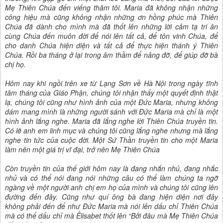
Mẹ Thiên Chúa đến viếng thăm tôi. Maria đã không nhận những
công hiệu mà cũng không nhận những ơn hồng phúc mà Thiên
Chúa đã dành cho mình mà đã thốt lên những lời cảm tạ tri ân
cùng Chúa đến muôn đời để nói lên tất cả, để tôn vinh Chúa, để
cho danh Chúa hiện diện và tất cả để thực hiện thánh ý Thiên
Chúa. Rồi ba tháng ở lại trong âm thầm để nâng đỡ, để giúp đỡ bà
chị họ.
Hôm nay khi ngồi trên xe từ Lạng Sơn về Hà Nội trong ngày tĩnh
tâm tháng của Giáo Phận, chúng tôi nhận thấy một quyết định thật
lạ, chúng tôi cũng như hình ảnh của một Đức Maria, nhưng không
dám mang mình là những người sánh với Đức Maria mà chỉ là một
hình ảnh lắng nghe. Maria đã lắng nghe lời Thiên Chúa truyền tin.
Có lẽ anh em linh mục và chúng tôi cũng lắng nghe nhưng mà lắng
nghe tin tức của cuộc đời. Một Sứ Thần truyền tin cho một Maria
làm nên một giá trị vĩ đại, trở nên Mẹ Thiên Chúa
Còn truyền tin của thế giới hôm nay là đang nhắn nhủ, đang nhắc
nhủ và có thể nói đang nói những câu có thể làm chúng ta ngỡ
ngàng về một người anh chị em họ của mình và chúng tôi cũng lên
đường đến đây. Cũng như quí ông bà đang hiện diện nơi đây
không phải đến để như Đức Maria mà nói lên dấu chỉ Thiên Chúa
mà có thể dấu chỉ mà Êlisabet thốt lên “Bởi đâu mà Mẹ Thiên Chúa