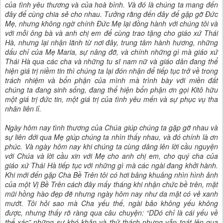
của tình yêu thương và của hoà bình. Và đó là chúng ta mang đến
đây để cùng chia sẻ cho nhau. Tưởng rằng đến đây để gặp gỡ Đức
Mẹ, nhưng không ngờ chính Đức Mẹ lại đồng hành với chúng tôi và
với mỗi ông bà và anh chị em để cùng trao tặng cho giáo xứ Thái
Hà, nhưng lại nhận lãnh từ nơi đây, trung tâm hành hương, những
dấu chỉ của Mẹ Maria, sự nâng đỡ, và chính những gì mà giáo xứ
Thái Hà qua các cha và những tu sĩ nam nữ và giáo dân đang thể
hiện giá trị niềm tin thì chúng ta lại đón nhận để tiếp tục trở về trong
trách nhiệm và bổn phận của mình mà trình bày với miền đất
chúng ta đang sinh sống, đang thể hiện bổn phận ơn gọi Kitô hữu
một giá trị đức tin, một giá trị của tình yêu mến và sự phục vụ tha
nhân liên lỉ.
Ngày hôm nay tình thương của Chúa giúp chúng ta gặp gỡ nhau và
sự liên đới qua Mẹ giúp chúng ta nhìn thấy nhau, và đó chính là ơn
phúc. Và ngày hôm nay khi chúng ta cùng dâng lên lời cầu nguyện
với Chúa và lời cầu xin với Mẹ cho anh chị em, cho quý cha của
giáo xứ Thái Hà tiếp tục với những gì mà các ngài đang khởi hành.
Khi mới đến gặp Cha Bề Trên tôi có hơi bâng khuâng nhìn hình ảnh
của một Vị Bề Trên cách đây mấy tháng khi nhận chức bề trên, mặt
mũi hồng hào đẹp đẽ nhưng ngày hôm nay như da mặt có vẻ xanh
mướt. Tôi hỏi sao mà Cha yếu thế, ngài bảo không yếu không
được, nhưng thấy rõ ràng qua câu chuyện: “DDó chỉ là cái yếu về
thể xác” những sự khó khăn và thử thách nhưng vẫn toát lên qua