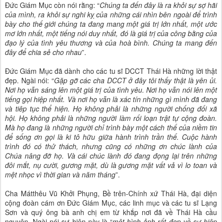
Đức Giám Mục còn nói rằng: “
Chúng ta đến đây là ra khỏi sự sợ hãi
của mình, ra khỏi sự nghi kỵ của những cái nhìn bên ngoài để trình
bày cho thế giới chúng ta đang mang một giá trị lớn nhất, một ước
mơ lớn nhất, một tiếng nói duy nhất, đó là giá trị của công bằng của
đạo lý của tình yêu thương và của hoà bình. Chúng ta mang đến
đây để chia sẻ cho nhau
”.
Đức Giám Mục đã dành cho các tu sĩ DCCT Thái Hà những lời thật
đẹp. Ngài nói: “
Gặp gỡ các cha DCCT ở đây tôi thấy thật là yên ủi.
Nơi họ vẫn sáng lên một giá trị của tình yêu. Nơi họ vẫn nói lên một
tiếng gọi hiệp nhất. Và nơi họ vẫn là xác tín những gì mình đã đang
và tiêp tục thể hiện. Họ không phải là những người chống đối xã
hội. Họ không phải là những người làm rối loạn trật tự cộng đoàn.
Mà họ đang là những người chỉ trình bày một cách thế của niềm tin
để sống ơn gọi là ki tô hữu giữa hành trình trần thế. Cuộc hành
trình đó có thử thách, nhưng cũng có những ơn chúc lành của
Chúa nâng đỡ họ. Và cái chúc lành đó đang đọng lại trên những
đôi mắt, nụ cười, gương mặt, dù là gương mặt vất vả vì lo toan và
mệt nhọc vì thời gian và năm tháng
”.
Cha Mátthêu Vũ Khởi Phụng, Bề trên-Chính xứ Thái Hà, đại diện
cộng đoàn cám ơn Đức Giám Mục, các linh mục và các tu sĩ Lạng
Sơn và quý ông bà anh chị em từ khắp nơi đã về Thái Hà cầu
nguyện. Ngài nói sự hiện này là “
một hình ảnh rất đẹp về sự hiệp