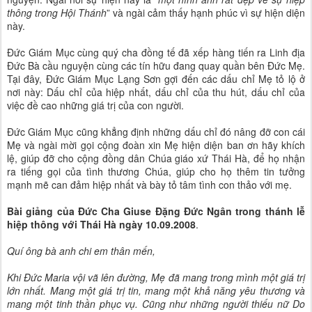
thông trong Hội Thánh
” và ngài cảm thấy hạnh phúc vì sự hiện diện
này.
Đức Giám Mục cùng quý cha đồng tế đã xếp hàng tiến ra Linh địa
Đức Bà cầu nguyện cùng các tín hữu đang quay quần bên Đức Mẹ.
Tại đây, Đức Giám Mục Lạng Sơn gợi đến các dấu chỉ Mẹ tỏ lộ ở
nơi này: Dấu chỉ của hiệp nhất, dấu chỉ của thu hút, dấu chỉ của
việc đề cao những giá trị của con người.
Đức Giám Mục cũng khẳng định những dấu chỉ đó nâng đỡ con cái
Mẹ và ngài mời gọi cộng đoàn xin Mẹ hiện diện ban ơn hãy khích
lệ, giúp đỡ cho cộng đồng dân Chúa giáo xứ Thái Hà, để họ nhận
ra tiếng gọi của tình thương Chúa, giúp cho họ thêm tin tưởng
mạnh mẽ can đảm hiệp nhất và bày tỏ tâm tình con thảo với mẹ.
Bài giảng của Đức Cha Giuse Đặng Đức Ngân trong thánh lễ
hiệp thông với Thái Hà ngày 10.09.2008
.
Quí ông bà anh chi em thân mến,
Khi Đức Maria vội vã lên đường, Mẹ đã mang trong mình một giá trị
lớn nhất. Mang một giá trị tin, mang một khả năng yêu thương và
mang một tinh thần phục vụ. Cũng như những người thiếu nữ Do