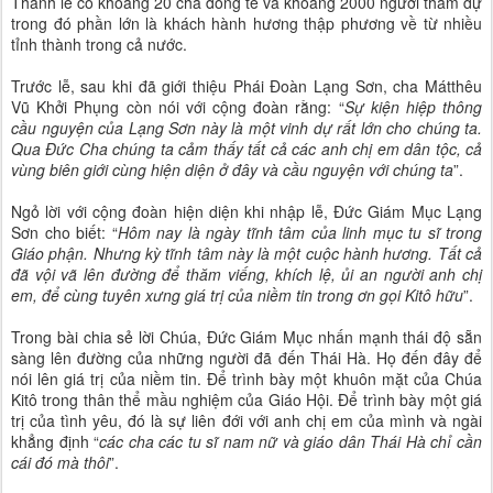
Thánh lễ có khoảng 20 cha đồng tế và khoảng 2000 người tham dự
trong đó phần lớn là khách hành hương thập phương về từ nhiều
tỉnh thành trong cả nước.
Trước lễ, sau khi đã giới thiệu Phái Đoàn Lạng Sơn, cha Mátthêu
Vũ Khởi Phụng còn nói với cộng đoàn rằng: “
Sự kiện hiệp thông
cầu nguyện của Lạng Sơn này là một vinh dự rất lớn cho chúng ta.
Qua Đức Cha chúng ta cảm thấy tất cả các anh chị em dân tộc, cả
vùng biên giới cùng hiện diện ở đây và cầu nguyện với chúng ta
”.
Ngỏ lời với cộng đoàn hiện diện khi nhập lễ, Đức Giám Mục Lạng
Sơn cho biết: “
Hôm nay là ngày tĩnh tâm của linh mục tu sĩ trong
Giáo phận. Nhưng kỳ tĩnh tâm này là một cuộc hành hương. Tất cả
đã vội vã lên đường để thăm viếng, khích lệ, ủi an người anh chị
em, để cùng tuyên xưng giá trị của niềm tin trong ơn gọi Kitô hữu
”.
Trong bài chia sẻ lời Chúa, Đức Giám Mục nhấn mạnh thái độ sẵn
sàng lên đường của những người đã đến Thái Hà. Họ đến đây để
nói lên giá trị của niềm tin. Để trình bày một khuôn mặt của Chúa
Kitô trong thân thể mầu nghiệm của Giáo Hội. Để trình bày một giá
trị của tình yêu, đó là sự liên đới với anh chị em của mình và ngài
khẳng định “
các cha các tu sĩ nam nữ và giáo dân Thái Hà chỉ cần
cái đó mà thôi
”.