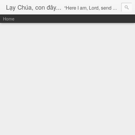
Lạy Chúa, con đây...
“Here I am, Lord, send me!” (Isaiah 6:8)
Home